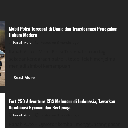
Mobil Polisi Tercepat di Dunia dan Transformasi Penegakan
Hukum Modern
Ranah Auto
Posted on 8 months ago
Ranah Auto – Mobil Polisi Tercepat bukan lagi
sekadar kendaraan patroli, tetapi telah menjelma
menjadi simbol kemampuan...
Read
Read More
more
about
Mobil
Polisi
Tercepat
Fort 250 Adventure CBS Meluncur di Indonesia, Tawarkan
di
Dunia
Kombinasi Nyaman dan Bertenaga
dan
Transformasi
Ranah Auto
Posted on 8 months ago
Penegakan
Hukum
Ranah Auto – QJMotor kembali mengguncang pasar
Modern