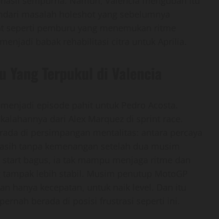
ri hasil sempurna. Namun, Valencia mengubah itu
ndari masalah holeshot yang sebelumnya
at seperti pemburu yang menemukan ritme
njadi babak rehabilitasi citra untuk Aprilia.
u Yang Terpukul di Valencia
enjadi episode pahit untuk Pedro Acosta.
kalahannya dari Alex Marquez di sprint race.
rada di persimpangan mentalitas: antara percaya
 masih tanpa kemenangan setelah dua musim
n start bagus, ia tak mampu menjaga ritme dan
ng tampak lebih stabil. Musim penutup MotoGP
 hanya kecepatan, untuk naik level. Dan itu
nah berada di posisi frustrasi seperti ini.