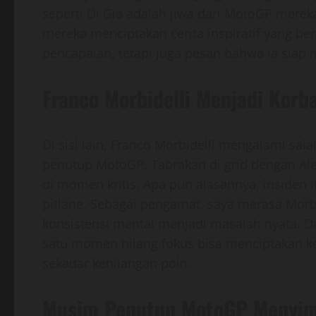
seperti Di Gia adalah jiwa dari MotoGP mereka
mereka menciptakan cerita inspiratif yang b
pencapaian, tetapi juga pesan bahwa ia sia
Franco Morbidelli Menjadi Korb
Di sisi lain, Franco Morbidelli mengalami s
penutup MotoGP. Tabrakan di grid dengan Ale
di momen kritis. Apa pun alasannya, insiden
pitlane. Sebagai pengamat, saya merasa Morb
konsistensi mental menjadi masalah nyata. 
satu momen hilang fokus bisa menciptakan ke
sekadar kehilangan poin.
Musim Penutup MotoGP Menyim