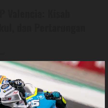
 Valencia: Kisah
kul, dan Pertarungan
ead