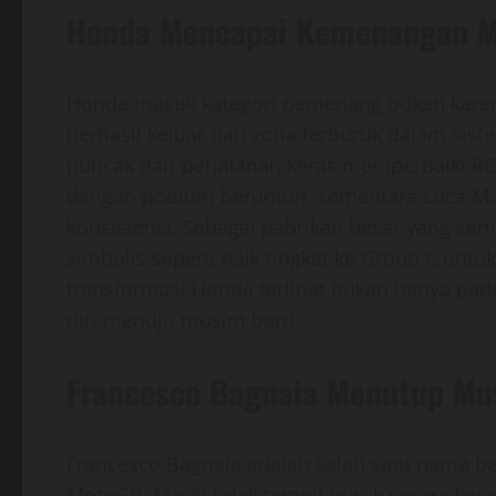
Honda Mencapai Kemenangan M
Honda masuk kategori pemenang bukan karen
berhasil keluar dari zona terburuk dalam si
puncak dari perjalanan keras memperbaiki 
dengan podium beruntun, sementara Luca Mar
konsistensi. Sebagai pabrikan besar yang s
simbolis seperti naik tingkat ke Group C un
transformasi Honda terlihat bukan hanya pada 
diri menuju musim baru.
Francesco Bagnaia Menutup Mu
Francesco Bagnaia adalah salah satu nama be
MotoGP. Meski tidak tampil buruk secara kece