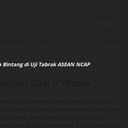
m Bagnaia berakhir dengan kekecewaan mendalam.
sa percaya diri yang sempat goyah sejak Jumat
i sudut pandang saya, ini menjadi musim
etap besar, tetapi aura dominasi yang membuatnya
toGP mengingatkan bahwa bahkan juara pun tidak
a Bintang di Uji Tabrak ASEAN NCAP
“
Pahlawan Sunyi di Valencia
bio di Giannantonio tampil sebagai kejutan
um dalam satu akhir pekan menjadi bukti bahwa
duel intens dengan Acosta dan Marquez, ia
percayaan diri yang meningkat. Bagiku, pembalap