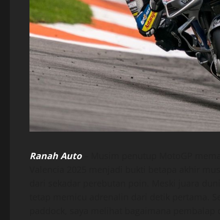
Ranah Auto
– Musim penutup MotoGP memang 
Valencia 2025 menjadi bukti betapa akhir mu
dari sekadar perebutan poin. Meski juara dun
tetap memicu adrenalin dari detik pertama. 
paddock, saya melihat bagaimana pembalap da