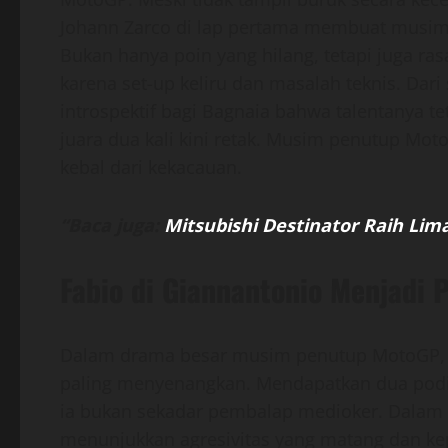
Johann Zarco di lap pertama membuat musi
Bukan hanya poin yang hilang, tetapi juga ra
karena set-up keliru dan masalah teknis. Dar
introspektif bagi Bagnaia bahwa talentanya t
juara dua kali kini retak. Musim penutup Mo
kebal dari kekacauan.
“Baca juga:
Mitsubishi Destinator Raih Lim
Fabio di Giannantonio Menjadi 
Dalam drama besar musim penutup MotoGP, Fa
paling menyenangkan. Mendapatkan dua podi
ia bukan sekadar pembalap medioker. Dalam 
menunjukkan agresivitas yang matang dan ke