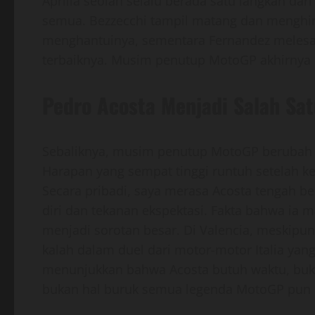
Aprilia seolah selalu berada satu langkah da
semua. Bezzecchi tampil matang dan menghi
menghantuinya, sementara Fernandez meles
terbaiknya. Musim penutup MotoGP akhirnya me
Pedro Acosta Menjadi Salah Sat
Sebaliknya, musim penutup MotoGP berubah m
Harapan yang sempat tinggi runtuh setelah ke
Secara pribadi, saya merasa Acosta tengah be
diri dan tekanan ekspektasi. Fakta bahwa ia
menjadi sorotan besar. Di Valencia, meskipu
kalah dalam duel dari motor-motor Italia ya
menunjukkan bahwa Acosta butuh waktu, bukan
bukan hal buruk semua legenda MotoGP pun per