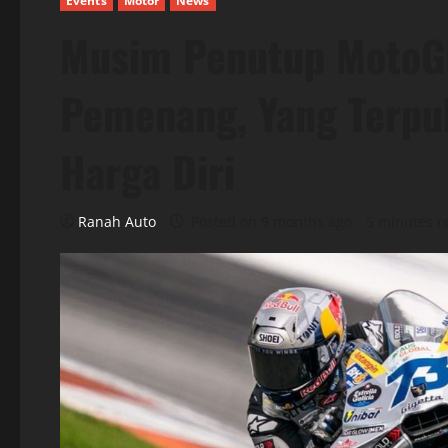
Events
Motor
News
Musim Penutup MotoGP
Pemenang, Yang Terpu
Harga Diri
Ranah Auto
Posted on 9 months ago
5 minutes r