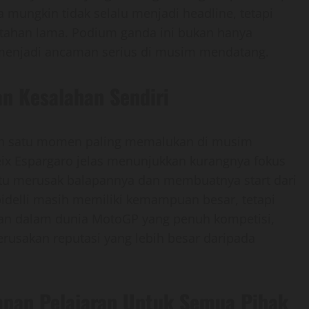
 mungkin tidak selalu menjadi headline, tetapi
ertahan lama. Podium ganda ini bukan hanya
p menjadi ancaman serius di musim mendatang.
an Kesalahan Sendiri
alah satu momen paling memalukan di musim
ix Espargaro jelas menunjukkan kurangnya fokus
 itu merusak balapannya dan membuatnya start dari
idelli masih memiliki kemampuan besar, tetapi
Dan dalam dunia MotoGP yang penuh kompetisi,
rusakan reputasi yang lebih besar daripada
pan Pelajaran Untuk Semua Pihak