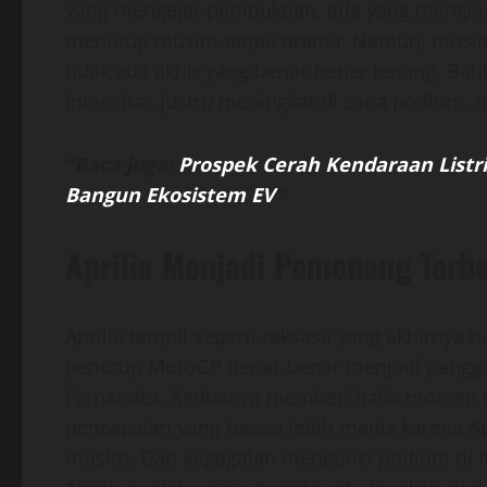
yang mengejar pembuktian, ada yang mengej
menutup musim tanpa drama. Namun, musim
tidak ada akhir yang benar-benar tenang. Bahk
intensitas justru meningkat di zona podium,
“Baca juga:
Prospek Cerah Kendaraan Listr
Bangun Ekosistem EV
“
Aprilia Menjadi Pemenang Terb
Aprilia tampil seperti raksasa yang akhirny
penutup MotoGP benar-benar menjadi panggu
Fernandez. Keduanya memberi Italia momen e
pencapaian yang terasa lebih manis karena Ap
musim. Dari kegagalan mengunci podium di In