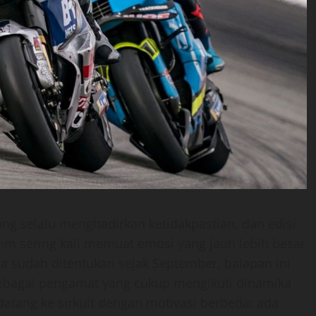
selalu menghadirkan ketidakpastian, dan edisi
sim sering kali memuat emosi yang jauh lebih besar
ia sudah ditentukan sejak September, balapan ini
Sebagai pengamat yang cukup mengikuti dinamika
tang ke sirkuit dengan motivasi berbeda: ada