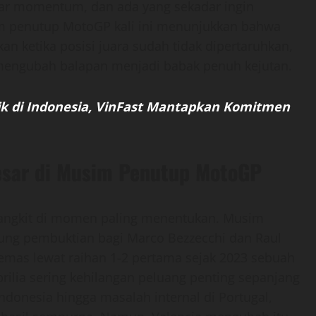
ar momentum, dan ada yang sekadar ingin
 penutup MotoGP kali ini menunjukkan bahwa
an ketika posisi juara sudah tidak dipertaruhkan,
 mengubah balapan menjadi babak penuh kejutan.
ik di Indonesia, VinFast Mantapkan Komitmen
esar di Musim Penutup MotoGP
a bangkit di momen paling menentukan. Musim
ng pembuktian bagi Marco Bezzecchi dan Raul
mas lewat raihan 1-2 pertama sejak 2023 sebuah
rilia sering kehilangan peluang penting sepanjang
donesia hingga masalah internal di Portugal,