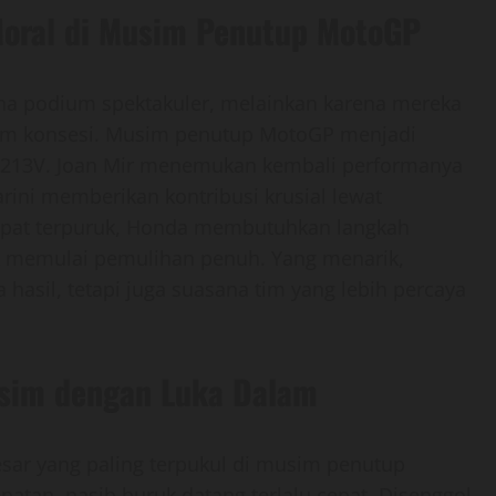
oral di Musim Penutup MotoGP
a podium spektakuler, melainkan karena mereka
stem konsesi. Musim penutup MotoGP menjadi
RC213V. Joan Mir menemukan kembali performanya
ini memberikan kontribusi krusial lewat
empat terpuruk, Honda membutuhkan langkah
tuk memulai pemulihan penuh. Yang menarik,
hasil, tetapi juga suasana tim yang lebih percaya
sim dengan Luka Dalam
sar yang paling terpukul di musim penutup
patan, nasib buruk datang terlalu cepat. Disenggol