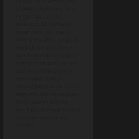
naik turun. Ia sempat naik
podium, tetapi dalam dua
hingga tiga balapan
terakhir, hasilnya benar-
benar menurun drastis.
Konsistensi inilah yang kini
menjadi masalah utama.
Finis kesembilan mungkin
memberi harapan, namun
jelas belum cukup untuk
memuaskan ambisi
seorang juara dunia. Hal ini
memunculkan pertanyaan
besar: apakah Bagnaia
masih bisa kembali menjadi
ancaman serius di sisa
musim?