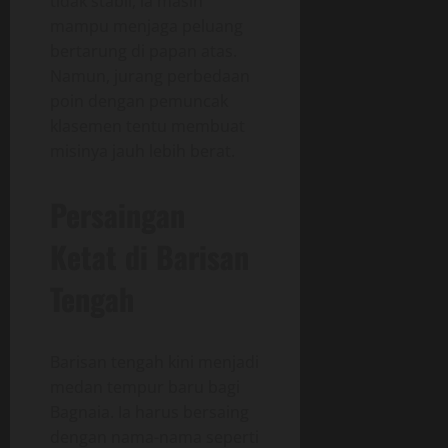
tidak stabil, ia masih
mampu menjaga peluang
bertarung di papan atas.
Namun, jurang perbedaan
poin dengan pemuncak
klasemen tentu membuat
misinya jauh lebih berat.
Persaingan
Ketat di Barisan
Tengah
Barisan tengah kini menjadi
medan tempur baru bagi
Bagnaia. Ia harus bersaing
dengan nama-nama seperti