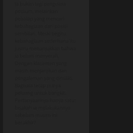
Ia bukan lagi penguasa
podium, melainkan
pebalap yang mencari
kebahagiaan dari posisi
sembilan. Meski begitu,
kebahagiaan sederhana itu
justru menunjukkan bahwa
ia belum menyerah.
Dengan klasemen yang
masih menjanjikan dan
pengalaman yang dimiliki,
Bagnaia tetap punya
peluang untuk bangkit.
Pertanyaannya hanya satu:
bisakah ia melakukannya
sebelum musim ini
berakhir?