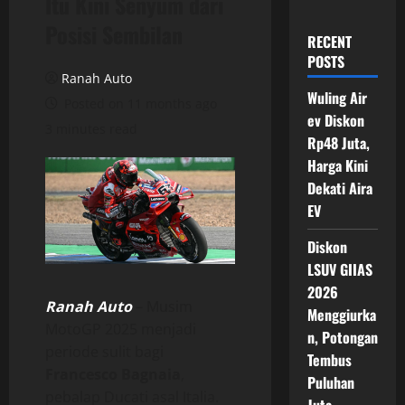
Itu Kini Senyum dari
Posisi Sembilan
RECENT
POSTS
Ranah Auto
Wuling Air
Posted on 11 months ago
ev Diskon
3 minutes read
Rp48 Juta,
Harga Kini
Dekati Aira
EV
Diskon
LSUV GIIAS
2026
Ranah Auto
– Musim
Menggiurka
MotoGP 2025 menjadi
n, Potongan
periode sulit bagi
Tembus
Francesco Bagnaia
,
Puluhan
pebalap Ducati asal Italia.