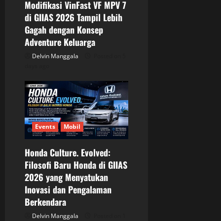
t
Modifikasi VinFast VF MPV 7
di GIIAS 2026 Tampil Lebih
i
Gagah dengan Konsep
o
Adventure Keluarga
Delvin Manggala
Posted on 5
n
days ago
Events
Mobil
Honda Culture. Evolved:
Filosofi Baru Honda di GIIAS
2026 yang Menyatukan
Inovasi dan Pengalaman
Berkendara
Delvin Manggala
Posted on 1