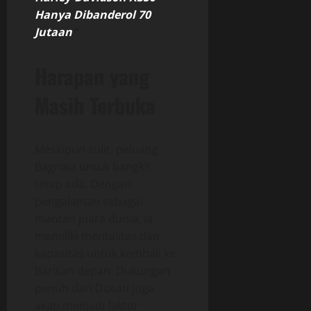
Hanya Dibanderol 70
Jutaan
“
Harapan yang
Masih Terbuka
Meskipun sulit, peluang
Bagnaia untuk bangkit
tetap ada. Dengan
pengalaman sebagai
mantan juara dunia, ia
memiliki mentalitas dan
kapasitas untuk kembali ke
barisan depan. Dukungan
penuh dari Ducati juga
akan menjadi faktor