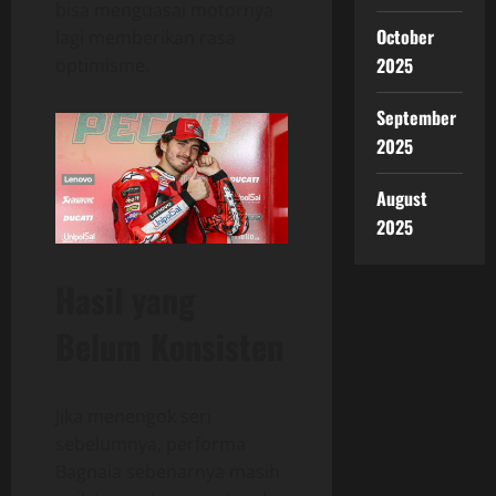
bisa menguasai motornya
October
lagi memberikan rasa
2025
optimisme.
September
2025
August
2025
Hasil yang
Belum Konsisten
Jika menengok seri
sebelumnya, performa
Bagnaia sebenarnya masih