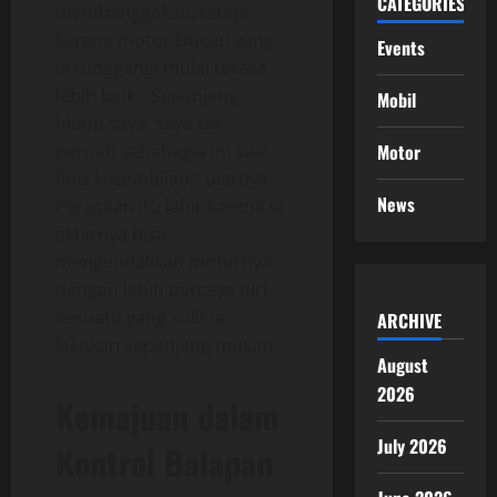
CATEGORIES
membanggakan, tetapi
karena motor Ducati yang
Events
ia tunggangi mulai terasa
lebih baik. “Sepanjang
Mobil
hidup saya, saya tak
pernah sebahagia ini saat
Motor
finis kesembilan,” ujarnya.
News
Perasaan itu lahir karena ia
akhirnya bisa
mengendalikan motornya
dengan lebih percaya diri,
sesuatu yang sulit ia
ARCHIVE
lakukan sepanjang musim.
August
2026
Kemajuan dalam
July 2026
Kontrol Balapan