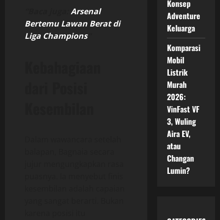
Konsep
“Baca juga:
Arsenal
Adventure
Bertemu Lawan Berat di
Keluarga
Liga Champions
“
Komparasi
Mobil
Kebahagiaan
Listrik
dari Posisi
Murah
2026:
Kesembilan
VinFast VF
3, Wuling
Aira EV,
Dalam wawancara setelah
atau
balapan, Bagnaia secara
Changan
jujur mengungkapkan rasa
Lumin?
puasnya. Ia menyebut finis
kesembilan adalah capaian
yang sangat berarti. Bukan
karena posisi itu