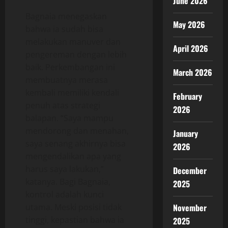
June 2026
Bagnaia menegaskan
May 2026
bahwa ia sudah bisa
melakukan manuver dan
April 2026
pengereman dengan lebih
baik. Perkembangan ini
March 2026
membuatnya merasa
kembali memiliki kendali
February
penuh atas strategi
2026
balapan. “Saya mampu
mendorong dan menahan,
January
saya senang akhirnya bisa
2026
mengendalikan apa yang
harus saya lakukan,”
December
katanya. Bagi Bagnaia,
2025
kontrol adalah kunci
utama. Meski posisi tidak
November
tinggi, kepastian bahwa ia
2025