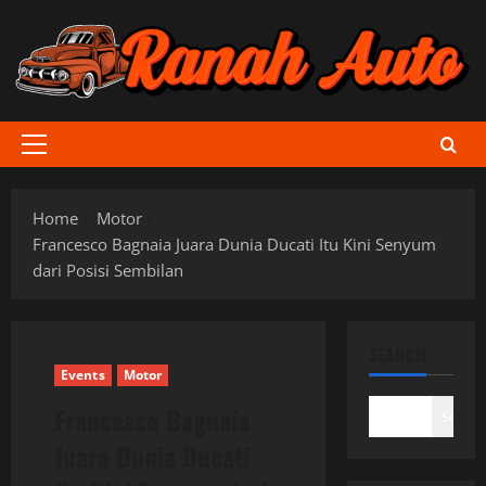
Skip
to
content
Primary
Menu
Home
Motor
Francesco Bagnaia Juara Dunia Ducati Itu Kini Senyum
dari Posisi Sembilan
SEARCH
Events
Motor
Francesco Bagnaia
Search
Juara Dunia Ducati