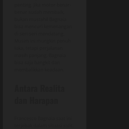
penting. Jika motor benar-
benar sudah membaik,
bukan mustahil Bagnaia
bisa mencuri kemenangan
di seri-seri mendatang.
Musim ini mungkin penuh
luka, tetapi perjalanan
masih panjang. Bagnaia
bisa saja bangkit dan
membalikkan keadaan.
Antara Realita
dan Harapan
Francesco Bagnaia saat ini
terjebak dalam situasi sulit.