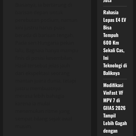
Juta
Biasanya, ia bertarung di
Rahasia
barisan depan untuk
Lepas E4 EV
perebutan podium, namun
Bisa
kini justru harus puas
Tempuh
berada di barisan tengah.
600 Km
Pada seri Hungaria pekan
Sekali Cas,
lalu, Bagnaia hanya mampu
Ini
finis di posisi kesembilan.
Teknologi di
Hasil tersebut jelas jauh
Baliknya
dari ekspektasi seorang
mantan juara dunia, tetapi
Modifikasi
justru membuatnya
VinFast VF
merasa lebih bahagia
MPV 7 di
karena ia mulai
GIIAS 2026
menemukan ritme yang
Tampil
sempat hilang sejak awal
Lebih Gagah
musim.
dengan