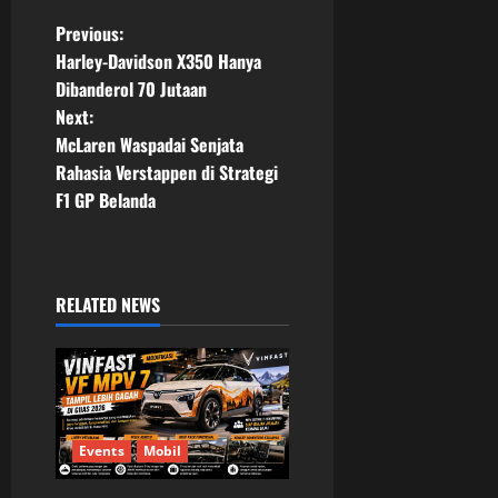
P
Previous:
Harley-Davidson X350 Hanya
o
Dibanderol 70 Jutaan
Next:
s
McLaren Waspadai Senjata
t
Rahasia Verstappen di Strategi
F1 GP Belanda
n
a
RELATED NEWS
v
i
g
a
Events
Mobil