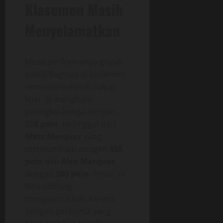
Klasemen Masih
Menyelamatkan
Meski performanya goyah,
posisi Bagnaia di klasemen
sementara masih cukup
kuat. Ia menghuni
peringkat ketiga dengan
228 poin
, tertinggal dari
Marc Marquez
yang
mendominasi dengan
455
poin
dan
Alex Marquez
dengan
280 poin
. Posisi ini
bisa dibilang
menyelamatkan, karena
dengan performa yang