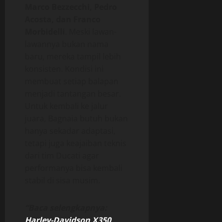
Marco Bezzecchi, Pedro
Acosta, dan Franco
Morbidelli
. Meski lawan-
lawannya bukan nama
baru, mereka tampil lebih
konsisten. Kondisi ini
membuat setiap balapan
menjadi tantangan besar.
Untuk kembali ke jalur
juara, Bagnaia butuh bukan
hanya sekadar adaptasi,
tetapi juga keajaiban teknis
dari tim Ducati agar
performanya bisa kembali
stabil di sisa musim.
“Baca selengkapnya:
Harley-Davidson X350