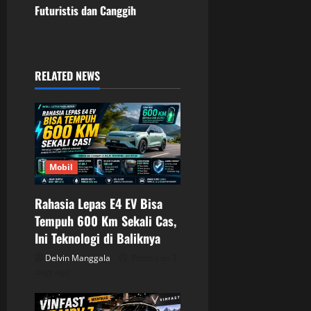
Futuristis dan Canggih
n
a
RELATED NEWS
v
i
g
a
Mobil
t
Rahasia Lepas E4 EV Bisa
Tempuh 600 Km Sekali Cas,
i
Ini Teknologi di Baliknya
o
Delvin Manggala
Posted on 2
days ago
n