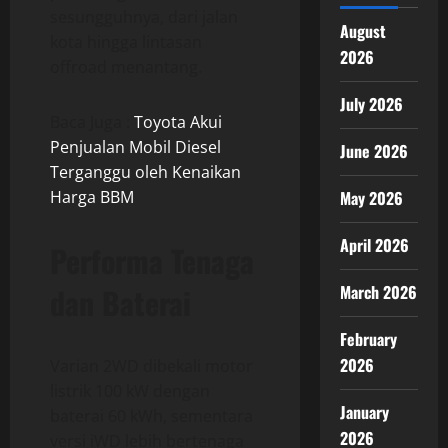
sesungguhnya, dari jalan
August
kota hingga lintasan
2026
offroad menantang.
July 2026
Baca Juga :
Toyota Akui
Penjualan Mobil Diesel
June 2026
Terganggu oleh Kenaikan
Harga BBM
May 2026
April 2026
Performa Tenaga
dan Baterai
March 2026
February
2026
Varian 2WD dibekali motor
listrik 100 kW dengan
January
baterai 60 kWh, sementara
2026
versi iWD lebih bertenaga