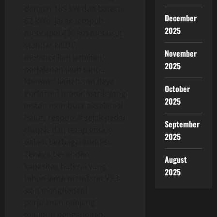
dengan 155 kW dan baterai
December
82 kWh. Jarak tempuh
2025
mencapai 430 km menurut
standar NEDC,
November
memberikan jaminan
2025
perjalanan jauh tanpa
khawatir kehabisan daya.
October
Performa motor listrik yang
2025
instan membuat akselerasi
halus, responsif sejak pedal
September
diinjak, dan tetap efisien
2025
dalam berbagai kondisi.
Tenaga besar dan
August
kapasitas baterai yang
2025
tahan lama membuat V23
siap menghadapi
perjalanan panjang
maupun penggunaan