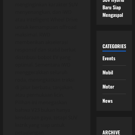
menginginkan karakter SUV
Baru Siap
menyenangkan, dan iWD
Mengaspal
atau Intelligent Wheel Drive
untuk kemampuan offroad
maksimal. RWD
memberikan akselerasi
CATEGORIES
responsif dan stabil berkat
distribusi bobot EV yang
Events
optimal. Sementara iWD
Mobil
menggerakkan seluruh
roda, meningkatkan traksi
Motor
di jalur berbatu, tanjakan,
atau permukaan licin.
News
Pilihan ini menegaskan
bahwa V23 bukan hanya
kendaraan gaya, tetapi SUV
listrik yang siap untuk
ARCHIVE
petualangan