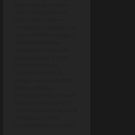
bodi kokoh, garis tegas,
dan finishing premium.
Desain retro-modern
memberikan karakter unik
yang memikat, sedangkan
material berkualitas
memastikan ketahanan
jangka panjang. Interior
dan eksterior yang
fungsional membuat
penggunaan harian lebih
praktis, sekaligus
menciptakan kesan elegan.
Desain ini membuat SUV
listrik ini relevan baik untuk
penggunaan urban
maupun kegiatan outdoor.