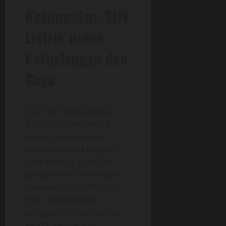
Kesimpulan: SUV
Listrik untuk
Petualangan dan
Gaya
iCar V23 menghadirkan
kombinasi unik antara
desain retro-modern,
performa listrik tangguh,
jarak tempuh jauh, dan
pengalaman berkendara
nyaman. Varian RWD dan
iWD memungkinkan
pengguna menyesuaikan
kendaraan dengan