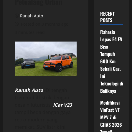
Petualang Urban
RECENT
Ranah Auto
POSTS
Posted on 3 months ago
Rahasia
3 minutes read
Lepas E4 EV
Bisa
Tempuh
600 Km
Sekali Cas,
Ini
Teknologi di
Ranah Auto
-Di tengah
Baliknya
tren mobil listrik dengan
Modifikasi
desain futuristis,
iCar V23
VinFast VF
tampil beda dengan gaya
MPV 7 di
retro-modern yang
GIIAS 2026
memikat. SUV listrik ini