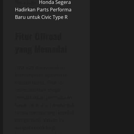
Baca Juga :
Honda Segera
Hadirkan Parts Performa
Baru untuk Civic Type R
Fitur Offroad
yang Memadai
iWD V23 menyediakan
kemampuan optimal di
medan berat. Fitur ini
memudahkan mobil
menaklukkan permukaan
kasar, licin, atau menanjak
tanpa mengurangi kendali
pengemudi. Varian ini
sangat cocok bagi