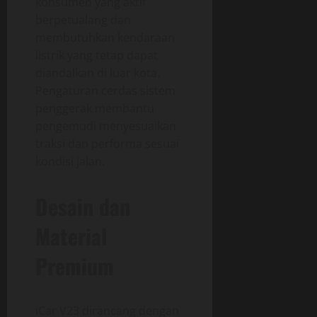
konsumen yang aktif
berpetualang dan
membutuhkan kendaraan
listrik yang tetap dapat
diandalkan di luar kota.
Pengaturan cerdas sistem
penggerak membantu
pengemudi menyesuaikan
traksi dan performa sesuai
kondisi jalan.
Desain dan
Material
Premium
iCar V23 dirancang dengan