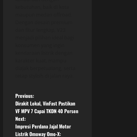
kebutuhan, baik di kota
maupun medan offroad.
Dengan desain premium
dan fitur lengkap, V23
menjadi pilihan ideal bagi
konsumen yang ingin
kendaraan listrik dengan
karakter kuat, mampu
diajak berpetualang, serta
tetap stylish di jalan raya.
P
Previous:
Dirakit Lokal, VinFast Pastikan
o
VF MPV 7 Capai TKDN 40 Persen
Next:
s
Impresi Perdana Jajal Motor
t
Listrik Omoway Omo-X: