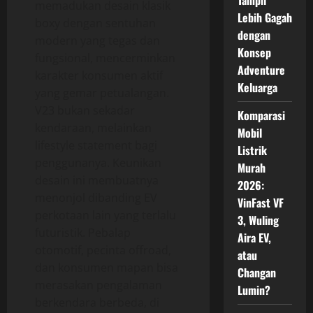
Tampil
memadukan desain klasik
Lebih Gagah
boxy dengan sentuhan
dengan
modern yang tegas dan
Konsep
fungsional, mencerminkan
Adventure
karakter konsumen aktif
Keluarga
yang gemar petualangan.
V23 bukan sekadar
Komparasi
kendaraan, melainkan
Mobil
lifestyle statement bagi
Listrik
penggunanya. Keunikan
Murah
desain ini membuatnya
2026:
menonjol dibanding EV
VinFast VF
perkotaan lain yang terlalu
3, Wuling
futuristik. Pebalap
Aira EV,
otomotif, pecinta offroad,
atau
dan konsumen mapan bisa
Changan
merasakan pengalaman
Lumin?
berkendara berbeda, di