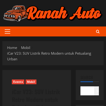
Skip
to
content
Primary
Menu
Home
Mobil
iCar V23: SUV Listrik Retro Modern untuk Petualang
Urban
SEARCH
Events
Mobil
iCar V23: SUV Listrik
Search
Retro Modern untuk