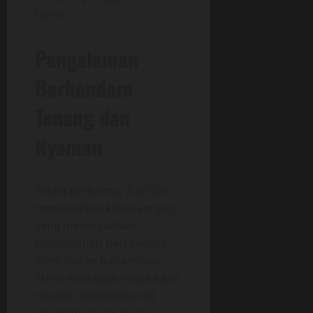
harian.
Pengalaman
Berkendara
Tenang dan
Nyaman
Selain performa, iCar V23
menawarkan kabin senyap
yang meningkatkan
kenyamanan berkendara.
Torsi instan pada motor
listrik membuat mobil lebih
mudah dikendalikan di