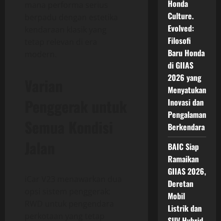
Honda
mana performa serius
Culture.
berpadu dengan estetika
Evolved:
kendaraan klasik yang
Filosofi
tetap relevan di era
Baru Honda
modern.
di GIIAS
2026 yang
Varian
Menyatukan
Penggerak untuk
Inovasi dan
Pengalaman
Semua Kondisi
Berkendara
Jalan
BAIC Siap
Ramaikan
GIIAS 2026,
iCar V23 menawarkan dua
Deretan
opsi sistem penggerak:
Mobil
RWD untuk pengendara
Listrik dan
perkotaan yang tetap
SUV Hybrid