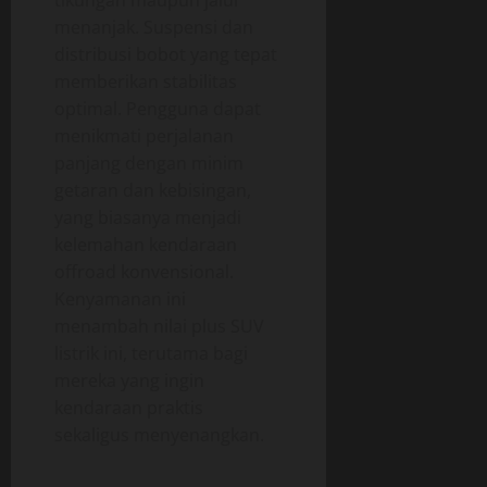
tikungan maupun jalur
menanjak. Suspensi dan
distribusi bobot yang tepat
memberikan stabilitas
optimal. Pengguna dapat
menikmati perjalanan
panjang dengan minim
getaran dan kebisingan,
yang biasanya menjadi
kelemahan kendaraan
offroad konvensional.
Kenyamanan ini
menambah nilai plus SUV
listrik ini, terutama bagi
mereka yang ingin
kendaraan praktis
sekaligus menyenangkan.