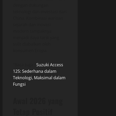
dengan dukungan
teknologi dan investasi dari
China. Kombinasi warisan
sejarah dan inovasi
modern tampaknya
menjadi daya tarik yang
sulit diabaikan oleh
konsumen Eropa.
“Baca Juga :
Suzuki Access
125: Sederhana dalam
Teknologi, Maksimal dalam
Fungsi
“
Awal 2026 yang
Tetap Positif