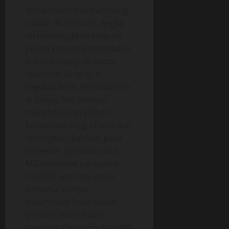
listrik murni menyumbang
sekitar 46.000 unit. Angka
ini menunjukkan respons
positif konsumen terhadap
transisi energi di sektor
otomotif. Di tengah
regulasi ketat emisi karbon
di Eropa, MG mampu
menghadirkan pilihan
kendaraan yang efisien dan
terjangkau. Bahkan, pada
semester pertama 2025,
MG mencatat penjualan
153.000 unit dan untuk
pertama kalinya
melampaui Tesla dalam
periode enam bulan
tersebut. Pertumbuhan MG