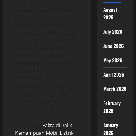
posisi ke-16 dan menjadi
August
satu-satunya merek China
2026
yang menembus 20 besar.
Pertumbuhan ini tidak
July 2026
terjadi secara instan. Pada
2021, penjualan MG masih
June 2026
berada di kisaran 50.000
unit. Namun, langkah
May 2026
strategis yang konsisten
membawa merek ini
April 2026
menembus 100.000 unit
pada 2022, lalu 200.000 unit
March 2026
pada 2023, hingga akhirnya
melampaui satu juta unit
February
secara kumulatif.
2026
January
“Baca Juga :
Fakta di Balik
2026
Kemampuan Mobil Listrik