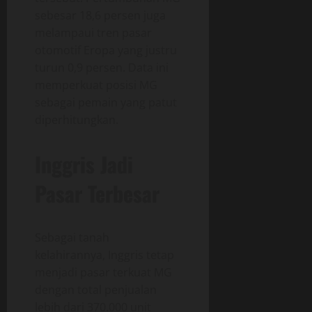
sebesar 18,6 persen juga
melampaui tren pasar
otomotif Eropa yang justru
turun 0,9 persen. Data ini
memperkuat posisi MG
sebagai pemain yang patut
diperhitungkan.
Inggris Jadi
Pasar Terbesar
Sebagai tanah
kelahirannya, Inggris tetap
menjadi pasar terkuat MG
dengan total penjualan
lebih dari 370.000 unit