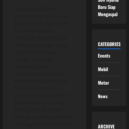
Baru Siap
Sepanjang 2025, MG
Mengaspal
membukukan penjualan
lebih dari 300.000 unit di
Eropa dan Inggris,
termasuk sekitar 85.000
CATEGORIES
unit di pasar Inggris saja.
Angka ini meningkat
Events
hampir 30 persen
dibanding tahun
Mobil
sebelumnya, sekaligus
mempertahankan posisi
Motor
MG sebagai merek
otomotif China terlaris di
News
Eropa selama 11 tahun
berturut-turut. Dalam
peringkat gabungan Eropa
dan Inggris, MG berada di
ARCHIVE