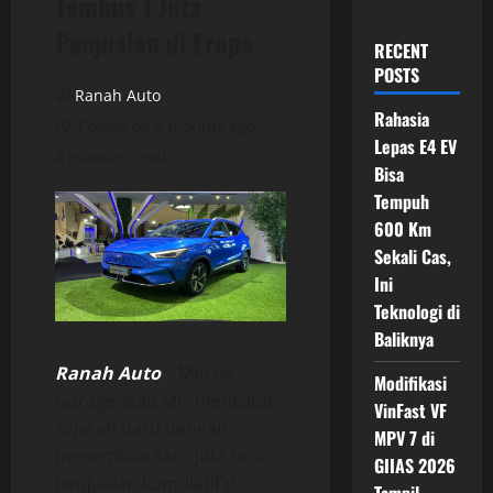
Tembus 1 Juta
Penjualan di Eropa
RECENT
POSTS
Ranah Auto
Rahasia
Posted on 5 months ago
Lepas E4 EV
4 minutes read
Bisa
Tempuh
600 Km
Sekali Cas,
Ini
Teknologi di
Baliknya
Ranah Auto
– Morris
Modifikasi
Garage atau MG mencatat
VinFast VF
sejarah baru dengan
MPV 7 di
menembus satu juta unit
GIIAS 2026
penjualan kumulatif di