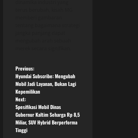
dinamika industri yang
terus berubah, kisah MG
memberi gambaran
tentang bagaimana strategi
jangka panjang dapat
mengubah arah sebuah
merek secara signifikan.
P
Previous:
Hyundai Subscribe: Mengubah
o
Mobil Jadi Layanan, Bukan Lagi
Kepemilikan
s
Next:
t
Spesifikasi Mobil Dinas
Gubernur Kaltim Seharga Rp 8,5
n
Miliar, SUV Hybrid Berperforma
Tinggi
a