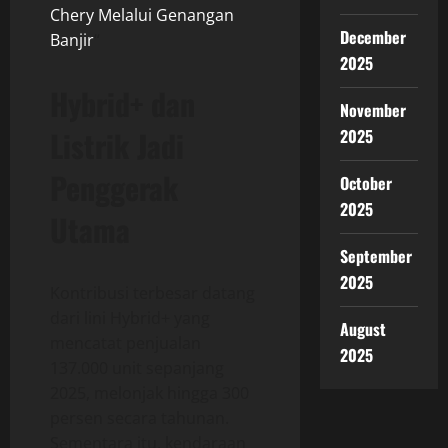
Chery Melalui Genangan
December
Banjir
“
2025
Hybrid+ dan
November
Listrik Jadi
2025
Penggerak
October
2025
Utama
September
2025
Kontribusi terbesar datang
dari lini Hybrid+ yang
August
mencatat penjualan
2025
137.000 unit sepanjang
2025, melonjak hingga 300
persen secara tahunan.
Sementara itu, kendaraan