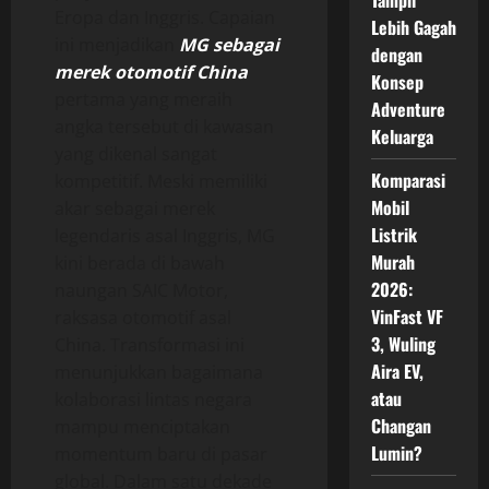
Tampil
Eropa dan Inggris. Capaian
Lebih Gagah
ini menjadikan
MG sebagai
dengan
merek otomotif China
Konsep
pertama yang meraih
Adventure
angka tersebut di kawasan
Keluarga
yang dikenal sangat
Komparasi
kompetitif. Meski memiliki
Mobil
akar sebagai merek
Listrik
legendaris asal Inggris, MG
Murah
kini berada di bawah
2026:
naungan SAIC Motor,
VinFast VF
raksasa otomotif asal
3, Wuling
China. Transformasi ini
Aira EV,
menunjukkan bagaimana
atau
kolaborasi lintas negara
Changan
mampu menciptakan
Lumin?
momentum baru di pasar
global. Dalam satu dekade