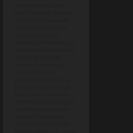
secara kumulatif. Dari
jumlah tersebut, lebih dari
100.000 unit merupakan
kendaraan listrik murni.
Selain Inggris, Italia,
Spanyol, dan Perancis juga
mencatat penjualan di atas
100.000 unit masing-
masing. Pencapaian ini
memperlihatkan
penerimaan yang luas di
berbagai negara dengan
karakter pasar berbeda.
Keberhasilan MG di Inggris
memiliki nilai emosional
tersendiri. Merek yang
sempat meredup itu kini
kembali dikenal luas, meski