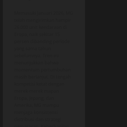
Memasuki Januari 2026, MG
telah mengirimkan hampir
26.000 unit kendaraan di
Eropa, naik sekitar 15
persen dibanding periode
yang sama tahun
sebelumnya. Tren ini
menunjukkan bahwa
momentum pertumbuhan
masih berlanjut. Di tengah
kompetisi ketat dengan
merek-merek mapan
Eropa, Jepang, dan
Amerika, MG mampu
menjaga konsistensi
distribusi dan strategi
pemasaran. Keberhasilan