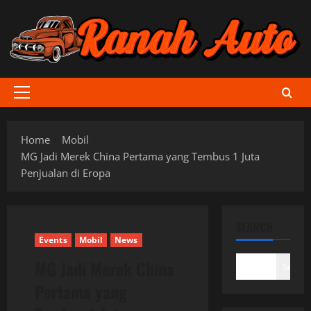
Skip
to
content
Primary
Menu
Home
Mobil
MG Jadi Merek China Pertama yang Tembus 1 Juta
Penjualan di Eropa
SEARCH
Events
Mobil
News
MG Jadi Merek China
Search
Pertama yang