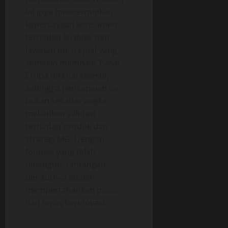
ini juga mencerminkan
kepercayaan konsumen
terhadap kualitas dan
layanan purna jual yang
semakin membaik. Pasar
Eropa dikenal selektif,
sehingga pencapaian ini
bukan sekadar angka,
melainkan validasi
terhadap produk dan
strategi MG. Dengan
fondasi yang telah
dibangun, tantangan
berikutnya adalah
mempertahankan posisi
dan terus berinovasi.