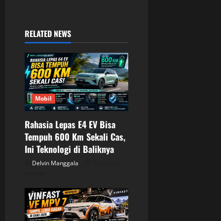
v
i
RELATED NEWS
g
a
t
Mobil
i
Rahasia Lepas E4 EV Bisa
o
Tempuh 600 Km Sekali Cas,
Ini Teknologi di Baliknya
n
Delvin Manggala
Posted on 1
day ago