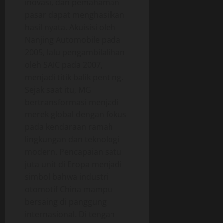
inovasi, dan pemahaman
pasar dapat menghasilkan
hasil nyata. Akuisisi oleh
Nanjing Automobile pada
2005, lalu pengambilalihan
oleh SAIC pada 2007,
menjadi titik balik penting.
Sejak saat itu, MG
bertransformasi menjadi
merek global dengan fokus
pada kendaraan ramah
lingkungan dan teknologi
modern. Pencapaian satu
juta unit di Eropa menjadi
simbol bahwa industri
otomotif China mampu
bersaing di panggung
internasional. Di tengah