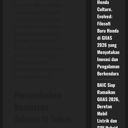
Honda
terakhir, MG perlahan
Culture.
membangun reputasi
Evolved:
melalui strategi harga
Filosofi
kompetitif dan pilihan
Baru Honda
produk yang relevan
di GIIAS
dengan kebutuhan
2026 yang
konsumen Eropa. Kini,
Menyatukan
angka satu juta unit
Inovasi dan
menjadi simbol
Pengalaman
keberhasilan perjalanan
Berkendara
panjang tersebut.
BAIC Siap
Pertumbuhan
Ramaikan
GIIAS 2026,
Konsisten
Deretan
Mobil
Selama 11 Tahun
Listrik dan
SUV Hybrid