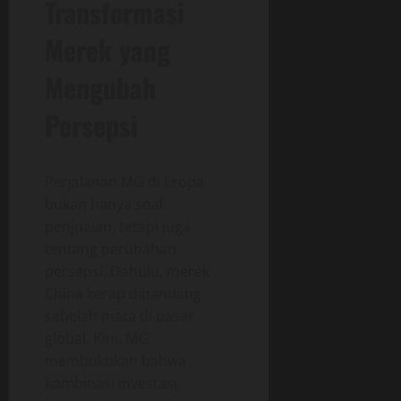
Transformasi
Merek yang
Mengubah
Persepsi
Perjalanan MG di Eropa
bukan hanya soal
penjualan, tetapi juga
tentang perubahan
persepsi. Dahulu, merek
China kerap dipandang
sebelah mata di pasar
global. Kini, MG
membuktikan bahwa
kombinasi investasi,