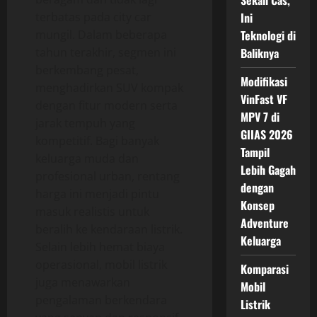
Sekali Cas,
terbatas pada city car
Ini
mungil. Dalam beberapa
Teknologi di
tahun terakhir, segmen ini
Baliknya
berkembang pesat,
Modifikasi
menghadirkan SUV kompak
VinFast VF
dengan fitur modern serta
MPV 7 di
jarak tempuh yang
GIIAS 2026
kompetitif. Bagi banyak
Tampil
keluarga muda dan
Lebih Gagah
profesional urban, rentang
dengan
harga ini menjadi pintu
Konsep
masuk realistis untuk
Adventure
beralih ke kendaraan listrik.
Keluarga
Selain lebih hemat biaya
operasional, mobil listrik
Komparasi
juga menawarkan
Mobil
pengalaman berkendara
Listrik