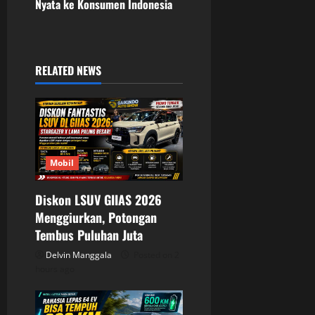
n
Nyata ke Konsumen Indonesia
a
v
RELATED NEWS
i
g
a
Mobil
t
Diskon LSUV GIIAS 2026
i
Menggiurkan, Potongan
o
Tembus Puluhan Juta
Delvin Manggala
Posted on 2
n
hours ago