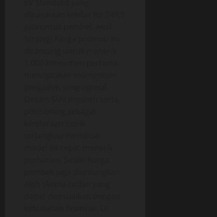
EV Standard yang
dipasarkan sekitar Rp 249,9
juta untuk pembeli awal.
Strategi harga promosi ini
dirancang untuk menarik
1.000 konsumen pertama,
menciptakan momentum
penjualan yang agresif.
Desain SUV modern serta
positioning sebagai
kendaraan listrik
terjangkau membuat
model ini cepat menarik
perhatian. Selain harga,
pembeli juga diuntungkan
oleh skema cicilan yang
dapat disesuaikan dengan
kebutuhan finansial. Di