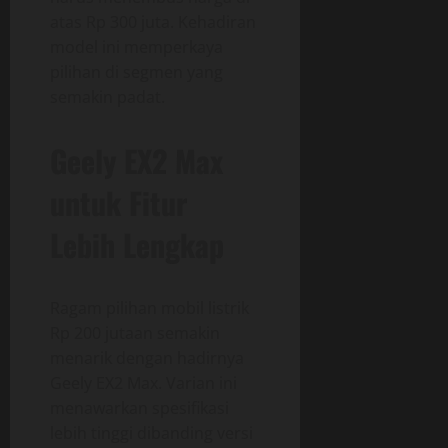
atas Rp 300 juta. Kehadiran
model ini memperkaya
pilihan di segmen yang
semakin padat.
Geely EX2 Max
untuk Fitur
Lebih Lengkap
Ragam pilihan mobil listrik
Rp 200 jutaan semakin
menarik dengan hadirnya
Geely EX2 Max. Varian ini
menawarkan spesifikasi
lebih tinggi dibanding versi