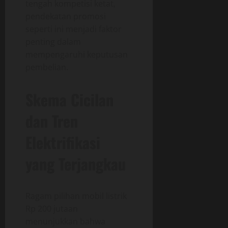
tengah kompetisi ketat,
pendekatan promosi
seperti ini menjadi faktor
penting dalam
mempengaruhi keputusan
pembelian.
Skema Cicilan
dan Tren
Elektrifikasi
yang Terjangkau
Ragam pilihan mobil listrik
Rp 200 jutaan
menunjukkan bahwa