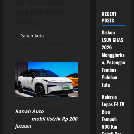
dan Skema Cicilan
yang Kian Ramah
RECENT
Kantong
POSTS
Diskon
Ranah Auto
LSUV GIIAS
Posted on 5 months ago
2026
4 minutes read
Menggiurka
n, Potongan
Tembus
Puluhan
Juta
Rahasia
Lepas E4 EV
Ranah Auto
– Ragam
Bisa
pilihan
mobil listrik Rp 200
Tempuh
jutaan
kini semakin
600 Km
beragam dan tidak lagi