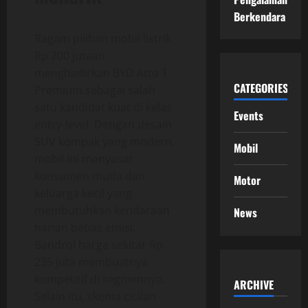
Berkendara
Ragam pilihan mobil listrik
Rp 200 jutaan
menghadirkan BYD Atto 1
CATEGORIES
Premium sebagai salah
satu kandidat kuat di kelas
Events
entry-level. Dengan desain
SUV kompak yang modern,
Mobil
mobil ini menyasar
konsumen muda dan
Motor
keluarga kecil yang
membutuhkan kendaraan
News
harian bebas emisi.
Bandrol harga sekitar Rp
235 juta membuatnya
kompetitif di segmennya.
ARCHIVE
Selain itu, skema cicilan