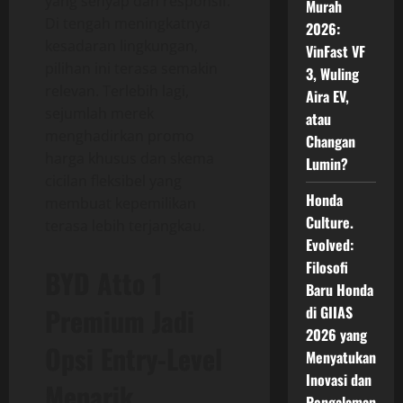
yang senyap dan responsif.
Murah
Di tengah meningkatnya
2026:
kesadaran lingkungan,
VinFast VF
pilihan ini terasa semakin
3, Wuling
relevan. Terlebih lagi,
Aira EV,
sejumlah merek
atau
menghadirkan promo
Changan
harga khusus dan skema
Lumin?
cicilan fleksibel yang
Honda
membuat kepemilikan
Culture.
terasa lebih terjangkau.
Evolved:
Filosofi
BYD Atto 1
Baru Honda
Premium Jadi
di GIIAS
2026 yang
Opsi Entry-Level
Menyatukan
Inovasi dan
Menarik
Pengalaman