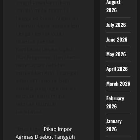
August
yang ditawarkan cukup
2026
variatif, mulai tenor 12
hingga 60 bulan. Angsuran
July 2026
bulanan dapat disesuaikan
dengan kemampuan
June 2026
finansial pembeli.
Kombinasi desain stylish,
May 2026
fitur fungsional, dan skema
pembiayaan fleksibel
April 2026
menjadikan Atto 1 sebagai
alternatif rasional bagi
March 2026
mereka yang ingin beralih
ke mobil listrik tanpa
February
tekanan finansial
2026
berlebihan.
January
2026
“Baca Juga :
Pikap Impor
Agrinas Disebut Tangguh