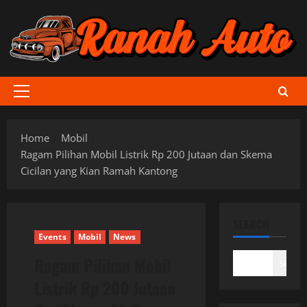
Skip
to
content
Primary
Menu
Home
Mobil
Ragam Pilihan Mobil Listrik Rp 200 Jutaan dan Skema
Cicilan yang Kian Ramah Kantong
SEARCH
Events
Mobil
News
Ragam Pilihan Mobil
Search
Listrik Rp 200 Jutaan