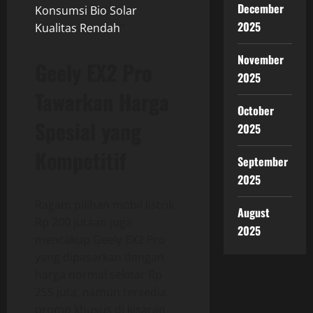
December
Konsumsi Bio Solar
2025
Kualitas Rendah
“
November
Geely EX2 Pro
2025
Tawarkan Harga
October
Spesial yang
2025
Kompetitif
September
2025
Ragam pilihan mobil listrik
August
Rp 200 jutaan juga
2025
mencakup Geely EX2 Pro
yang dipasarkan dengan
harga normal sekitar Rp
255 juta, namun tersedia
promo khusus di kisaran