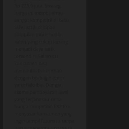
Rp 229,9 juta. Strategi
harga ini membuatnya
sangat kompetitif di kelas
SUV listrik kompak.
Tampilan modern dan
kabin yang cukup lapang
menjadi daya tarik
tersendiri. Selain itu,
konsumen bisa
memanfaatkan cicilan
dengan berbagai tenor
yang fleksibel. Dengan
skema pembayaran awal
yang terjangkau serta
bunga kompetitif, EX2 Pro
menyasar konsumen yang
ingin tampil futuristis tanpa
harus menembus harga di