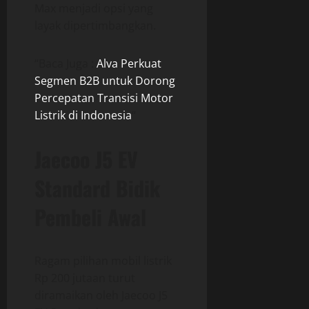
Max menjadi opsi yang
layak dipertimbangkan.
“Baca Juga :
Alva Perkuat
Segmen B2B untuk Dorong
Percepatan Transisi Motor
Listrik di Indonesia
“
Jaecoo J5 EV
Standard Bidik
Pembeli Awal
Ragam pilihan mobil listrik
Rp 200 jutaan turut
diramaikan oleh Jaecoo J5