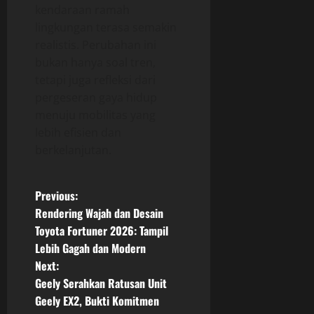
kendaraan ramah
lingkungan terasa semakin
realistis. Perubahan ini
bukan hanya soal tren,
tetapi juga refleksi dari
pergeseran gaya hidup
menuju mobilitas yang
lebih efisien dan
berkelanjutan.
P
Previous:
Rendering Wajah dan Desain
o
Toyota Fortuner 2026: Tampil
Lebih Gagah dan Modern
s
Next:
t
Geely Serahkan Ratusan Unit
Geely EX2, Bukti Komitmen