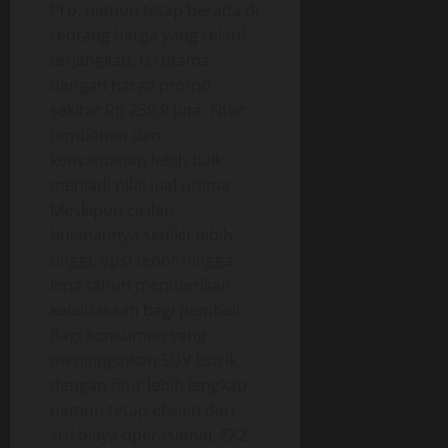
Pro, namun tetap berada di
rentang harga yang relatif
terjangkau, terutama
dengan harga promo
sekitar Rp 259,9 juta. Fitur
tambahan dan
kenyamanan lebih baik
menjadi nilai jual utama.
Meskipun cicilan
bulanannya sedikit lebih
tinggi, opsi tenor hingga
lima tahun memberikan
keleluasaan bagi pembeli.
Bagi konsumen yang
menginginkan SUV listrik
dengan fitur lebih lengkap
namun tetap efisien dari
sisi biaya operasional, EX2