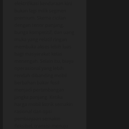
elektrifikasi kendaraan kini
bukan lagi milik segmen
premium. Skema cicilan
dengan tenor panjang,
bunga kompetitif, dan uang
muka yang relatif ringan
membuka akses lebih luas
bagi masyarakat kelas
menengah. Selain itu, biaya
operasional yang lebih
rendah dibanding mobil
berbahan bakar fosil
menjadi pertimbangan
jangka panjang. Ketika
harga mobil listrik semakin
rasional dan opsi
pembiayaan semakin
fleksibel, transisi menuju