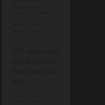
Kemampuan mobil
menghadapi karakter jalan
seperti ini menunjukkan
bahwa sistem suspensi
dirancang untuk
menghadapi berbagai
kondisi jalan.
MPV Hybrid yang
Siap Menemani
Perjalanan Jarak
Jauh
Honda Step WGN
bantingan akhirnya