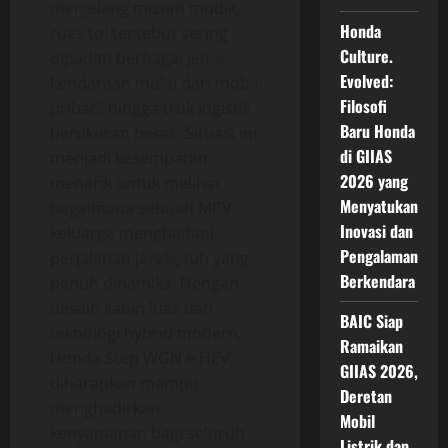
menjelang musim mudik,
Honda
ruas tol tersebut sering
Culture.
dipadati berbagai jenis
Evolved:
kendaraan mulai dari mobil
Filosofi
pribadi hingga truk logistik
Baru Honda
berukuran besar. Situasi ini
di GIIAS
menjadi kesempatan
2026 yang
menarik untuk melihat
Menyatukan
bagaimana sebuah MPV
Inovasi dan
keluarga menghadapi
Pengalaman
perjalanan jarak jauh yang
Berkendara
penuh dinamika. Dengan
desain kabin luas dan
BAIC Siap
teknologi hybrid modern,
Ramaikan
Honda Step WGN e:HEV
GIIAS 2026,
diharapkan mampu
Deretan
menghadirkan
Mobil
kenyamanan bagi seluruh
Listrik dan