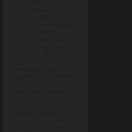
memperlihatkan karakter
utamanya sebagai
kendaraan keluarga yang
dirancang untuk perjalanan
jarak jauh. Selama
perjalanan melintasi tol
dengan berbagai kondisi
permukaan, mobil ini
mampu mempertahankan
keseimbangan antara
kenyamanan dan stabilitas.
Teknologi hybrid yang
dibawa juga membuat
pengalaman berkendara
terasa lebih halus,
terutama ketika mobil
bergerak di kecepatan
konstan. Mesin dan motor