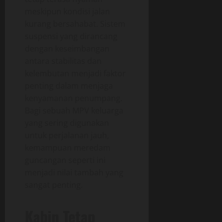
meskipun kondisi jalan
kurang bersahabat. Sistem
suspensi yang dirancang
dengan keseimbangan
antara stabilitas dan
kelembutan menjadi faktor
penting dalam menjaga
kenyamanan penumpang.
Bagi sebuah MPV keluarga
yang sering digunakan
untuk perjalanan jauh,
kemampuan meredam
guncangan seperti ini
menjadi nilai tambah yang
sangat penting.
Kabin Tetap