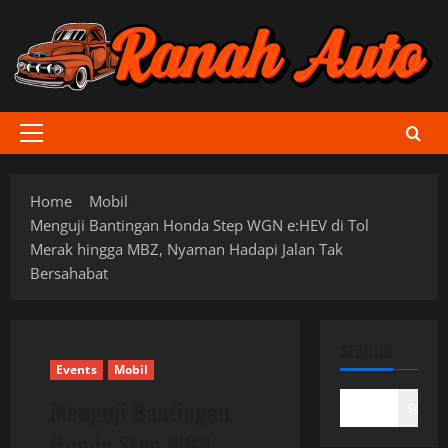
Skip
to
content
Primary
Menu
Home
Mobil
Menguji Bantingan Honda Step WGN e:HEV di Tol
Merak hingga MBZ, Nyaman Hadapi Jalan Tak
Bersahabat
SEARCH
Events
Mobil
Menguji Bantingan
Search
Honda Step WGN