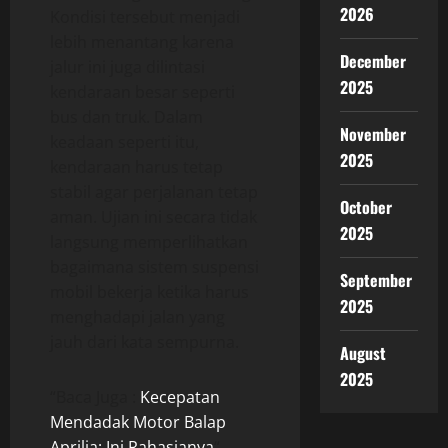
2026
Kondisi tersebut menjadi
lebih menantang karena
December
jalur ini juga dilintasi
2025
kendaraan besar seperti
bus dan truk. Dalam
November
keadaan seperti itu,
2025
kendaraan harus tetap
stabil agar perjalanan tetap
October
aman. Ujian ini secara tidak
2025
langsung memperlihatkan
bagaimana sistem suspensi
September
mobil bekerja ketika harus
2025
menghadapi jalan yang
jauh dari kata sempurna.
August
2025
“Baca Juga :
Kecepatan
Mendadak Motor Balap
Aprilia: Ini Rahasianya
“