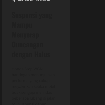
Suspensi yang
Mampu
Menyerap
Guncangan
dengan Halus
Honda Step WGN
bantingan menunjukkan
performa yang cukup
meyakinkan ketika mobil
tidak sengaja melindas
beberapa lubang di jalan
tol. Suspensi depan