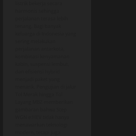
listrik bekerja secara
harmonis sehingga
perjalanan terasa lebih
tenang. Bagi banyak
keluarga di Indonesia yang
sering melakukan
perjalanan antarkota,
kombinasi kenyamanan
kabin, suspensi lembut,
dan efisiensi hybrid
menjadi paket yang
menarik. Pengujian di jalur
Tol Merak hingga Tol
Layang MBZ memberikan
gambaran bahwa Step
WGN e:HEV tidak hanya
menawarkan teknologi
modern, tetapi juga