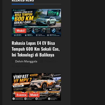
g
a
t
Mobil
i
o
Rahasia Lepas E4 EV Bisa
Tempuh 600 Km Sekali Cas,
n
Ini Teknologi di Baliknya
Delvin Manggala
Posted on
22 hours ago
Events
Mobil