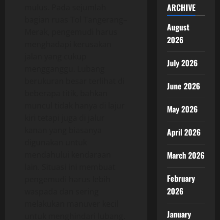
ARCHIVE
mulus. Pada sejumlah
bagian ruas Tol Tangerang–
August
Merak, pengemudi harus
2026
menghadapi kerusakan
jalan yang cukup
July 2026
mengganggu. Lubang
berukuran besar terlihat di
June 2026
beberapa titik, bahkan
muncul tidak hanya di lajur
May 2026
kiri tetapi juga di jalur
kanan yang biasanya
April 2026
digunakan untuk
mendahului kendaraan
March 2026
lain. Situasi ini membuat
February
pengemudi harus lebih
2026
waspada dan sering
melakukan manuver kecil
January
untuk menghindari lubang.