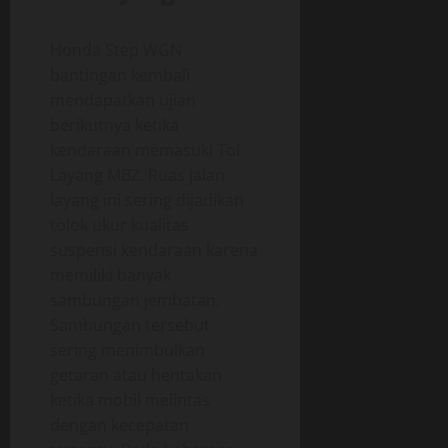
Honda Step WGN
bantingan kembali
mendapatkan ujian
berikutnya ketika
kendaraan memasuki Tol
Layang MBZ. Ruas jalan
layang ini sering dijadikan
tolok ukur kualitas
suspensi kendaraan karena
memiliki banyak
sambungan jembatan.
Sambungan tersebut
sering menimbulkan
getaran atau hentakan
ketika mobil melintas
dengan kecepatan