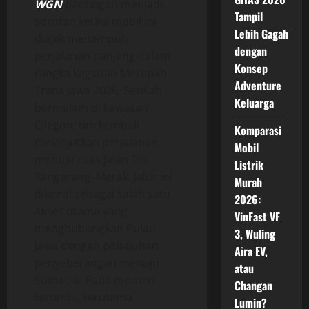
WGN
bantingan menjadi
Tampil
sorotan ketika mobil ini
Lebih Gagah
diajak menempuh
dengan
perjalanan panjang dalam
Konsep
rangka kegiatan Merapah
Adventure
Trans Jawa 2026. Setelah
Keluarga
bermalam di kawasan
Cilegon, tim kembali
Komparasi
melanjutkan perjalanan
Mobil
menuju ruas Jalan Tol
Listrik
Tangerang–Merak. Jalur ini
Murah
dikenal sebagai salah satu
2026:
akses utama yang
VinFast VF
menghubungkan Pulau
3, Wuling
Jawa dengan pelabuhan
Aira EV,
penyeberangan menuju
atau
Sumatra. Pada momen
Changan
tertentu, terutama
Lumin?