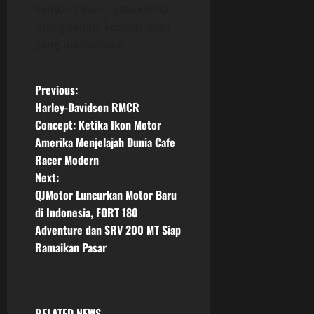
kenyamanan nyata ketika
menghadapi kondisi jalan
yang menantang.
P
Previous:
Harley-Davidson RMCR
o
Concept: Ketika Ikon Motor
Amerika Menjelajah Dunia Cafe
s
Racer Modern
t
Next:
QJMotor Luncurkan Motor Baru
n
di Indonesia, FORT 180
Adventure dan SRV 200 MT Siap
a
Ramaikan Pasar
v
i
RELATED NEWS