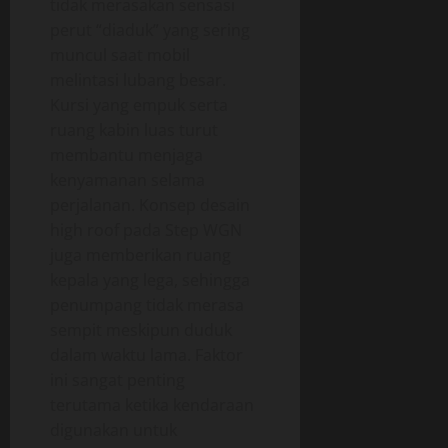
tidak merasakan sensasi
perut “diaduk” yang sering
muncul saat mobil
melintasi lubang besar.
Kursi yang empuk serta
ruang kabin luas turut
membantu menjaga
kenyamanan selama
perjalanan. Konsep desain
high roof pada Step WGN
juga memberikan ruang
kepala yang lega, sehingga
penumpang tidak merasa
sempit meskipun duduk
dalam waktu lama. Faktor
ini sangat penting
terutama ketika kendaraan
digunakan untuk