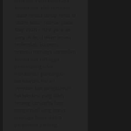
tertentu. Pada beberapa
kendaraan, efek tersebut
dapat terasa cukup keras di
dalam kabin. Namun pada
Step WGN e:HEV, getaran
yang muncul tetap terasa
terkendali. Suspensi
mampu menjaga kestabilan
kendaraan sehingga
penumpang tidak
merasakan guncangan
berlebihan. Hal ini
memberikan pengalaman
berkendara yang lebih
tenang, terutama bagi
pengemudi yang harus
menjaga fokus dalam
perjalanan panjang.