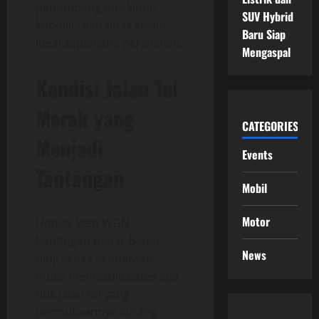
penumpang meskipun
SUV Hybrid
kondisi jalan tidak selalu
Baru Siap
ideal sepanjang perjalanan.
Mengaspal
Kondisi Jalan Tol
Merak yang
CATEGORIES
Menjadi
Events
Tantangan
Mobil
Motor
Honda Step WGN
bantingan benar-benar
News
diuji ketika kendaraan
mulai memasuki beberapa
titik jalan tol yang
permukaannya kurang