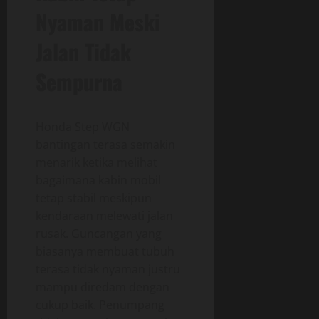
Nyaman Meski
Jalan Tidak
Sempurna
Honda Step WGN
bantingan terasa semakin
menarik ketika melihat
bagaimana kabin mobil
tetap stabil meskipun
kendaraan melewati jalan
rusak. Guncangan yang
biasanya membuat tubuh
terasa tidak nyaman justru
mampu diredam dengan
cukup baik. Penumpang