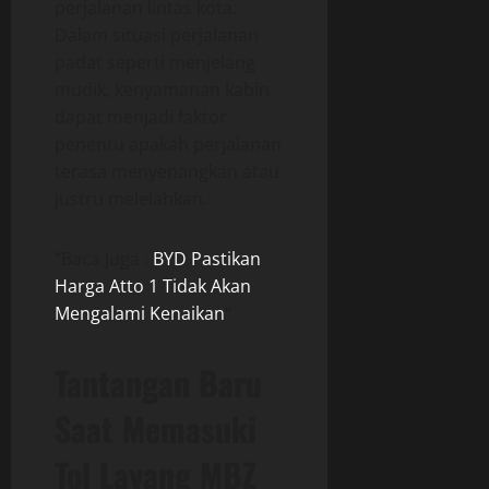
perjalanan lintas kota.
Dalam situasi perjalanan
padat seperti menjelang
mudik, kenyamanan kabin
dapat menjadi faktor
penentu apakah perjalanan
terasa menyenangkan atau
justru melelahkan.
“Baca Juga :
BYD Pastikan
Harga Atto 1 Tidak Akan
Mengalami Kenaikan
“
Tantangan Baru
Saat Memasuki
Tol Layang MBZ