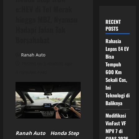
e:HEV di Tol Merak
hingga MBZ, Nyaman
RECENT
Hadapi Jalan Tak
POSTS
Bersahabat
Rahasia
Lepas E4 EV
Ranah Auto
Bisa
Posted on 5 months ago
Tempuh
600 Km
4 minutes read
Sekali Cas,
Ini
Teknologi di
Baliknya
Modifikasi
VinFast VF
MPV 7 di
Ranah Auto
–
Honda Step
GIIAS 2026