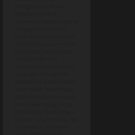
menggunakan sistem
MacPherson Strut,
sementara bagian belakang
mengandalkan Torsion
Beam. Kombinasi tersebut
terbukti mampu meredam
guncangan secara cukup
efektif. Ketika roda
melewati permukaan jalan
yang tidak rata, getaran
yang terasa di dalam kabin
tetap minim. Penumpang
tidak merasakan hentakan
keras seperti yang sering
terjadi pada mobil dengan
karakter suspensi kaku. Hal
ini membuat perjalanan
tetap terasa nyaman