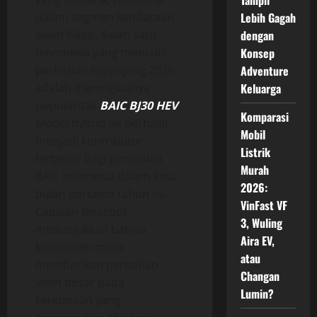
Tampil
dalam segmen kendaraan
Lebih Gagah
elektrifikasi. Salah satu
dengan
fenomena yang mencuri
Konsep
perhatian sepanjang 2026
Adventure
adalah meningkatnya
Keluarga
popularitas
BAIC BJ30 HEV
.
Komparasi
Model hybrid ini berhasil
Mobil
menjadi kontributor
Listrik
terbesar bagi penjualan
Murah
BAIC Indonesia dalam lima
2026:
bulan pertama tahun ini.
VinFast VF
Capaian tersebut
3, Wuling
menunjukkan bahwa
Aira EV,
konsumen mulai
atau
memberikan perhatian
Changan
lebih besar pada
Lumin?
kendaraan yang