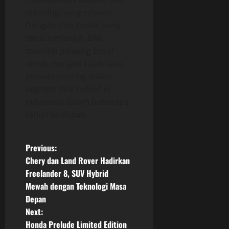
teknologi yang relevan.
Dengan tren positif yang
terus berlanjut, BAIC
memiliki peluang besar
untuk menjadi salah satu
pemain penting dalam
segmen SUV hybrid di
Indonesia dalam beberapa
tahun ke depan.
P
Previous:
Chery dan Land Rover Hadirkan
o
Freelander 8, SUV Hybrid
Mewah dengan Teknologi Masa
s
Depan
t
Next:
Honda Prelude Limited Edition