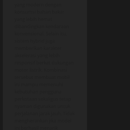
yang modern dengan
konsumsi bahan bakar
yang lebih hemat
dibandingkan kendaraan
konvensional. Selain itu,
sistem hybrid juga
memberikan karakter
akselerasi yang lebih
responsif berkat dukungan
motor listrik. Kombinasi
tersebut membuat mobil
ini mampu memenuhi
kebutuhan pengguna
perkotaan sekaligus tetap
nyaman digunakan untuk
perjalanan jarak jauh. Tidak
mengherankan jika model
ini berhasil menarik