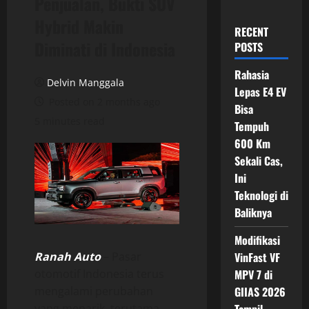
Penjualan, Bukti SUV
Hybrid Makin
RECENT
Diminati di Indonesia
POSTS
Rahasia
Delvin Manggala
Lepas E4 EV
Posted on 2 months ago
Bisa
5 minutes read
Tempuh
600 Km
Sekali Cas,
Ini
Teknologi di
Baliknya
Modifikasi
Ranah Auto
– Pasar
VinFast VF
otomotif Indonesia terus
MPV 7 di
mengalami perubahan
GIIAS 2026
yang menarik, terutama