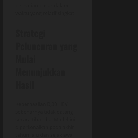
perhatian pasar dalam
waktu yang relatif singkat.
Strategi
Peluncuran yang
Mulai
Menunjukkan
Hasil
Keberhasilan BJ30 HEV
sebenarnya tidak datang
secara tiba-tiba. Model ini
diperkenalkan pada akhir
tahun lalu dan sejak awal