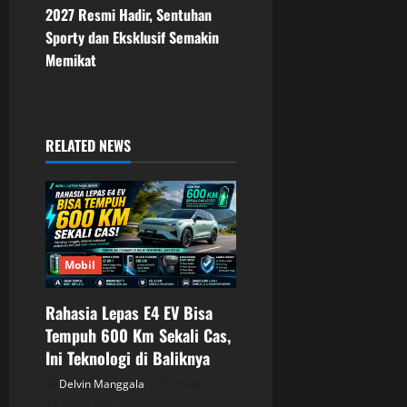
n
2027 Resmi Hadir, Sentuhan
Sporty dan Eksklusif Semakin
a
Memikat
v
i
RELATED NEWS
g
a
t
Mobil
i
o
Rahasia Lepas E4 EV Bisa
Tempuh 600 Km Sekali Cas,
n
Ini Teknologi di Baliknya
Delvin Manggala
Posted on
18 hours ago