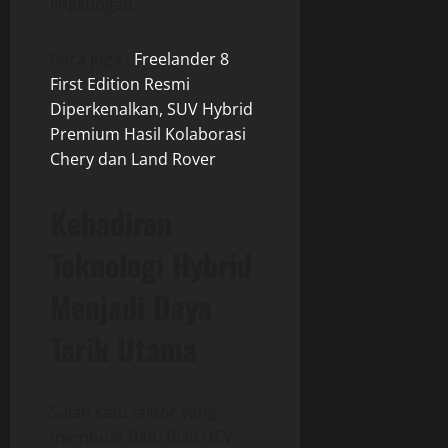
lingkungan.
Baca Juga :
Freelander 8
First Edition Resmi
Diperkenalkan, SUV Hybrid
Premium Hasil Kolaborasi
Chery dan Land Rover
Kehadiran
Teknologi Hybrid
Menjadi Daya
Tarik Utama
Salah satu faktor yang
membuat BAIC BJ30 HEV