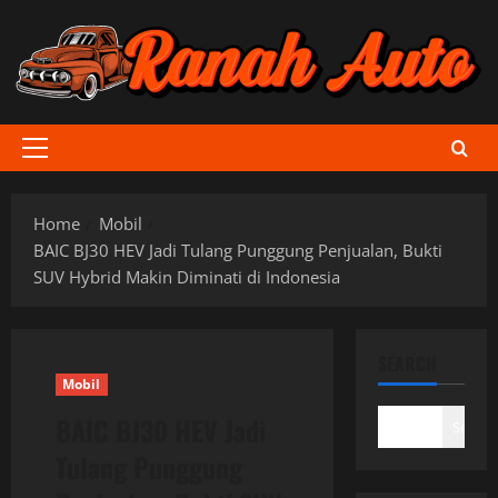
Skip
to
content
Primary
Menu
Home
Mobil
BAIC BJ30 HEV Jadi Tulang Punggung Penjualan, Bukti
SUV Hybrid Makin Diminati di Indonesia
SEARCH
Mobil
BAIC BJ30 HEV Jadi
Search
Tulang Punggung