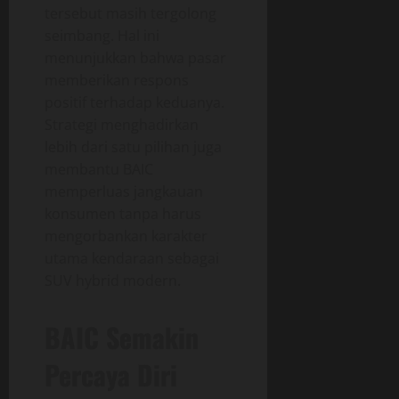
tersebut masih tergolong
seimbang. Hal ini
menunjukkan bahwa pasar
memberikan respons
positif terhadap keduanya.
Strategi menghadirkan
lebih dari satu pilihan juga
membantu BAIC
memperluas jangkauan
konsumen tanpa harus
mengorbankan karakter
utama kendaraan sebagai
SUV hybrid modern.
BAIC Semakin
Percaya Diri