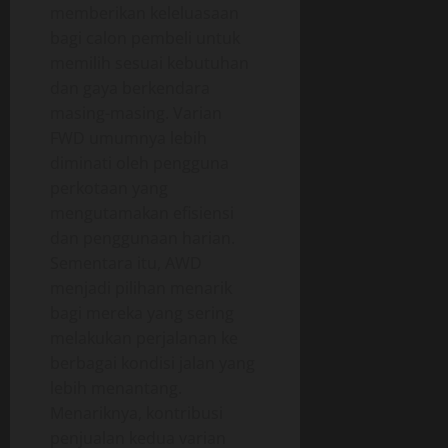
memberikan keleluasaan
bagi calon pembeli untuk
memilih sesuai kebutuhan
dan gaya berkendara
masing-masing. Varian
FWD umumnya lebih
diminati oleh pengguna
perkotaan yang
mengutamakan efisiensi
dan penggunaan harian.
Sementara itu, AWD
menjadi pilihan menarik
bagi mereka yang sering
melakukan perjalanan ke
berbagai kondisi jalan yang
lebih menantang.
Menariknya, kontribusi
penjualan kedua varian