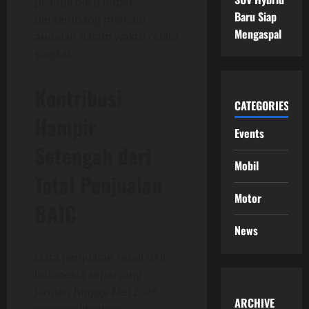
produk baru dapat
Baru Siap
berkembang menjadi
Mengaspal
andalan dalam waktu relatif
singkat.
Kontribusi
CATEGORIES
Hampir
Events
Setengah dari
Mobil
Total Penjualan
Motor
BAIC
News
Data penjualan retail BAIC
Indonesia sepanjang
Januari hingga Mei 2026
ARCHIVE