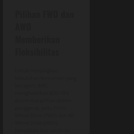
Pilihan FWD dan
AWD
Memberikan
Fleksibilitas
Untuk menjangkau
kebutuhan konsumen yang
beragam, BAIC
menghadirkan BJ30 HEV
dalam dua pilihan sistem
penggerak, yaitu Front-
Wheel Drive (FWD) dan All-
Wheel Drive (AWD).
Kehadiran dua varian ini