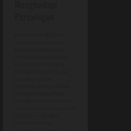
Menghadapi
Persaingan
Keberhasilan BJ30 HEV
memberikan dorongan
besar bagi BAIC dalam
menghadapi persaingan
industri otomotif yang
semakin kompetitif. Saat
banyak produsen
berlomba menghadirkan
kendaraan elektrifikasi,
BAIC berhasil menemukan
momentum melalui produk
yang sesuai dengan
kebutuhan pasar
Indonesia. Capaian hampir