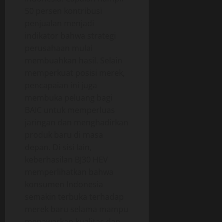
50 persen kontribusi
penjualan menjadi
indikator bahwa strategi
perusahaan mulai
membuahkan hasil. Selain
memperkuat posisi merek,
pencapaian ini juga
membuka peluang bagi
BAIC untuk memperluas
jaringan dan menghadirkan
produk baru di masa
depan. Di sisi lain,
keberhasilan BJ30 HEV
memperlihatkan bahwa
konsumen Indonesia
semakin terbuka terhadap
merek baru selama mampu
menawarkan kualitas dan