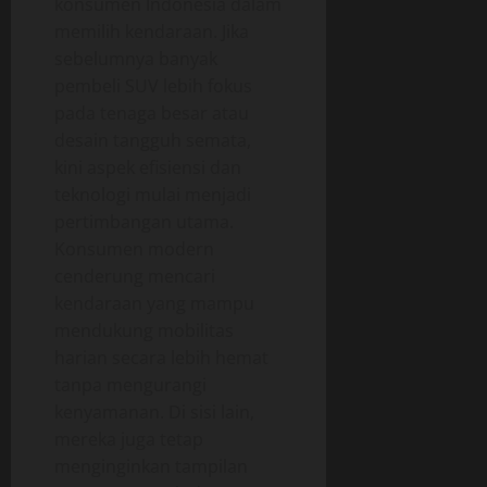
konsumen Indonesia dalam
memilih kendaraan. Jika
sebelumnya banyak
pembeli SUV lebih fokus
pada tenaga besar atau
desain tangguh semata,
kini aspek efisiensi dan
teknologi mulai menjadi
pertimbangan utama.
Konsumen modern
cenderung mencari
kendaraan yang mampu
mendukung mobilitas
harian secara lebih hemat
tanpa mengurangi
kenyamanan. Di sisi lain,
mereka juga tetap
menginginkan tampilan