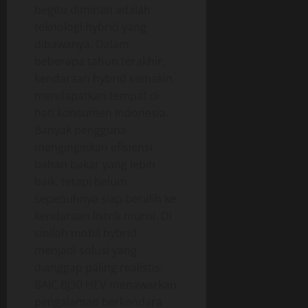
begitu diminati adalah
teknologi hybrid yang
dibawanya. Dalam
beberapa tahun terakhir,
kendaraan hybrid semakin
mendapatkan tempat di
hati konsumen Indonesia.
Banyak pengguna
menginginkan efisiensi
bahan bakar yang lebih
baik, tetapi belum
sepenuhnya siap beralih ke
kendaraan listrik murni. Di
sinilah mobil hybrid
menjadi solusi yang
dianggap paling realistis.
BAIC BJ30 HEV menawarkan
pengalaman berkendara