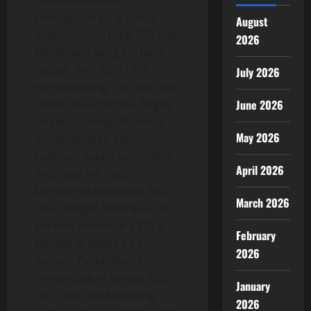
memperlihatkan
pencapaian yang cukup
August
impresif. Dari total 335 unit
2026
kendaraan yang berhasil
terjual, BAIC BJ30 HEV
July 2026
menyumbang 156 unit atau
sekitar 46,6 persen. Angka
June 2026
tersebut menjadikannya
May 2026
model dengan kontribusi
terbesar dalam portofolio
April 2026
BAIC saat ini. Posisi
berikutnya ditempati BJ40
March 2026
Plus dengan kontribusi 40,3
persen, sementara X55 II
February
berada di angka 13,1
2026
persen. Perbedaan ini
menunjukkan bahwa BJ30
January
HEV telah berkembang
2026