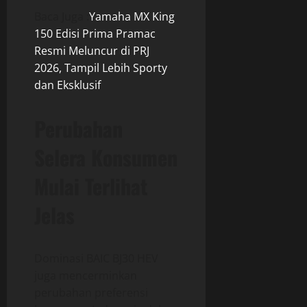
Baca Juga :
Yamaha MX King
150 Edisi Prima Pramac
Resmi Meluncur di PRJ
2026, Tampil Lebih Sporty
dan Eksklusif
Perubahan
Selera Konsumen
Mulai Terlihat
Jelas
Dominasi BAIC BJ30 HEV
juga mencerminkan
perubahan preferensi