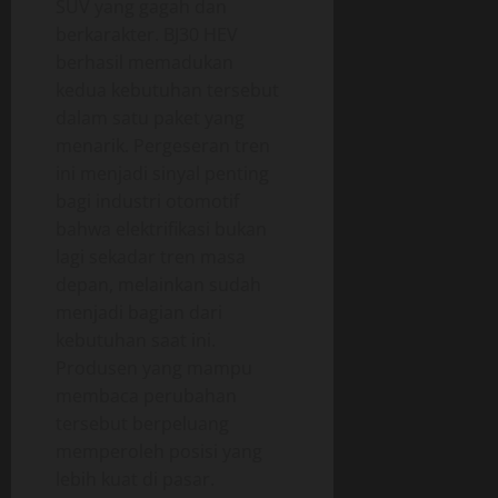
SUV yang gagah dan
berkarakter. BJ30 HEV
berhasil memadukan
kedua kebutuhan tersebut
dalam satu paket yang
menarik. Pergeseran tren
ini menjadi sinyal penting
bagi industri otomotif
bahwa elektrifikasi bukan
lagi sekadar tren masa
depan, melainkan sudah
menjadi bagian dari
kebutuhan saat ini.
Produsen yang mampu
membaca perubahan
tersebut berpeluang
memperoleh posisi yang
lebih kuat di pasar.