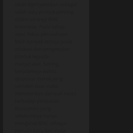
telah diproyeksikan sebagai
salah satu produk penting
dalam strategi BAIC
Indonesia. Pada tahap
awal, fokus perusahaan
lebih banyak tertuju pada
edukasi dan pengenalan
produk kepada
masyarakat. Seiring
berjalannya waktu,
eksposur merek yang
semakin kuat mulai
memberikan dampak nyata
terhadap penjualan.
Konsumen yang
sebelumnya hanya
mengenal BAIC sebagai
pemain baru kini mulai