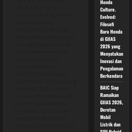
menawarkan efisiensi
Honda
bahan bakar tanpa
Culture.
mengorbankan performa
Evolved:
dan kenyamanan.
Filosofi
Kehadiran BJ30 HEV juga
Baru Honda
menjadi bukti bahwa pasar
di GIIAS
tidak lagi hanya berfokus
2026 yang
pada merek-merek yang
Menyatukan
sudah lama dikenal.
Inovasi dan
Dengan kombinasi
Pengalaman
teknologi hybrid, desain
Berkendara
SUV modern, dan fitur yang
BAIC Siap
kompetitif, BAIC mampu
Ramaikan
menarik minat konsumen
GIIAS 2026,
dari berbagai kalangan.
Deretan
Perjalanan BJ30 HEV pun
Mobil
menjadi cerita menarik
Listrik dan
tentang bagaimana sebuah
SUV Hybrid