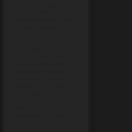
memahami keunggulan
yang ditawarkan. Proses
membangun kepercayaan
memang membutuhkan
waktu, tetapi hasil yang
terlihat saat ini
menunjukkan bahwa
strategi tersebut berjalan
sesuai harapan. Dengan
meningkatnya visibilitas
merek dan bertambahnya
pengalaman konsumen
terhadap produk BAIC,
peluang pertumbuhan
penjualan di masa
mendatang juga semakin
terbuka lebar.