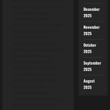
menjadi model utama yang
mendorong pertumbuhan
December
perusahaan di pasar
2025
nasional. Bagi BAIC,
pencapaian tersebut bukan
November
sekadar angka penjualan.
2025
Lebih dari itu, hasil
tersebut mencerminkan
October
meningkatnya kepercayaan
2025
konsumen terhadap
teknologi hybrid yang
September
ditawarkan. Tren ini juga
2025
memperlihatkan bahwa
masyarakat mulai lebih
August
terbuka terhadap
2025
kendaraan dengan
pendekatan teknologi yang
lebih efisien dan ramah