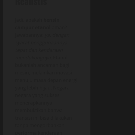
Realistis
Jadi, apakah
bensin
campur etanol
aman?
Jawabannya:
ya, dengan
syarat penggunaannya
tepat dan kendaraan
mendukungnya.
Etanol
bukanlah ancaman bagi
mesin, melainkan inovasi
menuju masa depan energi
yang lebih hijau. Negara-
negara yang sukses
menerapkannya
membuktikan bahwa
transisi ini bisa dilakukan
tanpa mengorbankan
performa kendaraan.