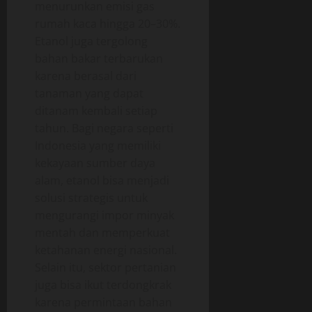
menurunkan emisi gas
rumah kaca hingga 20–30%.
Etanol juga tergolong
bahan bakar terbarukan
karena berasal dari
tanaman yang dapat
ditanam kembali setiap
tahun. Bagi negara seperti
Indonesia yang memiliki
kekayaan sumber daya
alam, etanol bisa menjadi
solusi strategis untuk
mengurangi impor minyak
mentah dan memperkuat
ketahanan energi nasional.
Selain itu, sektor pertanian
juga bisa ikut terdongkrak
karena permintaan bahan