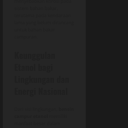
menyebabkan korosi pada
sistem bahan bakar,
terutama pada kendaraan
lama yang belum dirancang
untuk bahan bakar
campuran.
Keunggulan
Etanol bagi
Lingkungan dan
Energi Nasional
Dari sisi lingkungan,
bensin
campur etanol
memiliki
manfaat besar dalam