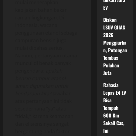
Dekati Aira
mulai menerapkan
EV
kebijakan bahan bakar
ramah lingkungan. Di
Diskon
Indonesia, wacana
LSUV GIIAS
penggunaan etanol sebagai
2026
campuran bensin juga
Menggiurka
mulai dibahas serius.
n, Potongan
Namun, pertanyaan utama
Tembus
muncul di benak banyak
Puluhan
pengendara:
apakah
Juta
bensin campur etanol
Rahasia
aman digunakan untuk
Lepas E4 EV
kendaraan kita?
Jawaban
Bisa
atas pertanyaan ini tidak
Tempuh
sesederhana “ya” atau
600 Km
“tidak,” karena keamanan
Sekali Cas,
dan efisiensinya sangat
Ini
bergantung pada faktor