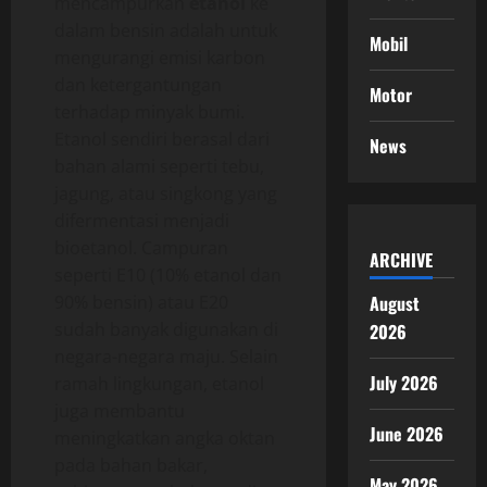
mencampurkan
etanol
ke
dalam bensin adalah untuk
Mobil
mengurangi emisi karbon
dan ketergantungan
Motor
terhadap minyak bumi.
Etanol sendiri berasal dari
News
bahan alami seperti tebu,
jagung, atau singkong yang
difermentasi menjadi
bioetanol. Campuran
ARCHIVE
seperti E10 (10% etanol dan
90% bensin) atau E20
August
sudah banyak digunakan di
2026
negara-negara maju. Selain
July 2026
ramah lingkungan, etanol
juga membantu
June 2026
meningkatkan angka oktan
pada bahan bakar,
May 2026