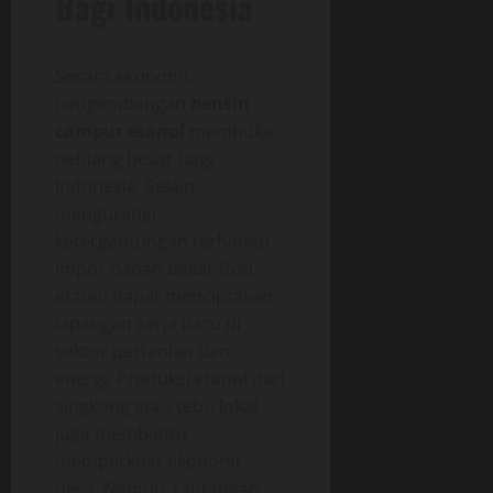
Bagi Indonesia
Secara ekonomi,
pengembangan
bensin
campur etanol
membuka
peluang besar bagi
Indonesia. Selain
mengurangi
ketergantungan terhadap
impor bahan bakar fosil,
etanol dapat menciptakan
lapangan kerja baru di
sektor pertanian dan
energi. Produksi etanol dari
singkong atau tebu lokal
juga membantu
memperkuat ekonomi
desa. Namun, tantangan