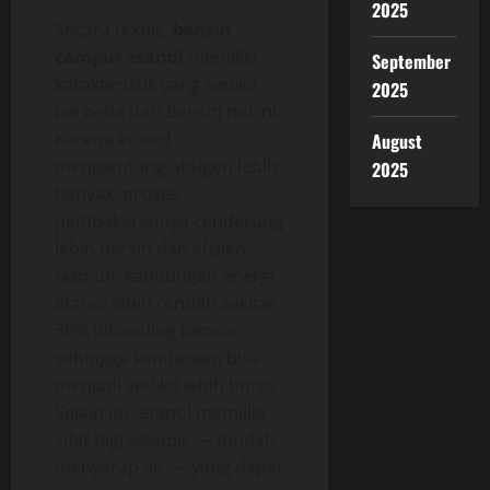
2025
Secara teknis,
bensin
campur etanol
memiliki
September
karakteristik yang sedikit
2025
berbeda dari bensin murni.
Karena etanol
August
mengandung oksigen lebih
2025
banyak, proses
pembakarannya cenderung
lebih bersih dan efisien.
Namun, kandungan energi
etanol lebih rendah sekitar
30% dibanding bensin,
sehingga kendaraan bisa
menjadi sedikit lebih boros.
Selain itu, etanol memiliki
sifat higroskopis — mudah
menyerap air — yang dapat