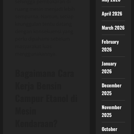
sehingga pembakaran di
ruang mesin menjadi lebih
April 2026
sempurna. Namun, setiap
keunggulan tentu datang
March 2026
dengan konsekuensi yang
perlu dipahami sebelum
February
masyarakat luas
2026
menggunakannya.
January
Bagaimana Cara
2026
Kerja Bensin
December
2025
Campur Etanol di
November
Mesin
2025
Kendaraan?
October