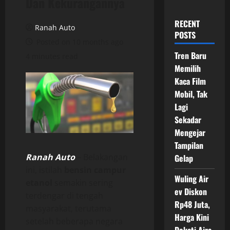
Dan Kekurangannya
RECENT
Ranah Auto
POSTS
Posted on 10 months ago
Tren Baru
4 minutes read
Memilih
Kaca Film
Mobil, Tak
Lagi
Sekadar
Mengejar
Tampilan
Ranah Auto
– Belakangan
Gelap
ini, istilah
bensin campur
Wuling Air
etanol
semakin sering
ev Diskon
terdengar di tengah
Rp48 Juta,
masyarakat, terutama
Harga Kini
setelah beberapa negara