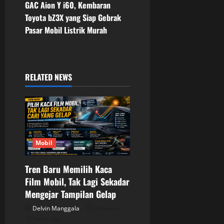
t
GAC Aion Y i60, Kembaran
Toyota bZ3X yang Siap Gebrak
n
Pasar Mobil Listrik Murah
a
v
RELATED NEWS
i
g
a
Mobil
t
Tren Baru Memilih Kaca
i
Film Mobil, Tak Lagi Sekadar
o
Mengejar Tampilan Gelap
Delvin Manggala
Posted on
n
16 hours ago