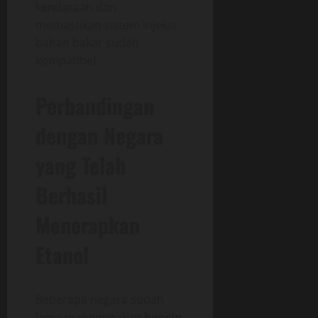
kendaraan dan
memastikan sistem injeksi
bahan bakar sudah
kompatibel.
Perbandingan
dengan Negara
yang Telah
Berhasil
Menerapkan
Etanol
Beberapa negara sudah
lama menggunakan
bensin