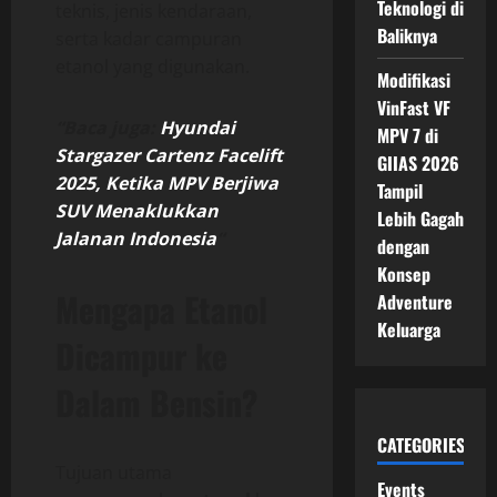
Teknologi di
teknis, jenis kendaraan,
Baliknya
serta kadar campuran
etanol yang digunakan.
Modifikasi
VinFast VF
“Baca juga:
Hyundai
MPV 7 di
Stargazer Cartenz Facelift
GIIAS 2026
2025, Ketika MPV Berjiwa
Tampil
SUV Menaklukkan
Lebih Gagah
Jalanan Indonesia
“
dengan
Konsep
Mengapa Etanol
Adventure
Keluarga
Dicampur ke
Dalam Bensin?
CATEGORIES
Tujuan utama
Events