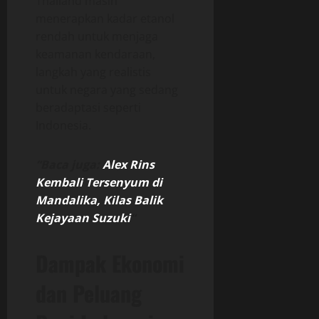
Thailand masih
menerapkan kadar etanol
rendah untuk menjaga
keamanan kendaraan,
langkah yang realistis
untuk negara yang sedang
beradaptasi seperti
Indonesia.
“Baca juga:
Alex Rins
Kembali Tersenyum di
Mandalika, Kilas Balik
Kejayaan Suzuki
“
Dampak Ekonomi
dan Peluang