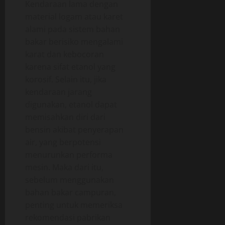
Kendaraan lama dengan
material logam atau karet
alami pada sistem bahan
bakar berisiko mengalami
karat dan kebocoran
karena sifat etanol yang
korosif. Selain itu, jika
kendaraan jarang
digunakan, etanol dapat
memisahkan diri dari
bensin akibat penyerapan
air, yang berpotensi
menurunkan performa
mesin. Maka dari itu,
sebelum menggunakan
bahan bakar campuran,
penting untuk memeriksa
rekomendasi pabrikan