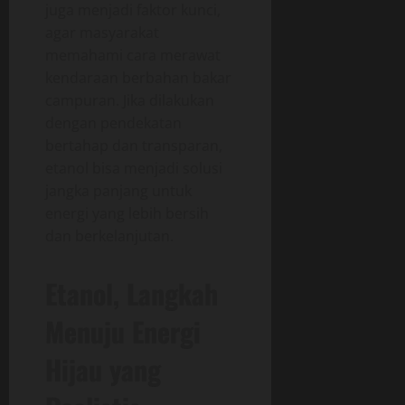
juga menjadi faktor kunci,
agar masyarakat
memahami cara merawat
kendaraan berbahan bakar
campuran. Jika dilakukan
dengan pendekatan
bertahap dan transparan,
etanol bisa menjadi solusi
jangka panjang untuk
energi yang lebih bersih
dan berkelanjutan.
Etanol, Langkah
Menuju Energi
Hijau yang