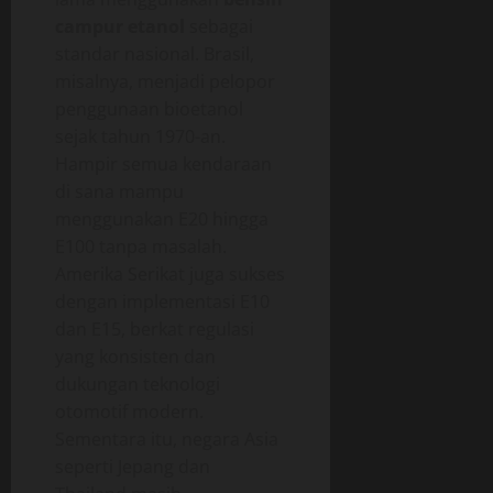
campur etanol
sebagai
standar nasional. Brasil,
misalnya, menjadi pelopor
penggunaan bioetanol
sejak tahun 1970-an.
Hampir semua kendaraan
di sana mampu
menggunakan E20 hingga
E100 tanpa masalah.
Amerika Serikat juga sukses
dengan implementasi E10
dan E15, berkat regulasi
yang konsisten dan
dukungan teknologi
otomotif modern.
Sementara itu, negara Asia
seperti Jepang dan