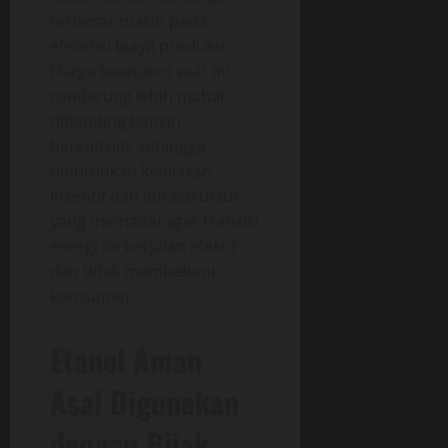
terbesar masih pada
efisiensi biaya produksi.
Harga bioetanol saat ini
cenderung lebih mahal
dibanding bensin
bersubsidi, sehingga
dibutuhkan kebijakan
insentif dan infrastruktur
yang memadai agar transisi
energi ini berjalan efektif
dan tidak membebani
konsumen.
Etanol Aman
Asal Digunakan
dengan Bijak