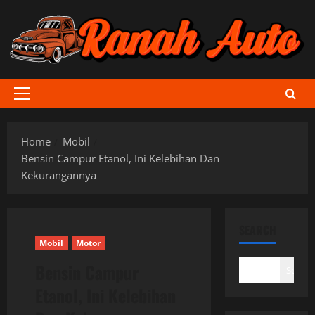
Skip
to
content
Primary
Menu
Home
Mobil
Bensin Campur Etanol, Ini Kelebihan Dan
Kekurangannya
SEARCH
Mobil
Motor
Bensin Campur
Search
Etanol, Ini Kelebihan