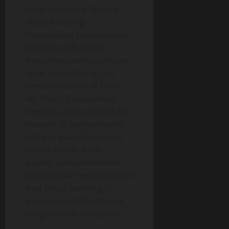
ini ke Indonesia. Mereka
disebut sedang
mempelajari potensi pasar
sekaligus kebutuhan
konsumen perkotaan yang
terus berkembang. Jika
benar meluncur di Tanah
Air, Chery Q berpotensi
menjadi salah satu pilihan
menarik di segmen mobil
listrik ringkas. Kombinasi
desain stylish, kabin
praktis, dan pendekatan
lifestyle bisa menjadi modal
kuat untuk bersaing di
pasar otomotif Indonesia
yang semakin kompetitif.