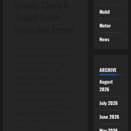
Desain Chery Q
Mobil
Tampil Lebih
Motor
Fresh dan Berani
News
Salah satu alasan Chery Q
cepat mencuri perhatian
adalah desainnya yang
ARCHIVE
terlihat lebih playful
dibanding mobil listrik lain
August
di kelasnya. Banyak
2026
kendaraan listrik selama ini
hadir dengan tampilan
July 2026
futuristis yang cenderung
kaku dan formal. Namun,
June 2026
Chery memilih pendekatan
berbeda dengan
May 2026