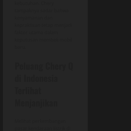
kebutuhan. Chery
tampaknya sadar bahwa
kenyamanan dan
kepraktisan tetap menjadi
faktor utama dalam
keputusan membeli mobil
baru.
Peluang Chery Q
di Indonesia
Terlihat
Menjanjikan
Melihat perkembangan
pasar kendaraan listrik di