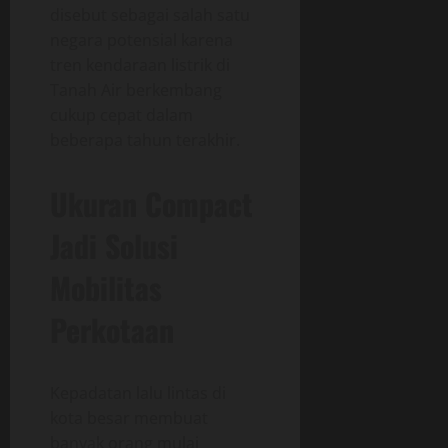
disebut sebagai salah satu
negara potensial karena
tren kendaraan listrik di
Tanah Air berkembang
cukup cepat dalam
beberapa tahun terakhir.
Ukuran Compact
Jadi Solusi
Mobilitas
Perkotaan
Kepadatan lalu lintas di
kota besar membuat
banyak orang mulai