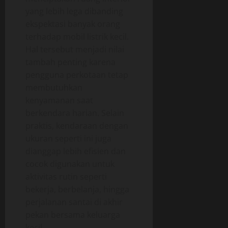
yang lebih lega dibanding
ekspektasi banyak orang
terhadap mobil listrik kecil.
Hal tersebut menjadi nilai
tambah penting karena
pengguna perkotaan tetap
membutuhkan
kenyamanan saat
berkendara harian. Selain
praktis, kendaraan dengan
ukuran seperti ini juga
dianggap lebih efisien dan
cocok digunakan untuk
aktivitas rutin seperti
bekerja, berbelanja, hingga
perjalanan santai di akhir
pekan bersama keluarga
kecil.