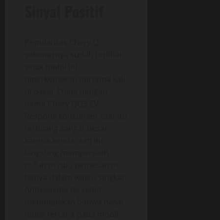
Sinyal Positif
Popularitas Chery Q
sebenarnya sudah terlihat
sejak mobil ini
diperkenalkan pertama kali
di pasar China dengan
nama Chery QQ3 EV.
Respons konsumen saat itu
terbilang sangat besar
karena kendaraan ini
langsung memperoleh
puluhan ribu pemesanan
hanya dalam waktu singkat.
Antusiasme tersebut
menunjukkan bahwa pasar
mulai tertarik pada mobil