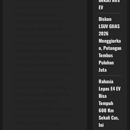
Dekati Aira
citra di mata masyarakat
EV
Indonesia. Jika dulu
Diskon
kendaraan listrik hanya
LSUV GIIAS
dianggap sebagai alat
2026
transportasi hemat energi,
Menggiurka
kini banyak konsumen
n, Potongan
melihatnya sebagai bagian
Tembus
dari gaya hidup modern.
Puluhan
Perubahan ini terlihat jelas
Juta
dari meningkatnya minat
terhadap mobil listrik
Rahasia
berukuran ringkas yang
Lepas E4 EV
praktis digunakan di kota
Bisa
besar. Selain mudah
Tempuh
dikendarai di jalan sempit,
600 Km
kendaraan seperti ini juga
Sekali Cas,
lebih nyaman dipakai
Ini