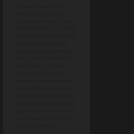
mempertimbangkan
kendaraan yang lebih
ringkas dan praktis. Dalam
kondisi seperti itu, Chery Q
hadir dengan dimensi yang
dianggap sangat cocok
untuk kebutuhan mobilitas
urban. Mobil ini memiliki
ukuran yang compact
sehingga lebih mudah
digunakan di area parkir
sempit maupun jalanan
padat. Meski begitu, Chery
tetap merancang kabinnya
agar terasa nyaman untuk
penumpang. Wheelbase
panjang membantu
menciptakan ruang interior