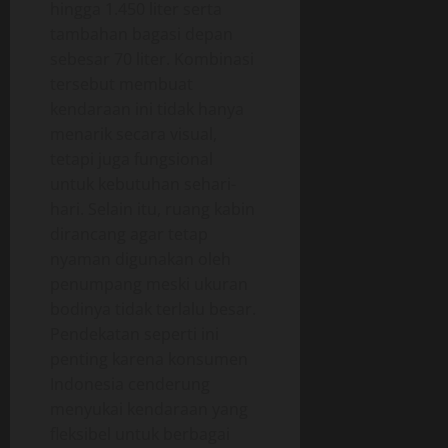
hingga 1.450 liter serta
tambahan bagasi depan
sebesar 70 liter. Kombinasi
tersebut membuat
kendaraan ini tidak hanya
menarik secara visual,
tetapi juga fungsional
untuk kebutuhan sehari-
hari. Selain itu, ruang kabin
dirancang agar tetap
nyaman digunakan oleh
penumpang meski ukuran
bodinya tidak terlalu besar.
Pendekatan seperti ini
penting karena konsumen
Indonesia cenderung
menyukai kendaraan yang
fleksibel untuk berbagai