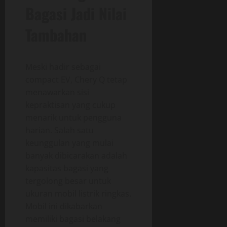
Bagasi Jadi Nilai
Tambahan
Meski hadir sebagai
compact EV, Chery Q tetap
menawarkan sisi
kepraktisan yang cukup
menarik untuk pengguna
harian. Salah satu
keunggulan yang mulai
banyak dibicarakan adalah
kapasitas bagasi yang
tergolong besar untuk
ukuran mobil listrik ringkas.
Mobil ini dikabarkan
memiliki bagasi belakang