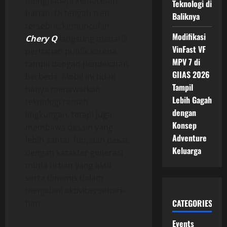
menghadapi kemacetan
Teknologi di
harian. Di tengah tren
Baliknya
tersebut, kemunculan
Modifikasi
Chery Q
langsung menarik
VinFast VF
perhatian publik karena
MPV 7 di
tampil dengan pendekatan
GIIAS 2026
berbeda. Mobil ini tidak
Tampil
hanya menawarkan
Lebih Gagah
teknologi ramah
dengan
lingkungan, tetapi juga
Konsep
membawa desain yang
Adventure
lebih santai, fun, dan dekat
Keluarga
dengan karakter generasi
muda urban yang aktif
serta dinamis dalam
menjalani aktivitas sehari-
CATEGORIES
hari.
Events