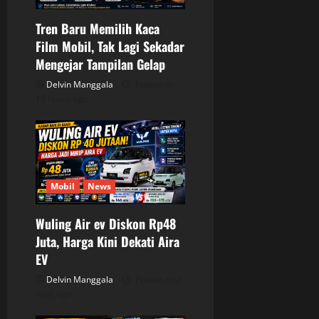
t
Tren Baru Memilih Kaca
i
Film Mobil, Tak Lagi Sekadar
o
Mengejar Tampilan Gelap
Delvin Manggala
Posted on
n
18 hours ago
Mobil
News
Wuling Air ev Diskon Rp48
Juta, Harga Kini Dekati Aira
EV
Delvin Manggala
Posted on 2
days ago