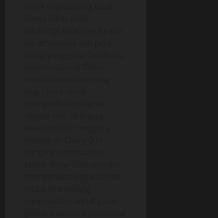
listrik ringkas yang tidak
hanya fokus pada
teknologi, tetapi juga pada
sisi emosional dan gaya
hidup pengguna. Selain itu,
keberhasilan di China
menjadi modal penting
bagi Chery untuk
memperluas pasar ke
negara lain, termasuk
kawasan Asia Tenggara.
Kehadiran Chery Q di
Bangkok International
Motor Show 2026 semakin
memperkuat sinyal bahwa
mobil ini memang
dipersiapkan untuk pasar
global. Indonesia pun mulai