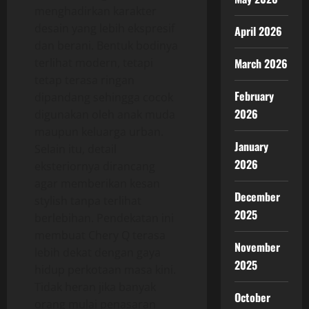
menghadirkan karakter
desain yang lebih ekspresif
April 2026
dan berani. Bentuk bodinya
terlihat modern, tetapi
March 2026
tetap terasa ringan
February
dipandang sehingga cocok
2026
digunakan oleh anak muda
maupun keluarga urban.
January
Selain itu, detail
2026
eksteriornya dirancang
agar memberikan kesan
December
stylish tanpa terlihat
2025
berlebihan. Pendekatan ini
membuat Chery Q terasa
November
lebih dekat dengan gaya
2025
hidup perkotaan masa kini.
Tidak heran jika banyak
October
orang mulai penasaran