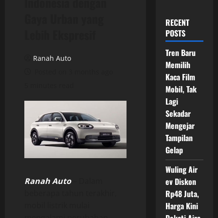
Indonesia dengan
Gaya Urban yang
RECENT
Lebih Ekspresif
POSTS
Tren Baru
Ranah Auto
Memilih
Posted on 3 months ago
Kaca Film
5 minutes read
Mobil, Tak
Lagi
Sekadar
Mengejar
Tampilan
Gelap
Wuling Air
Ranah Auto
– Dalam
ev Diskon
beberapa tahun terakhir,
Rp48 Juta,
mobil listrik mulai
Harga Kini
mengalami perubahan