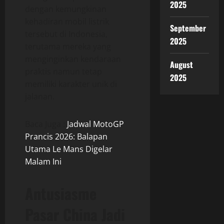
2025
dengan kemungkinan
kehadiran mobil listrik
September
tersebut di Indonesia,
2025
terutama mereka yang
menginginkan kendaraan
August
praktis namun tetap
2025
memiliki karakter unik di
jalanan.
Baca Juga :
Jadwal MotoGP
Prancis 2026: Balapan
Utama Le Mans Digelar
Malam Ini
Antusiasme
Pasar China Jadi