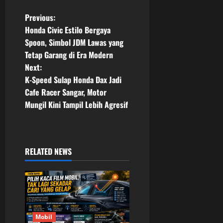
P
Previous:
Honda Civic Estilo Bergaya
o
Spoon, Simbol JDM Lawas yang
Tetap Garang di Era Modern
s
Next:
t
K-Speed Sulap Honda Dax Jadi
Cafe Racer Sangar, Motor
n
Mungil Kini Tampil Lebih Agresif
a
v
RELATED NEWS
i
g
a
Mobil