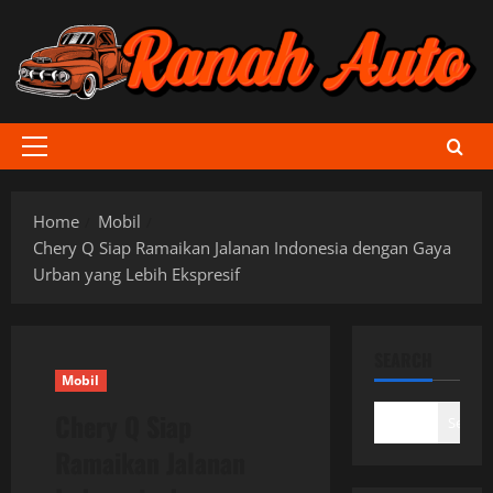
Skip
to
content
Primary
Menu
Home
Mobil
Chery Q Siap Ramaikan Jalanan Indonesia dengan Gaya
Urban yang Lebih Ekspresif
SEARCH
Mobil
Chery Q Siap
Search
Ramaikan Jalanan