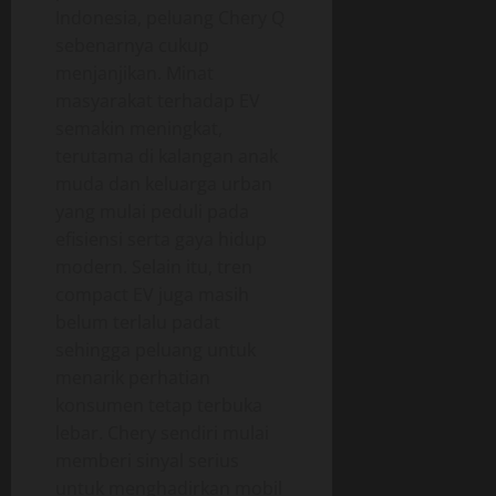
Indonesia, peluang Chery Q
sebenarnya cukup
menjanjikan. Minat
masyarakat terhadap EV
semakin meningkat,
terutama di kalangan anak
muda dan keluarga urban
yang mulai peduli pada
efisiensi serta gaya hidup
modern. Selain itu, tren
compact EV juga masih
belum terlalu padat
sehingga peluang untuk
menarik perhatian
konsumen tetap terbuka
lebar. Chery sendiri mulai
memberi sinyal serius
untuk menghadirkan mobil