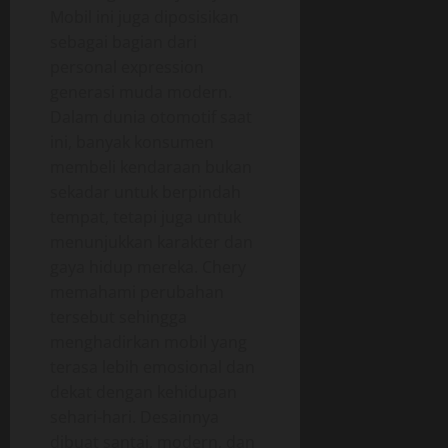
Mobil ini juga diposisikan
sebagai bagian dari
personal expression
generasi muda modern.
Dalam dunia otomotif saat
ini, banyak konsumen
membeli kendaraan bukan
sekadar untuk berpindah
tempat, tetapi juga untuk
menunjukkan karakter dan
gaya hidup mereka. Chery
memahami perubahan
tersebut sehingga
menghadirkan mobil yang
terasa lebih emosional dan
dekat dengan kehidupan
sehari-hari. Desainnya
dibuat santai, modern, dan