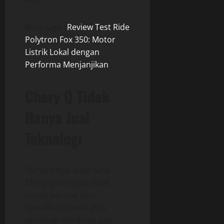
Baca Juga :
Review Test Ride
Polytron Fox 350: Motor
Listrik Lokal dengan
Performa Menjanjikan
Chery Q Tidak
Hanya Jual
Teknologi
Menariknya, daya tarik
Chery Q ternyata tidak
hanya berasal dari
spesifikasi teknis atau
teknologi listriknya saja.