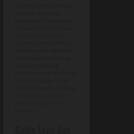
mudah diterima berbagai
kalangan. Selain itu,
pendekatan lifestyle yang
dibawa Chery Q membuat
mobil ini terasa cocok
digunakan untuk berbagai
aktivitas urban. Mulai dari
commuting harian hingga
sekadar nongkrong
bersama teman, kendaraan
ini dirancang agar tetap
relevan dengan gaya hidup
masyarakat perkotaan
yang serba cepat dan
dinamis.
Kabin Lega dan