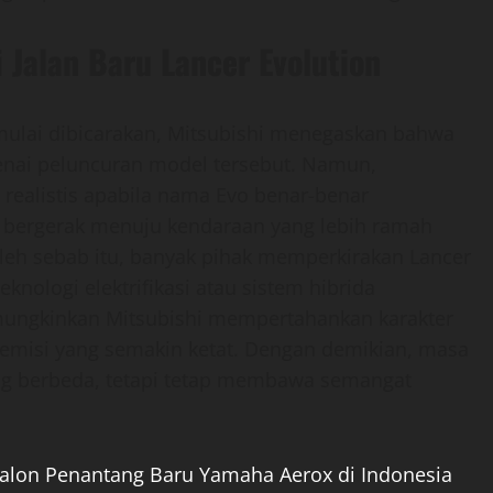
i Jalan Baru Lancer Evolution
mulai dibicarakan, Mitsubishi menegaskan bahwa
enai peluncuran model tersebut. Namun,
ng realistis apabila nama Evo benar-benar
ni bergerak menuju kendaraan yang lebih ramah
eh sebab itu, banyak pihak memperkirakan Lancer
nologi elektrifikasi atau sistem hibrida
mungkinkan Mitsubishi mempertahankan karakter
 emisi yang semakin ketat. Dengan demikian, masa
ng berbeda, tetapi tetap membawa semangat
alon Penantang Baru Yamaha Aerox di Indonesia