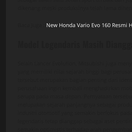
dikenang meski produksinya telah lama dihen
Baca Juga :
New Honda Vario Evo 160 Resmi H
Model Legendaris Masih Diangg
Selain Lancer Evolution, Mitsubishi juga me
yang memiliki nilai sejarah tinggi bagi perus
tersebut merupakan bagian penting dari ident
perusahaan ingin kembali menghadirkan mo
serupa pada masa depan. Pernyataan tersebu
melupakan sejarah panjangnya sebagai produ
industri otomotif yang semakin berfokus pada 
legendaris tetap dianggap sebagai aset pent
semakin optimistis terhadap arah pengemban