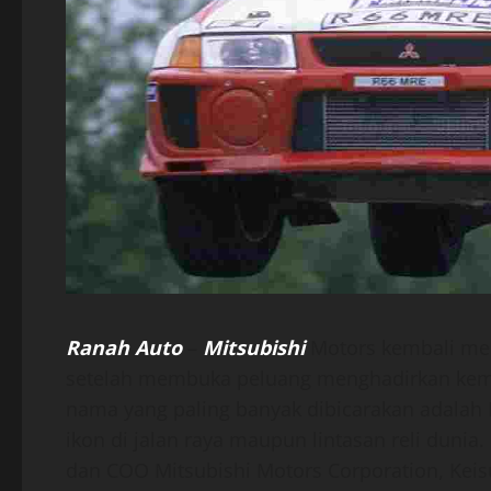
Ranah Auto
–
Mitsubishi
Motors kembali me
setelah membuka peluang menghadirkan kemba
nama yang paling banyak dibicarakan adalah 
ikon di jalan raya maupun lintasan reli dunia
dan COO Mitsubishi Motors Corporation, Kei