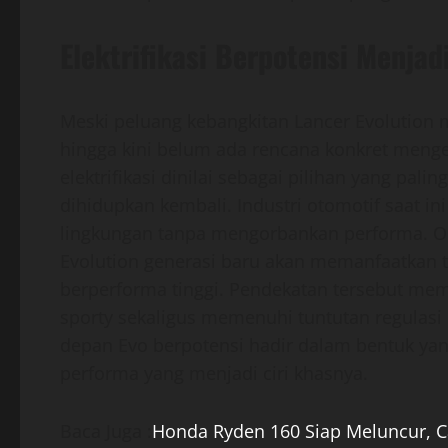
Elektrifikasi Berpotensi Menjad
Meski peluang kebangkitan Lancer Evolution 
hingga kini belum ada rencana konkret meng
elektrifikasi dinilai sebagai pilihan yang pali
dihidupkan kembali. Industri otomotif saat i
lingkungan tanpa mengorbankan performa. Ol
Evolution generasi baru akan memanfaatkan tek
berperforma tinggi. Pendekatan tersebut me
sporty sekaligus memenuhi tuntutan regulasi
depan Evo berpotensi hadir dalam bentuk ya
performa yang menjadi ciri khasnya.
Baca Juga :
Honda Ryden 160 Siap Meluncur, C