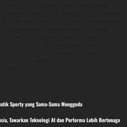
si Ralliart menjadi salah satu sinyal bahwa
erhadap dunia performa. Saat ini, Ralliart memang
, pikap, dan reli lintas alam. Namun, keberadaan
knologi yang dapat diterapkan pada kendaraan
a merek, Ralliart juga menjadi jembatan antara
i otomotif modern. Banyak penggemar berharap
rnya kembali model-model legendaris seperti Lancer
pastian resmi, harapan tersebut kembali
if yang selama bertahun-tahun menantikan
Skutik Sporty yang Sama-Sama Menggoda
sia, Tawarkan Teknologi AI dan Performa Lebih Bertenaga