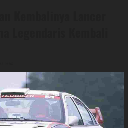
pan Kembalinya Lancer
ma Legendaris Kembali
es read