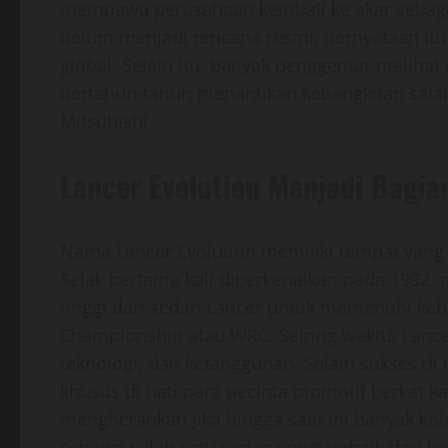
membawa perusahaan kembali ke akar sebagai
belum menjadi rencana resmi, pernyataan itu
global. Selain itu, banyak penggemar melihat 
bertahun-tahun menantikan kebangkitan salah 
Mitsubishi.
Lancer Evolution Menjadi Bagia
Nama Lancer Evolution memiliki tempat yang 
Sejak pertama kali diperkenalkan pada 1992, 
tinggi dari sedan Lancer untuk memenuhi ke
Championship atau WRC. Seiring waktu, Lanc
teknologi, dan ketangguhan. Selain sukses di 
khusus di hati para pecinta otomotif berkat k
mengherankan jika hingga saat ini banyak k
sebagai salah satu sedan sport terbaik dari