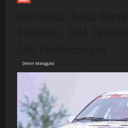
Mobil
Mitsubishi Buka Hara
Evolution, DNA Perfor
Jadi Perbincangan
Delvin Manggala
Posted on 1 month ago
4 minut