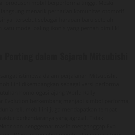
 produsen mobil berperforma tinggi. Meski
 langsung menarik perhatian komunitas otomotif
sinyal tersebut sebagai harapan baru setelah
satu model paling ikonis yang pernah dimiliki
n Penting dalam Sejarah Mitsubishi
sangat istimewa dalam perjalanan Mitsubishi.
mobil ini dikembangkan sebagai versi performa
butuhan homologasi ajang World Rally
er Evolution berkembang menjadi simbol performa,
dunia reli, mobil ini juga mendapatkan tempat
arakter berkendaranya yang agresif. Tidak
olektor dan penggemar masih menganggap Evo
 Jepang. Warisan tersebut membuat namanya terus