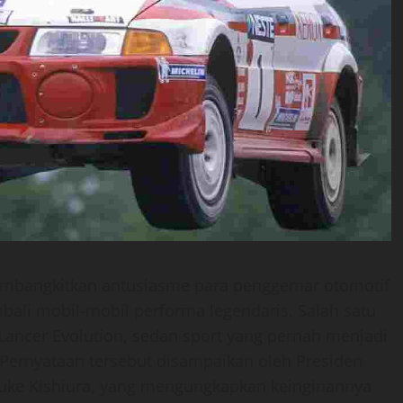
mbangkitkan antusiasme para penggemar otomotif
li mobil-mobil performa legendaris. Salah satu
Lancer Evolution, sedan sport yang pernah menjadi
. Pernyataan tersebut disampaikan oleh Presiden
suke Kishiura, yang mengungkapkan keinginannya