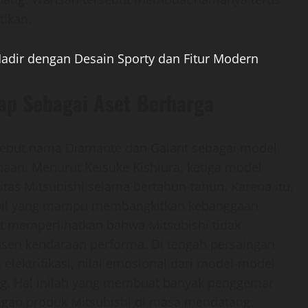
tikan.
adir dengan Desain Sporty dan Fitur Modern
ap Sebagai Aset Berharga
nyebut nama Diamante dan Galant sebagai model
ahaan. Menurut Keisuke Kishiura, ketiga model
itas Mitsubishi selama bertahun-tahun. Karena itu,
bil yang mampu membangkitkan kebanggaan
t memperlihatkan bahwa Mitsubishi tidak
sen kendaraan performa. Di tengah persaingan
elektrifikasi, nilai emosional dari model-model
ing. Hal inilah yang membuat banyak penggemar
gan produk Mitsubishi di masa mendatang.