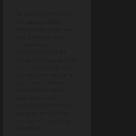
Oli mesin diesel modern
mengandung
aditif
detergen dan dispersan
yang dirancang untuk
membersihkan sisa
pembakaran. Aditif ini
bertugas menjaga partikel
karbon tetap terdispersi
agar tidak mengendap di
bagian mesin. Karena
itulah, ketika oli baru
digunakan, ia akan
langsung “membersihkan”
sisa jelaga dari oli lama,
sehingga warnanya cepat
menghitam.