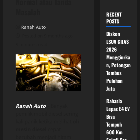
Normal atau Tanda
Masalah
RECENT
POSTS
Ranah Auto
Diskon
Posted on 9 months ago
LSUV GIIAS
5 minutes read
2026
Menggiurka
n, Potongan
Tembus
Puluhan
Juta
Rahasia
Ranah Auto
– Banyak
Lepas E4 EV
pemilik mobil diesel sering
Bisa
kali panik ketika melihat
oli
Tempuh
mesin diesel
cepat
600 Km
berubah menjadi hitam