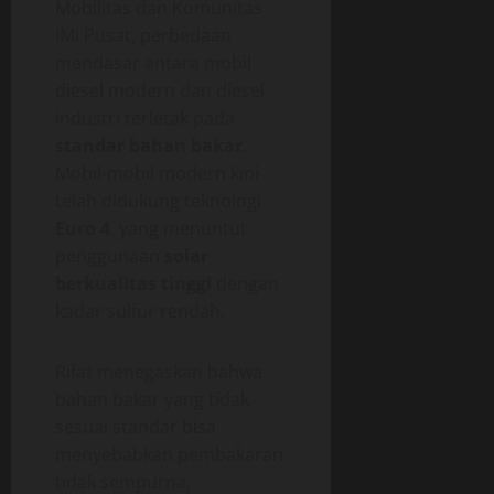
Mobilitas dan Komunitas
IMI Pusat, perbedaan
mendasar antara mobil
diesel modern dan diesel
industri terletak pada
standar bahan bakar
.
Mobil-mobil modern kini
telah didukung teknologi
Euro 4
, yang menuntut
penggunaan
solar
berkualitas tinggi
dengan
kadar sulfur rendah.
Rifat menegaskan bahwa
bahan bakar yang tidak
sesuai standar bisa
menyebabkan pembakaran
tidak sempurna,