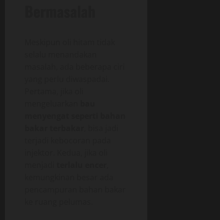
Bermasalah
Meskipun oli hitam tidak
selalu menandakan
masalah, ada beberapa ciri
yang perlu diwaspadai.
Pertama, jika oli
mengeluarkan
bau
menyengat seperti bahan
bakar terbakar
, bisa jadi
terjadi kebocoran pada
injektor. Kedua, jika oli
menjadi
terlalu encer
,
kemungkinan besar ada
pencampuran bahan bakar
ke ruang pelumas.