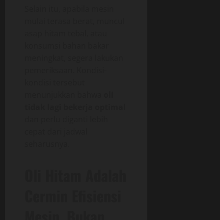
Selain itu, apabila mesin
mulai terasa berat, muncul
asap hitam tebal, atau
konsumsi bahan bakar
meningkat, segera lakukan
pemeriksaan. Kondisi-
kondisi tersebut
menunjukkan bahwa
oli
tidak lagi bekerja optimal
dan perlu diganti lebih
cepat dari jadwal
seharusnya.
Oli Hitam Adalah
Cermin Efisiensi
Mesin, Bukan