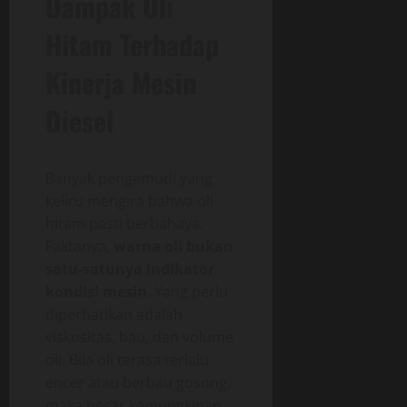
Dampak Oli
Hitam Terhadap
Kinerja Mesin
Diesel
Banyak pengemudi yang
keliru mengira bahwa oli
hitam pasti berbahaya.
Faktanya,
warna oli bukan
satu-satunya indikator
kondisi mesin
. Yang perlu
diperhatikan adalah
viskositas, bau, dan volume
oli. Bila oli terasa terlalu
encer atau berbau gosong,
maka besar kemungkinan