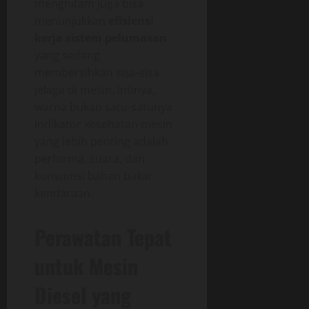
menghitam juga bisa
menunjukkan
efisiensi
kerja sistem pelumasan
yang sedang
membersihkan sisa-sisa
jelaga di mesin. Intinya,
warna bukan satu-satunya
indikator kesehatan mesin
yang lebih penting adalah
performa, suara, dan
konsumsi bahan bakar
kendaraan.
Perawatan Tepat
untuk Mesin
Diesel yang