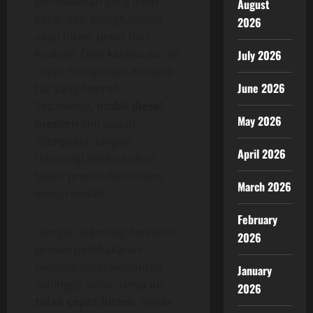
pembakaran yang lebih
August
kasar dan menghasilkan
2026
asap hitam pekat dari
knalpot. Oleh karena itu, oli
July 2026
cepat menghitam menjadi
June 2026
hal yang lumrah.
Sebaliknya,
mobil diesel
May 2026
modern
kini sudah
dilengkapi dengan
April 2026
teknologi injeksi bahan
bakar presisi dan sistem
March 2026
emisi rendah.
February
Dengan teknologi tersebut,
2026
proses pembakaran
menjadi lebih sempurna
January
sehingga seharusnya
oli
2026
tidak cepat hitam
. Ketika