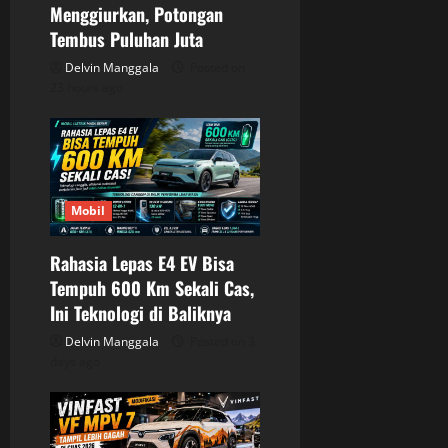
o
Menggiurkan, Potongan
Tembus Puluhan Juta
n
Delvin Manggala
Posted on
23 hours ago
Mobil
Rahasia Lepas E4 EV Bisa
Tempuh 600 Km Sekali Cas,
Ini Teknologi di Baliknya
Delvin Manggala
Posted on 3
days ago