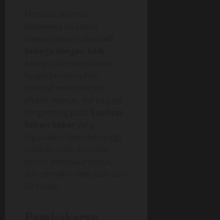
Menurut Brahma,
fenomena ini justru
menunjukkan bahwa
oli
bekerja dengan baik
.
Artinya, oli menjalankan
fungsi pembersihan
internal mesin secara
efektif. Namun, hal ini juga
bergantung pada
kualitas
bahan bakar
yang
digunakan. Semakin tinggi
kualitas solar, semakin
bersih pembakarannya,
dan semakin awet pula usia
oli mesin.
Pembakaran