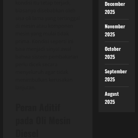
kondisi itu tetap terjadi,
December
biasanya disebabkan oleh
2025
sisa oli lama yang tertinggal
di mesin atau komponen
November
mesin yang mulai tidak
2025
prima. Kondisi seperti ini
October
bisa menjadi sinyal awal
2025
bahwa sistem pembakaran
perlu dicek secara
September
menyeluruh agar tidak
2025
menimbulkan kerusakan
lanjutan.
August
2025
Peran Aditif
pada Oli Mesin
Diesel