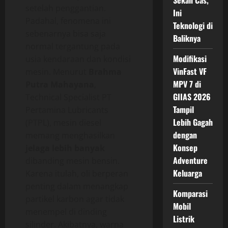
Sekali Cas,
setelah penggantian.
Ini
Padahal, fenomena ini
Teknologi di
sebenarnya bisa saja
Baliknya
normal tergantung pada
Modifikasi
usia kendaraan dan kondisi
VinFast VF
mesin. Menurut
Brahma
MPV 7 di
Putra Mahayana
,
GIIAS 2026
Technical Specialist PT
Tampil
Pertamina Lubricants
Lebih Gagah
(PTPL), mesin diesel
dengan
memang menghasilkan
Konsep
jelaga lebih banyak
Adventure
dibanding mesin bensin.
Keluarga
Karena itulah, oli berperan
penting dalam menangkap
Komparasi
partikel karbon agar tidak
Mobil
menempel di dinding
Listrik
silinder. Akibatnya, warna