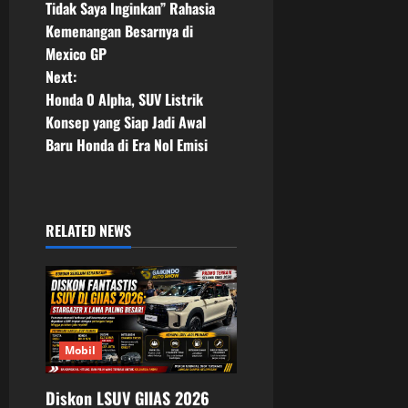
o
Tidak Saya Inginkan” Rahasia
Kemenangan Besarnya di
s
Mexico GP
t
Next:
Honda 0 Alpha, SUV Listrik
n
Konsep yang Siap Jadi Awal
Baru Honda di Era Nol Emisi
a
v
i
RELATED NEWS
g
a
t
Mobil
i
Diskon LSUV GIIAS 2026