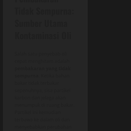
Tidak Sempurna:
Sumber Utama
Kontaminasi Oli
Salah satu penyebab oli
cepat menghitam adalah
pembakaran yang tidak
sempurna
. Ketika bahan
bakar tidak terbakar
sepenuhnya, sisa partikel
karbon dan jelaga akan
menumpuk di ruang bakar.
Partikel ini kemudian
terbawa ke dalam oli dan
menyebabkan perubahan