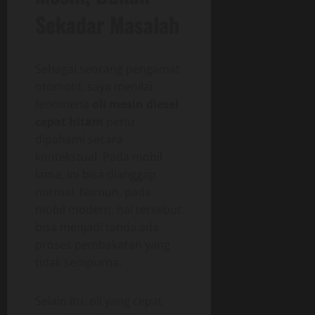
Sekadar Masalah
Sebagai seorang pengamat
otomotif, saya menilai
fenomena
oli mesin diesel
cepat hitam
perlu
dipahami secara
kontekstual. Pada mobil
lama, ini bisa dianggap
normal. Namun, pada
mobil modern, hal tersebut
bisa menjadi tanda ada
proses pembakaran yang
tidak sempurna.
Selain itu, oli yang cepat