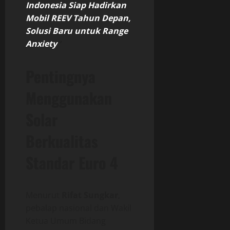
Indonesia Siap Hadirkan
Mobil REEV Tahun Depan,
Solusi Baru untuk Range
Anxiety
“
Pentingnya
Menggunakan
Solar
Berkualitas
Standar Euro 4
Menurut
Rifat Sungkar
,
pebalap nasional dan Wakil
Ketua Umum Bidang