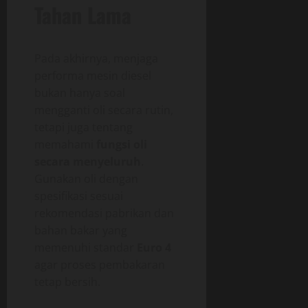
Tahan Lama
Pada akhirnya, menjaga
performa mesin diesel
bukan hanya soal
mengganti oli secara rutin,
tetapi juga tentang
memahami
fungsi oli
secara menyeluruh
.
Gunakan oli dengan
spesifikasi sesuai
rekomendasi pabrikan dan
bahan bakar yang
memenuhi standar
Euro 4
agar proses pembakaran
tetap bersih.