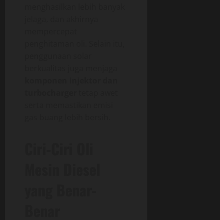
menghasilkan lebih banyak
jelaga, dan akhirnya
mempercepat
penghitaman oli. Selain itu,
penggunaan solar
berkualitas juga menjaga
komponen injektor dan
turbocharger
tetap awet
serta memastikan emisi
gas buang lebih bersih.
Ciri-Ciri Oli
Mesin Diesel
yang Benar-
Benar