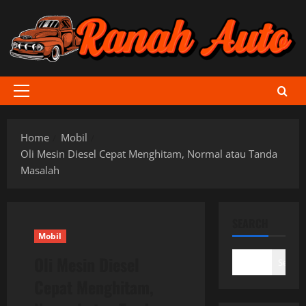
Skip
to
content
Primary
Menu
Home
Mobil
Oli Mesin Diesel Cepat Menghitam, Normal atau Tanda
Masalah
SEARCH
Mobil
Oli Mesin Diesel
Search
Cepat Menghitam,