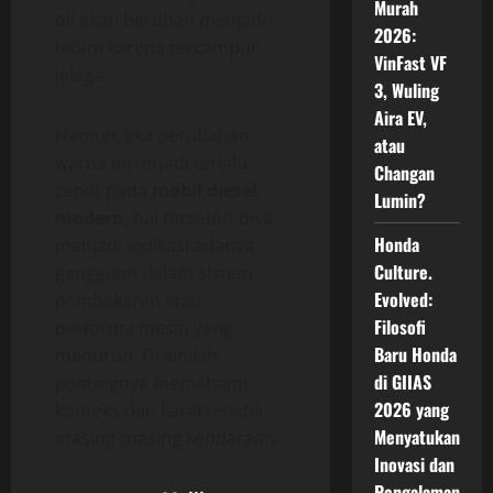
Murah
oli akan berubah menjadi
2026:
hitam karena tercampur
VinFast VF
jelaga.
3, Wuling
Aira EV,
Namun, jika perubahan
atau
warna ini terjadi terlalu
Changan
cepat pada
mobil diesel
Lumin?
modern
, hal tersebut bisa
Honda
menjadi indikasi adanya
Culture.
gangguan dalam sistem
Evolved:
pembakaran atau
Filosofi
performa mesin yang
Baru Honda
menurun. Di sinilah
di GIIAS
pentingnya memahami
2026 yang
konteks dan karakteristik
Menyatukan
masing-masing kendaraan.
Inovasi dan
Pengalaman