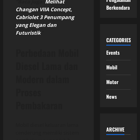
“Baca juga:
Melihat
Berkendara
Changan VIIA Concept,
Cabriolet 3 Penumpang
yang Elegan dan
Futuristik
“
CATEGORIES
Perbedaan Mobil
Events
Diesel Lama dan
Mobil
Modern dalam
Motor
Proses
News
Pembakaran
Mobil diesel keluaran lama
ARCHIVE
cenderung memiliki sistem