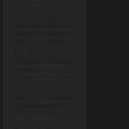
warna lebih cepat.
Kondisi seperti ini biasanya
dipicu oleh kualitas bahan
bakar rendah, penyetelan
injektor yang tidak optimal,
atau filter udara yang
kotor. Jika dibiarkan, sisa
pembakaran tersebut bisa
mempercepat ausnya
komponen mesin. Karena
itu, pengemudi disarankan
rutin melakukan perawatan
berkala agar sistem injeksi
dan ruang bakar selalu
dalam kondisi ideal.