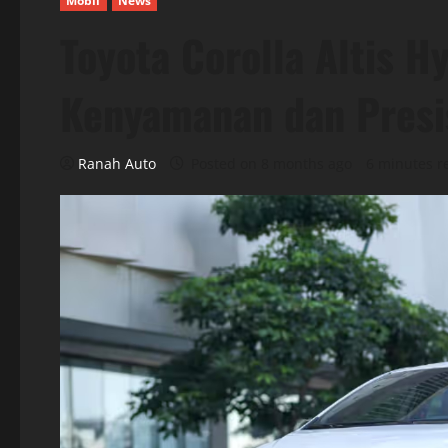
Mobil
News
Toyota Corolla Altis H
Kenyamanan dan Presi
Ranah Auto
Posted on 8 months ago
6 minutes r