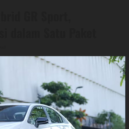
ybrid GR Sport,
si dalam Satu Paket
ead