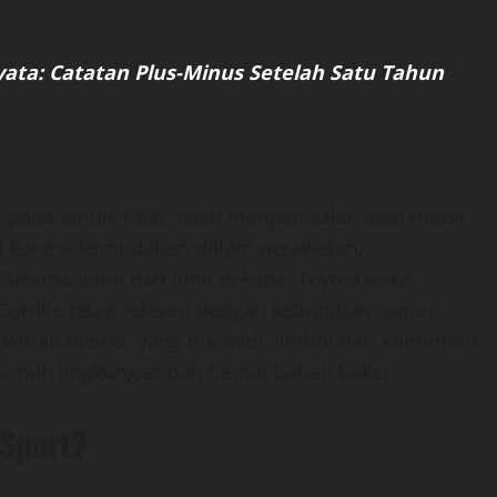
ata: Catatan Plus-Minus Setelah Satu Tahun
“
n pada tahun 1966, telah menjadi salah satu mobil
enal karena kemudahan dalam perawatan,
elama lebih dari lima dekade, Toyota terus
orolla tetap relevan dengan kebutuhan zaman.
 varian hybrid, yang menjadi simbol dari komitmen
ramah lingkungan dan hemat bahan bakar.
 Sport?