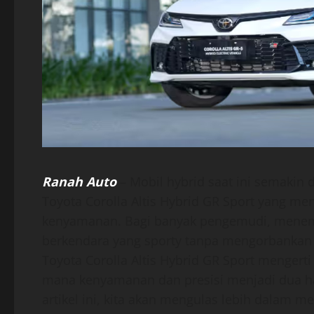
Ranah Auto
– Mobil hybrid saat ini semakin 
Toyota Corolla Altis Hybrid GR Sport yang m
kenyamanan. Bagi banyak pengemudi, menem
berkendara yang sporty tanpa mengorbankan
Toyota Corolla Altis Hybrid GR Sport menger
mana kenyamanan dan presisi menjadi dua ha
artikel ini, kita akan mengulas lebih dalam m