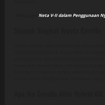
dimilikinya.
“Baca juga:
Neta V-II dalam Penggunaan Ny
Sejarah Singkat Toyota Corolla
Toyota Corolla, sejak pertama kali diluncurka
yang paling populer di dunia. Mobil ini dik
keandalannya, dan tentunya kenyamanannya. S
melakukan inovasi untuk memastikan bahwa C
Salah satu terobosan terbaru adalah hadirnya
Toyota untuk menghadirkan kendaraan yang 
Apa Itu Corolla Altis Hybrid GR