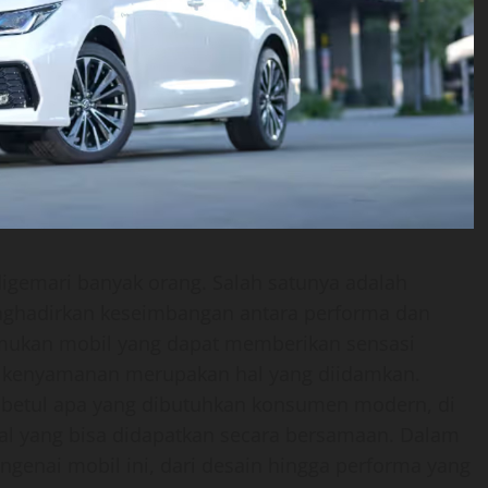
digemari banyak orang. Salah satunya adalah
enghadirkan keseimbangan antara performa dan
ukan mobil yang dapat memberikan sensasi
 kenyamanan merupakan hal yang diidamkan.
ti betul apa yang dibutuhkan konsumen modern, di
l yang bisa didapatkan secara bersamaan. Dalam
engenai mobil ini, dari desain hingga performa yang