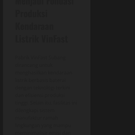
Menjadi Fondasi
Produksi
Kendaraan
Listrik VinFast
Pabrik VinFast Subang
dirancang untuk
menghasilkan kendaraan
listrik berbasis baterai
dengan teknologi terkini
dan efisiensi produksi
tinggi. Selain itu, fasilitas ini
dilengkapi sistem
manufaktur ramah
lingkungan yang mampu
meminimalisir emisi dan