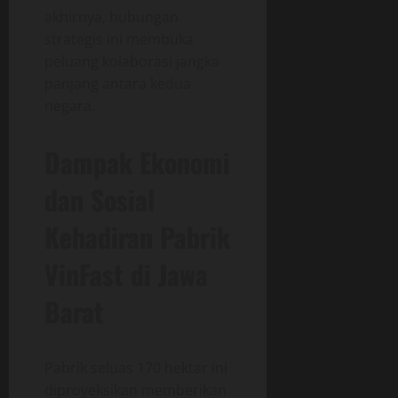
akhirnya, hubungan
strategis ini membuka
peluang kolaborasi jangka
panjang antara kedua
negara.
Dampak Ekonomi
dan Sosial
Kehadiran Pabrik
VinFast di Jawa
Barat
Pabrik seluas 170 hektar ini
diproyeksikan memberikan