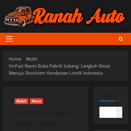
Skip
to
content
Primary
Menu
Home
Mobil
VinFast Resmi Buka Pabrik Subang: Langkah Besar
Menuju Ekosistem Kendaraan Listrik Indonesia
SEARCH
Mobil
News
VinFast Resmi Buka
Search
Pabrik Subang: