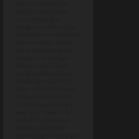
global ini menegaskan
komitmen perusahaan
untuk membangun
jaringan manufaktur yang
kompetitif dan terdistribusi
secara strategis. Dengan
empat fasilitas yang kini
beroperasi di berbagai
belahan dunia, VinFast
mengukuhkan posisinya
sebagai pemain penting
dalam industri kendaraan
listrik global. Oleh sebab
itu, keberadaan pabrik di
Jawa Barat menjadi nilai
tambah bagi Indonesia
sebagai pusat inovasi
otomotif regional sekaligus