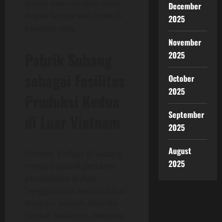
dalam menciptakan masa
December
depan kendaraan listrik di
2025
kawasan Asia.
November
Pabrik Subang
2025
sebagai Fasilitas
October
2025
Produksi Kedua
September
di Luar Vietnam
2025
August
Fasilitas VinFast di Subang
2025
menjadi pabrik pertama
perusahaan di Asia
Tenggara dan kedua di luar
Vietnam setelah Amerika
Serikat. Selain itu, ekspansi