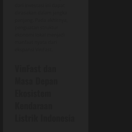
dari investasi ini dapat
dirasakan dalam jangka
panjang. Pada akhirnya,
penguatan struktur
ekonomi lokal menjadi
manfaat nyata dari
ekspansi VinFast.
VinFast dan
Masa Depan
Ekosistem
Kendaraan
Listrik Indonesia