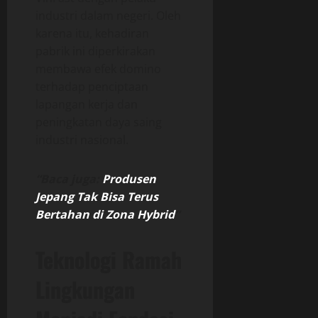
industri dalam negeri. Oleh
karena itu, kehadiran
pabrik ini diperkirakan
membawa efek domino
terhadap penciptaan
lapangan kerja dan
peningkatan daya saing
industri nasional.
“Baca juga:
Produsen
Jepang Tak Bisa Terus
Bertahan di Zona Hybrid
“
Teknologi Ramah
Lingkungan