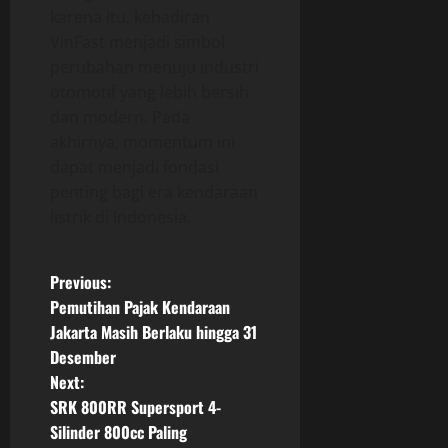
karena itu, kehadiran
VinFast menjadi simbol
perubahan menuju industri
otomotif yang lebih bersih
dan modern. Pada
akhirnya, momentum ini
dapat menjadi fondasi
penting bagi era kendaraan
listrik di Indonesia.
P
Previous:
Pemutihan Pajak Kendaraan
o
Jakarta Masih Berlaku hingga 31
Desember
s
Next:
t
SRK 800RR Supersport 4-
Silinder 800cc Paling