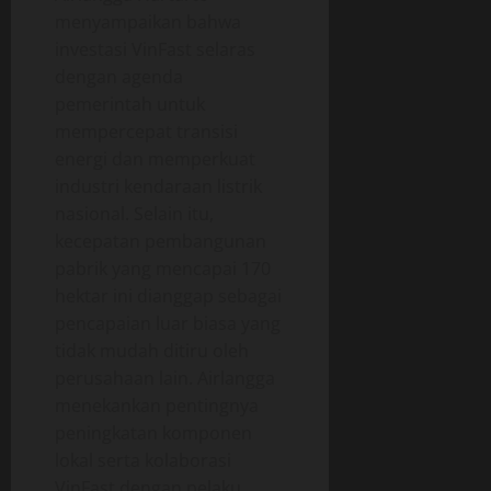
menyampaikan bahwa
investasi VinFast selaras
dengan agenda
pemerintah untuk
mempercepat transisi
energi dan memperkuat
industri kendaraan listrik
nasional. Selain itu,
kecepatan pembangunan
pabrik yang mencapai 170
hektar ini dianggap sebagai
pencapaian luar biasa yang
tidak mudah ditiru oleh
perusahaan lain. Airlangga
menekankan pentingnya
peningkatan komponen
lokal serta kolaborasi
VinFast dengan pelaku