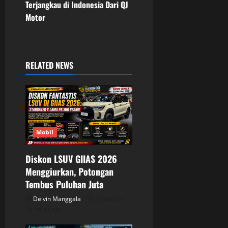
n
Terjangkau di Indonesia Dari QJ
Motor
a
v
i
RELATED NEWS
g
a
t
Mobil
i
Diskon LSUV GIIAS 2026
o
Menggiurkan, Potongan
Tembus Puluhan Juta
n
Delvin Manggala
Posted on
15 hours ago