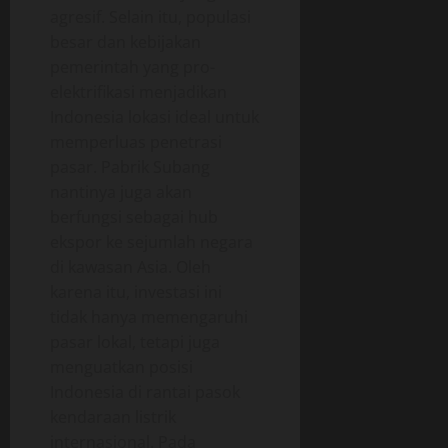
agresif. Selain itu, populasi
besar dan kebijakan
pemerintah yang pro-
elektrifikasi menjadikan
Indonesia lokasi ideal untuk
memperluas penetrasi
pasar. Pabrik Subang
nantinya juga akan
berfungsi sebagai hub
ekspor ke sejumlah negara
di kawasan Asia. Oleh
karena itu, investasi ini
tidak hanya memengaruhi
pasar lokal, tetapi juga
menguatkan posisi
Indonesia di rantai pasok
kendaraan listrik
internasional. Pada