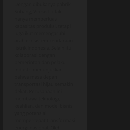
Dengan dibukanya pabrik
Subang, VinFast tidak
hanya memperluas
kapasitas produksi, tetapi
juga ikut memengaruhi
arah ekosistem kendaraan
listrik Indonesia. Selain itu,
kolaborasi dengan
pemerintah dan pelaku
industri menunjukkan
bahwa masa depan
transportasi hijau semakin
dekat. Perusahaan ini
membawa teknologi,
keahlian, dan model bisnis
yang potensial
mempercepat transformasi
energi nasional. Oleh