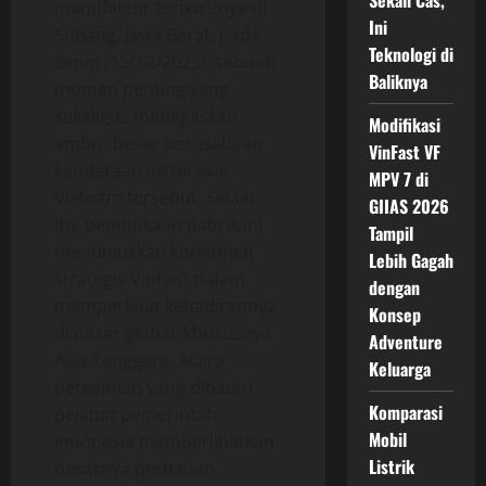
Sekali Cas,
manufaktur terbarunya di
Ini
Subang, Jawa Barat, pada
Teknologi di
Senin (15/12/2025), sebuah
Baliknya
momen penting yang
sekaligus menegaskan
Modifikasi
ambisi besar perusahaan
VinFast VF
kendaraan listrik asal
MPV 7 di
Vietnam tersebut. Selain
GIIAS 2026
itu, pembukaan pabrik ini
Tampil
menunjukkan komitmen
Lebih Gagah
strategis VinFast dalam
dengan
memperkuat kehadirannya
Konsep
di pasar global, khususnya
Adventure
Asia Tenggara. Acara
Keluarga
peresmian yang dihadiri
Komparasi
pejabat pemerintah
Mobil
Indonesia memperlihatkan
Listrik
besarnya perhatian