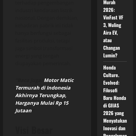
Murah
terhadap pengembangan
2026:
industri kendaraan listrik
VinFast VF
nasional. Dengan demikian,
3, Wuling
kehadiran pabrik ini tidak
Aira EV,
hanya berfungsi sebagai
atau
fasilitas produksi, tetapi
Changan
juga simbol transformasi
Lumin?
energi yang tengah
diupayakan pemerintah.
Honda
Culture.
“Baca juga:
Motor Matic
Evolved:
Termurah di Indonesia
Filosofi
Akhirnya Terungkap,
Baru Honda
Harganya Mulai Rp 15
di GIIAS
Jutaan
“
2026 yang
Menyatukan
Visi Besar
Inovasi dan
Pengalaman