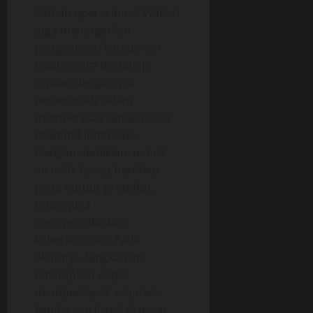
limbah operasional. VinFast
juga menargetkan
penggunaan komponen
lokal secara bertahap,
sejalan dengan visi
pemerintah dalam
memperkuat rantai pasok
otomotif Indonesia.
Dengan demikian, pabrik
ini tidak hanya berfokus
pada output produksi,
tetapi juga
memprioritaskan
keberlanjutan. Pada
akhirnya, langkah ini
diharapkan dapat
mempercepat adaptasi
kendaraan listrik di pasar