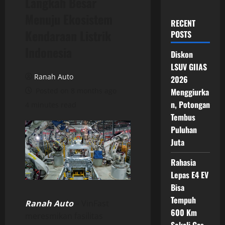
Langkah Besar
Menuju Ekosistem
RECENT
Kendaraan Listrik
POSTS
Indonesia
Diskon
LSUV GIIAS
Ranah Auto
2026
Posted on 8 months ago
Menggiurka
n, Potongan
4 minutes read
Tembus
Puluhan
Juta
Rahasia
Lepas E4 EV
Bisa
Tempuh
Ranah Auto
– VinFast
600 Km
meresmikan fasilitas