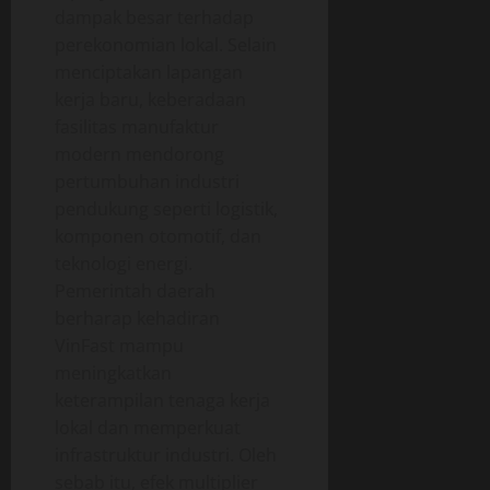
dampak besar terhadap
perekonomian lokal. Selain
menciptakan lapangan
kerja baru, keberadaan
fasilitas manufaktur
modern mendorong
pertumbuhan industri
pendukung seperti logistik,
komponen otomotif, dan
teknologi energi.
Pemerintah daerah
berharap kehadiran
VinFast mampu
meningkatkan
keterampilan tenaga kerja
lokal dan memperkuat
infrastruktur industri. Oleh
sebab itu, efek multiplier