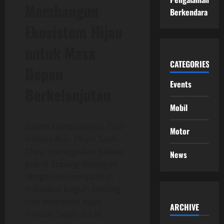
Membangun
Berkendara
Ekosistem Hijau
untuk Masa
CATEGORIES
Depan
Events
Berkelanjutan
Mobil
Dalam sambutannya, CEO
Motor
VinFast Asia, Pham Sanh
Chau, menegaskan bahwa
News
pabrik Subang dibangun
dengan visi menjadikan
Indonesia bagian penting
dari ekosistem hijau
ARCHIVE
VinFast. Selain itu, ia