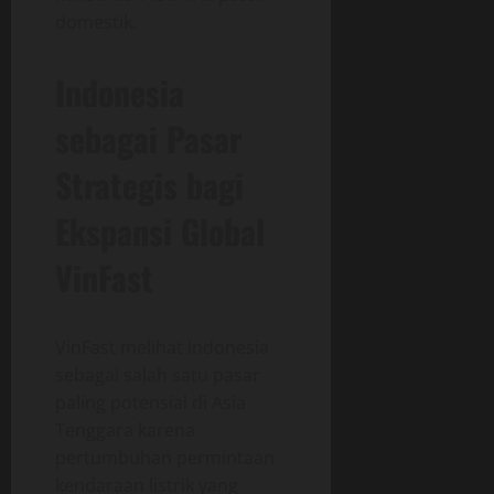
domestik.
Indonesia
sebagai Pasar
Strategis bagi
Ekspansi Global
VinFast
VinFast melihat Indonesia
sebagai salah satu pasar
paling potensial di Asia
Tenggara karena
pertumbuhan permintaan
kendaraan listrik yang