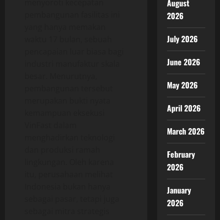
menyoroti kecepatan
August
pembangunan fasilitas ini
2026
yang hanya memakan
July 2026
waktu 17 bulan, sebuah
pencapaian luar biasa bagi
June 2026
industri manufaktur skala
besar. Menurutnya,
May 2026
pembangunan tersebut
merupakan bukti nyata
April 2026
kemampuan eksekusi
VinFast dalam
March 2026
menghadirkan teknologi
dan produksi ramah
February
lingkungan. Oleh karena
2026
itu, perusahaan melihat
Indonesia bukan hanya
January
sebagai pasar, tetapi juga
2026
sebagai mitra strategis