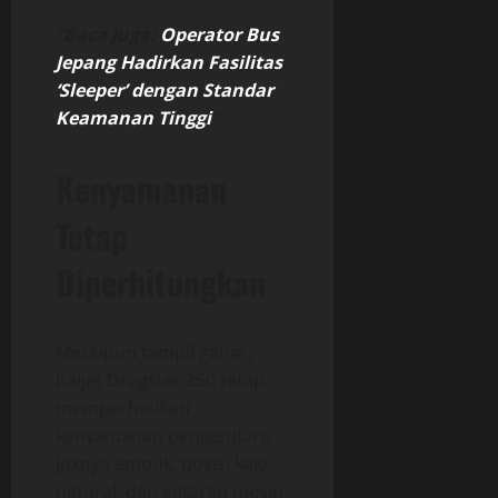
“Baca juga:
Operator Bus
Jepang Hadirkan Fasilitas
‘Sleeper’ dengan Standar
Keamanan Tinggi
“
Kenyamanan
Tetap
Diperhitungkan
Meskipun tampil gahar,
Italjet Dragster 250 tetap
memperhatikan
kenyamanan pengendara.
Joknya empuk, posisi kaki
natural, dan getaran mesin