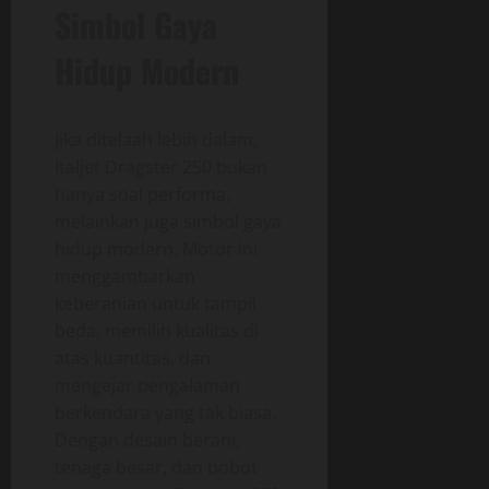
Simbol Gaya
Hidup Modern
Jika ditelaah lebih dalam,
Italjet Dragster 250 bukan
hanya soal performa,
melainkan juga simbol gaya
hidup modern. Motor ini
menggambarkan
keberanian untuk tampil
beda, memilih kualitas di
atas kuantitas, dan
mengejar pengalaman
berkendara yang tak biasa.
Dengan desain berani,
tenaga besar, dan bobot