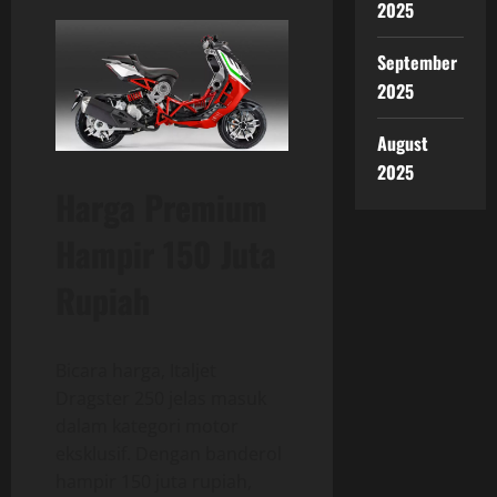
2025
September
2025
August
2025
Harga Premium
Hampir 150 Juta
Rupiah
Bicara harga, Italjet
Dragster 250 jelas masuk
dalam kategori motor
eksklusif. Dengan banderol
hampir 150 juta rupiah,