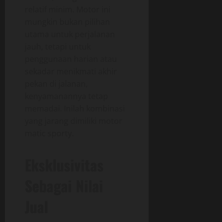
relatif minim. Motor ini
mungkin bukan pilihan
utama untuk perjalanan
jauh, tetapi untuk
penggunaan harian atau
sekadar menikmati akhir
pekan di jalanan,
kenyamanannya tetap
memadai. Inilah kombinasi
yang jarang dimiliki motor
matic sporty.
Eksklusivitas
Sebagai Nilai
Jual