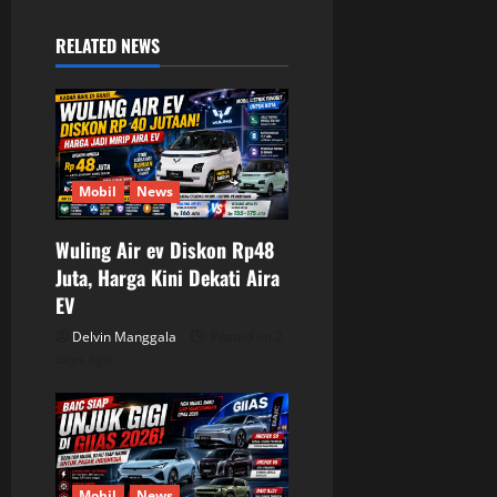
v
RELATED NEWS
i
g
a
Mobil
News
t
Wuling Air ev Diskon Rp48
i
Juta, Harga Kini Dekati Aira
o
EV
Delvin Manggala
Posted on 2
n
days ago
Mobil
News