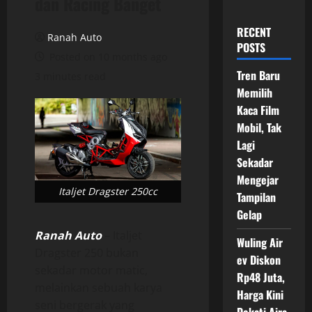
dan Racing Banget
RECENT
Ranah Auto
POSTS
Posted on 10 months ago
Tren Baru
3 minutes read
Memilih
Kaca Film
Mobil, Tak
Lagi
Sekadar
Mengejar
Italjet Dragster 250cc
Tampilan
Gelap
Ranah Auto
– Italjet
Wuling Air
Dragster 250 bukan
ev Diskon
sekadar motor matic,
Rp48 Juta,
melainkan sebuah karya
Harga Kini
seni bergerak yang