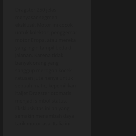
Dragster 250 jelas
menyasar segmen
eksklusif. Motor ini cocok
untuk kolektor, penggemar
motor Eropa, atau mereka
yang ingin tampil beda di
jalanan. Karena tidak
banyak orang yang
sanggup merogoh kocek
ratusan juta hanya untuk
sebuah matic, kepemilikan
Italjet Dragster otomatis
menjadi simbol status.
Eksklusivitas inilah yang
semakin menambah daya
tarik motor asal Italia ini.