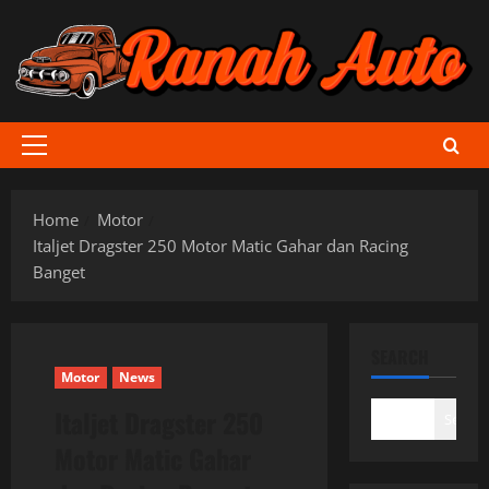
Skip
to
content
Primary
Menu
Home
Motor
Italjet Dragster 250 Motor Matic Gahar dan Racing
Banget
SEARCH
Motor
News
Italjet Dragster 250
Search
Motor Matic Gahar