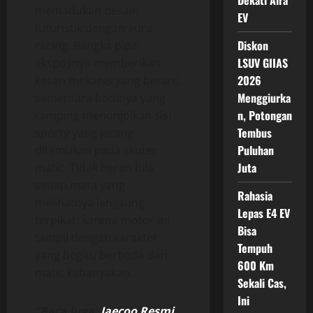
Dekati Aira
memadukan desain
EV
futuristik dengan aura
Diskon
racing. Rangka pipa
LSUV GIIAS
eksposnya memberikan
2026
kesan mekanis yang berani,
Menggiurka
sementara bodinya yang
n, Potongan
ramping menonjolkan sisi
Tembus
sporty yang jarang
Puluhan
ditemukan pada skuter
Juta
matic. Tidak heran bila
setiap mata yang
Rahasia
melihatnya langsung
Lepas E4 EV
terpikat, karena motor ini
Bisa
tampil dengan karakter
Tempuh
yang begitu berbeda dari
600 Km
matic kebanyakan.
Sekali Cas,
Ini
“Baca juga:
Jaecoo Resmi