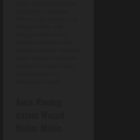
motor ini bukanlah pilihan
untuk semua kalangan.
Namun, bagi mereka yang
mencari motor unik
dengan performa dan
desain luar biasa, harga
tersebut sepadan. Membeli
motor ini berarti membeli
identitas dan gaya hidup
yang berbeda dari
kebanyakan orang.
Aura Racing
dalam Wujud
Motor Matic