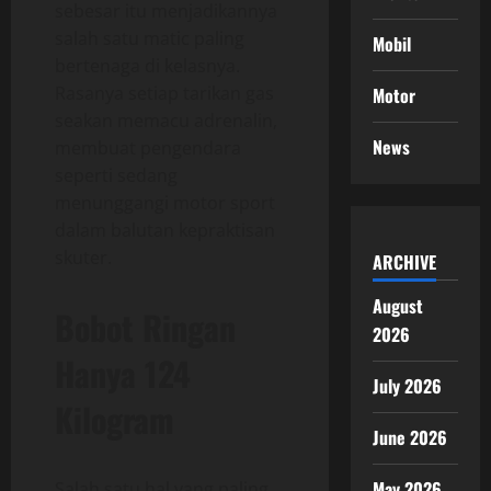
sebesar itu menjadikannya
salah satu matic paling
Mobil
bertenaga di kelasnya.
Rasanya setiap tarikan gas
Motor
seakan memacu adrenalin,
News
membuat pengendara
seperti sedang
menunggangi motor sport
dalam balutan kepraktisan
skuter.
ARCHIVE
August
Bobot Ringan
2026
Hanya 124
July 2026
Kilogram
June 2026
May 2026
Salah satu hal yang paling