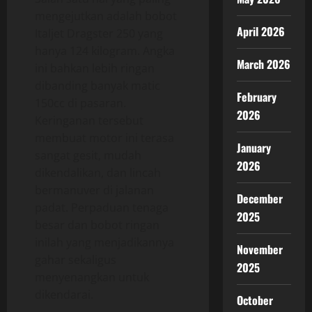
mengejutkan adalah bobot
April 2026
Italjet Dragster 250 yang
hanya 124 kilogram. Angka
March 2026
ini bahkan lebih ringan
dibanding banyak matic
February
150cc di pasaran.
2026
Keringanan tersebut
membuat motor ini terasa
January
sangat gesit, mudah
2026
dikendalikan, dan lincah
bermanuver di jalanan
December
padat. Perpaduan tenaga
2025
besar dan bobot ringan
inilah yang menjadikannya
November
gahar sekaligus
2025
menyenangkan untuk
dikendarai.
October