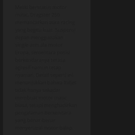
Meski berstatus motor
matic, Dragster 250
memancarkan aura racing
yang begitu kuat. Suspensi
depan menggunakan
single-arm ala motor
Eropa, sementara posisi
berkendaranya terasa
agresif namun tetap
nyaman. Detail seperti ini
menunjukkan bahwa Italjet
tidak hanya sekadar
membuat motor matic
biasa, tetapi menghadirkan
pengalaman berkendara
yang benar-benar
menyerupai motor balap.