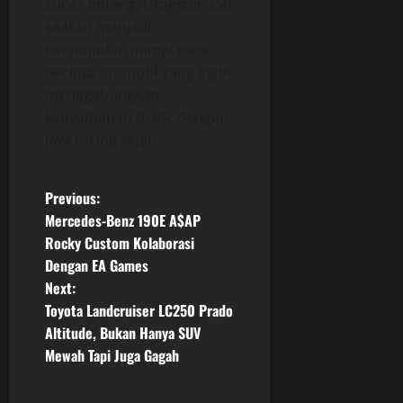
super enteng, Dragster 250
seakan menjadi
perwujudan mimpi para
pecinta otomotif yang ingin
menggabungkan
kenyamanan matic dengan
jiwa racing sejati.
P
Previous:
Mercedes-Benz 190E A$AP
o
Rocky Custom Kolaborasi
Dengan EA Games
s
Next:
t
Toyota Landcruiser LC250 Prado
Altitude, Bukan Hanya SUV
n
Mewah Tapi Juga Gagah
a