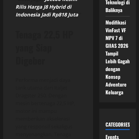
Teknologi di
Rilis Harga J8 Hybrid di
Baliknya
Indonesia Jadi Rp818 Juta
“
Modifikasi
VinFast VF
Tenaga 22,5 HP
MPV 7 di
yang Siap
GIIAS 2026
Tampil
Digeber
Lebih Gagah
dengan
Konsep
Performa menjadi daya
Adventure
tarik utama dari Italjet
Keluarga
Dragster 250. Dengan
mesin bertenaga 22,5 HP,
motor ini mampu
memberikan akselerasi
CATEGORIES
yang responsif sekaligus
menyenangkan. Tenaga
Events