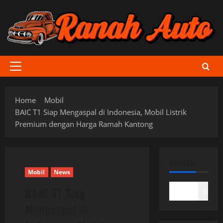
Skip
to
content
Primary
Menu
Home
Mobil
BAIC T1 Siap Mengaspal di Indonesia, Mobil Listrik
Premium dengan Harga Ramah Kantong
SEARCH
Mobil
News
BAIC T1 Siap
Search
Mengaspal di