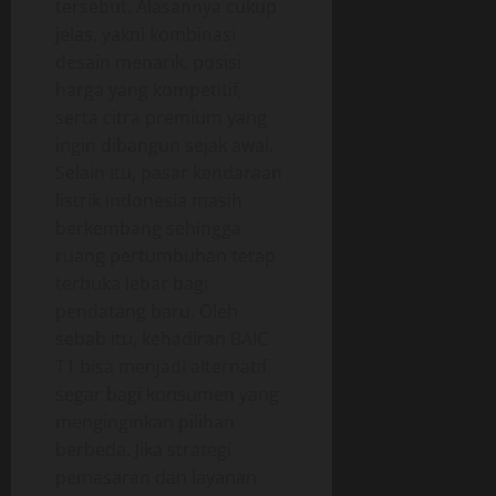
tersebut. Alasannya cukup
jelas, yakni kombinasi
desain menarik, posisi
harga yang kompetitif,
serta citra premium yang
ingin dibangun sejak awal.
Selain itu, pasar kendaraan
listrik Indonesia masih
berkembang sehingga
ruang pertumbuhan tetap
terbuka lebar bagi
pendatang baru. Oleh
sebab itu, kehadiran BAIC
T1 bisa menjadi alternatif
segar bagi konsumen yang
menginginkan pilihan
berbeda. Jika strategi
pemasaran dan layanan