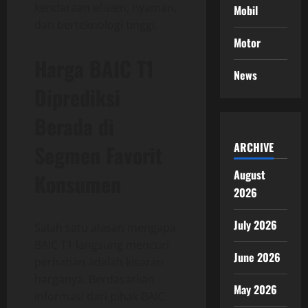
kendaraan efisien, nyaman,
Mobil
dan berteknologi tinggi.
Motor
Harga BAIC T1
News
Diprediksi
Berada di
ARCHIVE
Segmen Favorit
August
Konsumen
2026
July 2026
Salah satu alasan mengapa
BAIC T1 langsung mencuri
June 2026
perhatian adalah kisaran
harganya. Berdasarkan
May 2026
informasi dari pihak BAIC