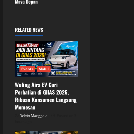
Masa Depan
v
i
RELATED NEWS
g
a
t
Events
Mobil
i
o
Wuling Aira EV Curi
Perhatian di GIIAS 2026,
n
Ribuan Konsumen Langsung
Memesan
Delvin Manggala
Posted on 3
hours ago