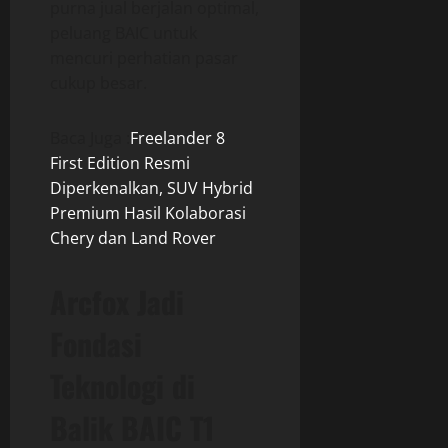
purna jual berjalan optimal,
peluang BAIC untuk
mencuri perhatian pasar
cukup besar.
Baca Juga :
Freelander 8
First Edition Resmi
Diperkenalkan, SUV Hybrid
Premium Hasil Kolaborasi
Chery dan Land Rover
Arcfox Jadi
Fondasi
Teknologi di
Balik BAIC T1