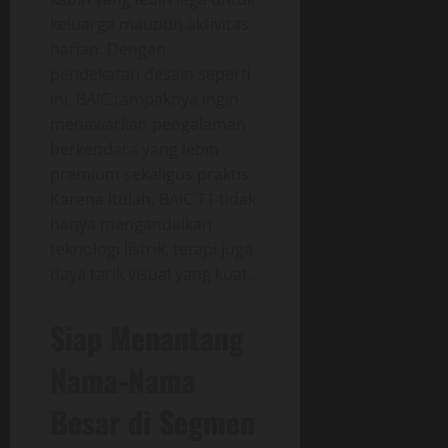
keluarga maupun aktivitas
harian. Dengan
pendekatan desain seperti
ini, BAIC tampaknya ingin
menawarkan pengalaman
berkendara yang lebih
premium sekaligus praktis.
Karena itulah, BAIC T1 tidak
hanya mengandalkan
teknologi listrik, tetapi juga
daya tarik visual yang kuat.
Siap Menantang
Nama-Nama
Besar di Segmen