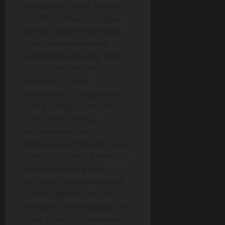
pengguna. Dalam konteks
ini, BAIC T1 hadir sebagai
pilihan yang menjanjikan.
Mobil ini menawarkan
kombinasi teknologi listrik,
desain modern, harga
kompetitif, serta
kenyamanan yang relevan
untuk penggunaan sehari-
hari. Lebih dari itu,
kehadirannya juga
menunjukkan bahwa pasar
kendaraan listrik Indonesia
semakin matang dan
menarik perhatian banyak
pemain global. Dengan
semakin banyaknya pilihan
yang tersedia, konsumen