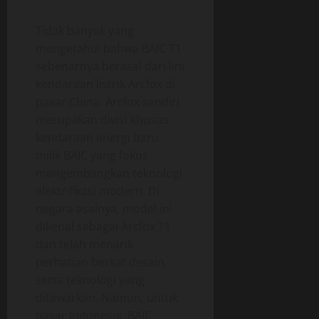
Tidak banyak yang
mengetahui bahwa BAIC T1
sebenarnya berasal dari lini
kendaraan listrik Arcfox di
pasar China. Arcfox sendiri
merupakan divisi khusus
kendaraan energi baru
milik BAIC yang fokus
mengembangkan teknologi
elektrifikasi modern. Di
negara asalnya, model ini
dikenal sebagai Arcfox T1
dan telah menarik
perhatian berkat desain
serta teknologi yang
ditawarkan. Namun, untuk
pasar Indonesia, BAIC