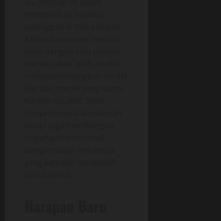
itu, strategi ini dapat
memperkuat loyalitas
pelanggan di masa depan.
Ketika konsumen merasa
puas dengan satu produk,
mereka akan lebih mudah
mempertimbangkan model
lain dari merek yang sama.
Karena itu, BAIC tidak
hanya menjual kendaraan,
tetapi juga membangun
hubungan emosional
dengan pasar Indonesia
yang semakin kompetitif
dan dinamis.
Harapan Baru