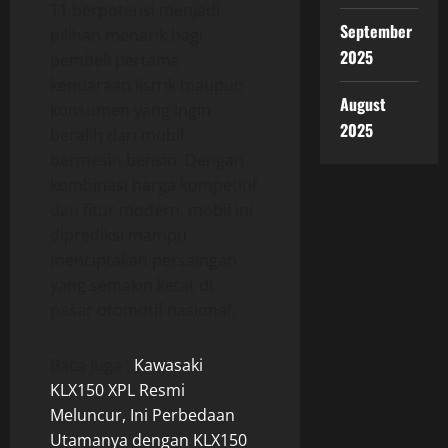
T1 berpotensi menjadi
September
pilihan menarik bagi
2025
pembeli pertama
kendaraan listrik maupun
August
konsumen yang ingin
2025
beralih dari mobil
bermesin bensin. Dengan
kombinasi harga kompetitif
dan fitur modern, mobil ini
diprediksi mampu
menciptakan persaingan
yang semakin ketat di
pasar otomotif nasional.
Baca Juga :
Kawasaki
KLX150 XPL Resmi
Meluncur, Ini Perbedaan
Utamanya dengan KLX150