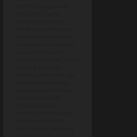
memilih menggunakan
nama BAIC T1 guna
memperkuat identitas
merek utama. Strategi ini
dinilai lebih efektif karena
membantu meningkatkan
kesadaran konsumen
terhadap nama BAIC secara
langsung. Selain itu,
pendekatan tersebut juga
mempermudah proses
pengenalan produk baru
kepada masyarakat.
Dengan dukungan
teknologi dari Arcfox dan
kekuatan merek BAIC,
mobil ini hadir membawa
kombinasi antara inovasi,