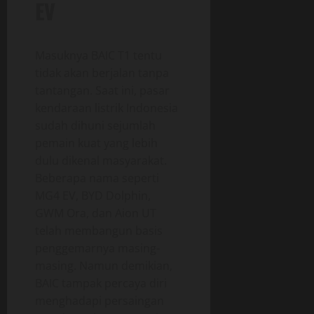
EV
Masuknya BAIC T1 tentu
tidak akan berjalan tanpa
tantangan. Saat ini, pasar
kendaraan listrik Indonesia
sudah dihuni sejumlah
pemain kuat yang lebih
dulu dikenal masyarakat.
Beberapa nama seperti
MG4 EV, BYD Dolphin,
GWM Ora, dan Aion UT
telah membangun basis
penggemarnya masing-
masing. Namun demikian,
BAIC tampak percaya diri
menghadapi persaingan