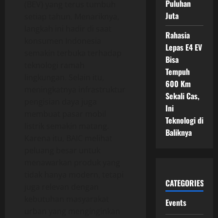
Puluhan
(BEV) yang terus tumbuh
Juta
setiap tahun. Menariknya,
langkah ini hadir di saat
Rahasia
konsumen Indonesia
Lepas E4 EV
semakin terbuka terhadap
Bisa
teknologi ramah
Tempuh
lingkungan. Selain itu,
600 Km
meningkatnya infrastruktur
Sekali Cas,
pengisian daya juga
Ini
membuat pasar mobil
Teknologi di
listrik semakin matang.
Baliknya
Karena itu, BAIC melihat
peluang besar untuk
menawarkan produk yang
tidak hanya modern, tetapi
CATEGORIES
juga relevan dengan
kebutuhan masyarakat
Events
urban yang menginginkan