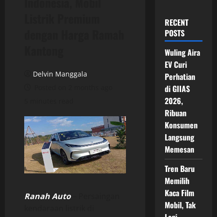
Indonesia, Mobil
Listrik Premium
RECENT
dengan Harga Ramah
POSTS
Kantong
Wuling Aira
EV Curi
Delvin Manggala
Perhatian
Posted on 2 months ago
di GIIAS
2026,
5 minutes read
Ribuan
Konsumen
Langsung
Memesan
Tren Baru
Memilih
Kaca Film
Ranah Auto
– Persaingan
Mobil, Tak
kendaraan listrik di