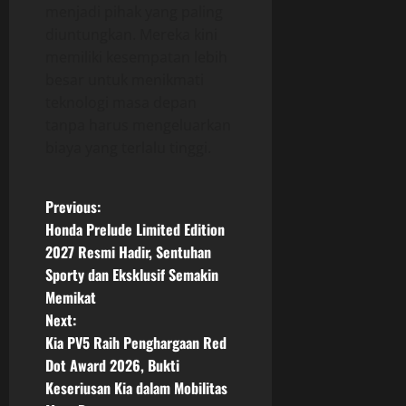
menjadi pihak yang paling
diuntungkan. Mereka kini
memiliki kesempatan lebih
besar untuk menikmati
teknologi masa depan
tanpa harus mengeluarkan
biaya yang terlalu tinggi.
P
Previous:
Honda Prelude Limited Edition
o
2027 Resmi Hadir, Sentuhan
Sporty dan Eksklusif Semakin
s
Memikat
t
Next:
Kia PV5 Raih Penghargaan Red
n
Dot Award 2026, Bukti
Keseriusan Kia dalam Mobilitas
a