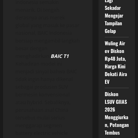
Lagi
Indonesia semakin
Sekadar
menarik. Di tengah
Mengejar
derasnya arus merek
Tampilan
global yang masuk ke pasar
Gelap
nasional, BAIC Indonesia
bersiap mengambil langkah
Wuling Air
besar dengan
ev Diskon
menghadirkan
BAIC T1
.
Rp48 Juta,
Kehadiran model ini
Harga Kini
menjadi sinyal bahwa BAIC
Dekati Aira
tidak ingin hanya dikenal
EV
sebagai produsen SUV
Diskon
bermesin konvensional
LSUV GIIAS
atau hybrid. Sebaliknya,
2026
perusahaan asal China
Menggiurka
tersebut mulai serius
n, Potongan
menggarap segmen
Tembus
battery electric vehicle