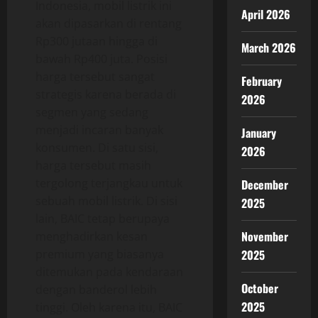
Indonesia, mobil listrik ini
April 2026
akan dipasarkan di rentang
Rp300 jutaan hingga di
March 2026
bawah Rp400 juta. Posisi
harga tersebut sangat
February
strategis karena berada di
2026
segmen yang sedang
menjadi incaran banyak
January
konsumen. Di satu sisi,
2026
harga tersebut masih
tergolong terjangkau untuk
December
sebuah mobil listrik. Di sisi
2025
lain, BAIC tetap berupaya
November
menghadirkan kesan
premium yang biasanya
2025
ditemukan pada kendaraan
October
dengan banderol lebih
2025
tinggi. Oleh karena itu, BAIC