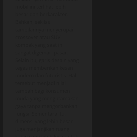
mobil ini terlihat lebih
besar dan berkarakter.
Bahkan, sekilas
tampilannya menyerupai
crossover atau SUV
kompak yang saat ini
sangat digemari pasar.
Selain itu, garis desain yang
tegas memberikan kesan
modern dan futuristis. Hal
tersebut menjadi nilai
tambah bagi konsumen
muda yang mengutamakan
gaya tanpa mengorbankan
fungsi. Sementara itu,
dimensi yang lebih besar
juga menjanjikan ruang
kabin yang lebih lega untuk