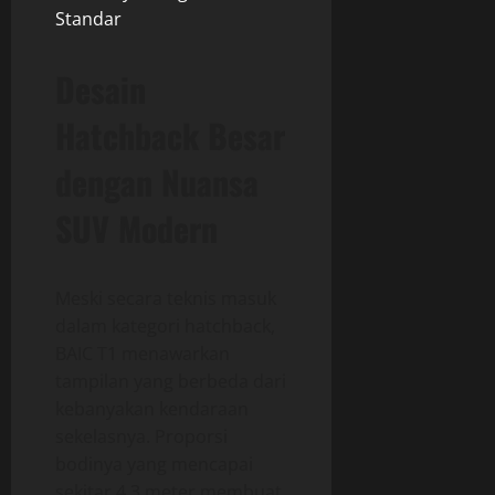
Standar
Desain
Hatchback Besar
dengan Nuansa
SUV Modern
Meski secara teknis masuk
dalam kategori hatchback,
BAIC T1 menawarkan
tampilan yang berbeda dari
kebanyakan kendaraan
sekelasnya. Proporsi
bodinya yang mencapai
sekitar 4,3 meter membuat