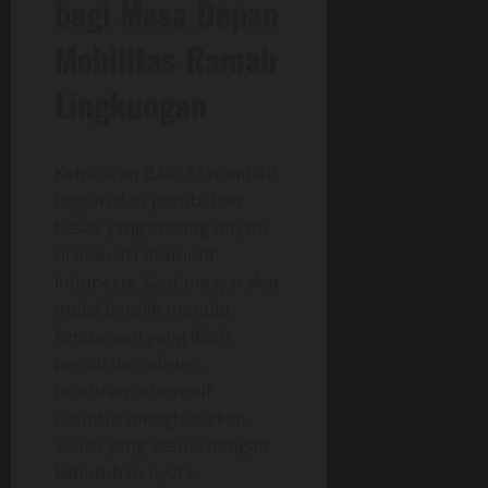
bagi Masa Depan
Mobilitas Ramah
Lingkungan
Kehadiran BAIC T1 menjadi
bagian dari perubahan
besar yang sedang terjadi
di industri otomotif
Indonesia. Saat masyarakat
mulai beralih menuju
kendaraan yang lebih
bersih dan efisien,
produsen otomotif
dituntut menghadirkan
solusi yang sesuai dengan
kebutuhan nyata