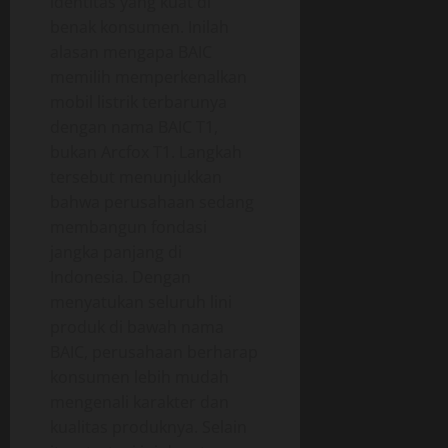
identitas yang kuat di
benak konsumen. Inilah
alasan mengapa BAIC
memilih memperkenalkan
mobil listrik terbarunya
dengan nama BAIC T1,
bukan Arcfox T1. Langkah
tersebut menunjukkan
bahwa perusahaan sedang
membangun fondasi
jangka panjang di
Indonesia. Dengan
menyatukan seluruh lini
produk di bawah nama
BAIC, perusahaan berharap
konsumen lebih mudah
mengenali karakter dan
kualitas produknya. Selain