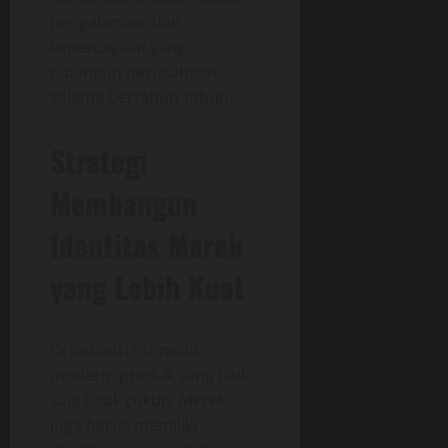
pengalaman, dan
kepercayaan yang
dibangun perusahaan
selama bertahun-tahun.
Strategi
Membangun
Identitas Merek
yang Lebih Kuat
Di industri otomotif
modern, produk yang baik
saja tidak cukup. Merek
juga harus memiliki