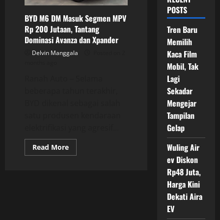
POSTS
BYD M6 DM Masuk Segmen MPV
Rp 200 Jutaan, Tantang
Tren Baru
Dominasi Avanza dan Xpander
Memilih
Kaca Film
Delvin Manggala
Posted on 2
months ago
Mobil, Tak
Lagi
Ranah Auto – Selama
Sekadar
beberapa tahun terakhir,
Mengejar
BYD dikenal sebagai salah
Tampilan
satu produsen kendaraan
Gelap
elektrifikasi yang agresif...
Wuling Air
Read
Read More
more
ev Diskon
about
BYD
Rp48 Juta,
M6
DM
Harga Kini
Masuk
Segmen
Dekati Aira
MPV
EV
Rp
200