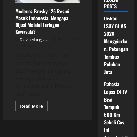
POSTS
Modenas Brusky 125 Resmi
Masuk Indonesia, Mengapa
Diskon
Dijual Melalui Jaringan
LSUV GIIAS
Kawasaki?
2026
Delvin Manggala
Posted on 2
Menggiurka
months ago
n, Potongan
Ranah Auto – Pameran
Tembus
Jakarta Fair Kemayoran
Puluhan
2026 menjadi panggung
Juta
berbagai peluncuran
Rahasia
kendaraan baru. Namun,
Lepas E4 EV
salah satu...
Bisa
Read
Read More
Tempuh
more
600 Km
about
Modenas
Sekali Cas,
Brusky
125
Ini
Resmi
Masuk