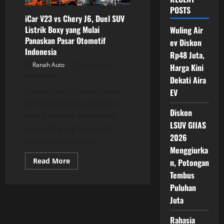
POSTS
iCar V23 vs Chery J6, Duel SUV
Listrik Boxy yang Mulai
Wuling Air
Panaskan Pasar Otomotif
ev Diskon
Indonesia
Rp48 Juta,
Ranah Auto
Posted on 3
Harga Kini
months ago
Dekati Aira
Ranah Auto – Pasar mobil
EV
listrik Indonesia semakin
Diskon
ramai setelah kehadiran
LSUV GIIAS
iCar V23 yang langsung
2026
menarik perhatian...
Menggiurka
Read
Read More
n, Potongan
more
Tembus
about
iCar
Puluhan
V23
vs
Juta
Chery
J6,
Duel
Rahasia
SUV