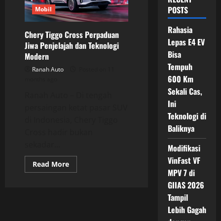
POSTS
Mobil
Rahasia
Chery Tiggo Cross Perpaduan
Lepas E4 EV
Jiwa Penjelajah dan Teknologi
Bisa
Modern
Tempuh
Ranah Auto
Posted on 11
600 Km
months ago
Sekali Cas,
Ranah Auto – Di tengah
Ini
persaingan ketat pasar SUV
Teknologi di
di Indonesia, Chery Tiggo
Baliknya
Cross hadir bukan
sekadar...
Modifikasi
VinFast VF
Read
Read More
more
MPV 7 di
about
GIIAS 2026
Chery
Tiggo
Tampil
Cross
Perpaduan
Lebih Gagah
Jiwa
Penjelajah