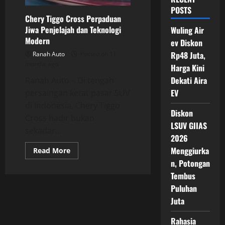
POSTS
Chery Tiggo Cross Perpaduan
Jiwa Penjelajah dan Teknologi
Wuling Air
Modern
ev Diskon
Rp48 Juta,
Ranah Auto
Posted on 11
months ago
Harga Kini
Dekati Aira
Ranah Auto – Di tengah
EV
persaingan ketat pasar SUV
di Indonesia, Chery Tiggo
Diskon
Cross hadir bukan
LSUV GIIAS
sekadar...
2026
Menggiurka
Read
Read More
more
n, Potongan
about
Chery
Tembus
Tiggo
Cross
Puluhan
Perpaduan
Jiwa
Juta
Penjelajah
dan
Rahasia
Teknologi