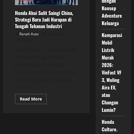
dengan
yang
Menjawab
Konsep
Kebutuhan
Honda Akui Sulit Saingi China,
Nyata
Adventure
Strategi Baru Jadi Harapan di
Keluarga
Tengah Tekanan Industri
Ranah Auto
Posted on 4
Komparasi
months ago
Mobil
Ranah Auto – Honda saingi
Listrik
China strategi menjadi
Murah
perbincangan hangat
2026:
setelah pengakuan terbuka
VinFast VF
dari petinggi perusahaan.
3, Wuling
Dalam...
Aira EV,
atau
Read
Read More
Changan
more
about
Lumin?
Honda
Akui
Sulit
Honda
Saingi
China,
Culture.
Strategi