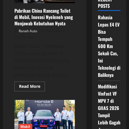
POSTS
Pabrikan China Rancang Toilet
di Mobil, Inovasi Nyeleneh yang
Rahasia
Menjawab Kebutuhan Nyata
Lepas E4 EV
Bisa
Ranah Auto
Posted on 4
months ago
Tempuh
600 Km
Ranah Auto – Pabrikan
Sekali Cas,
China rancang toilet di
Ini
mobil menjadi topik yang
Teknologi di
langsung menarik
Baliknya
perhatian publik, bukan...
Modifikasi
Read
Read More
more
VinFast VF
about
Pabrikan
MPV 7 di
China
Rancang
GIIAS 2026
Toilet
di
Tampil
Mobil,
Lebih Gagah
Inovasi
Nyeleneh
Mobil