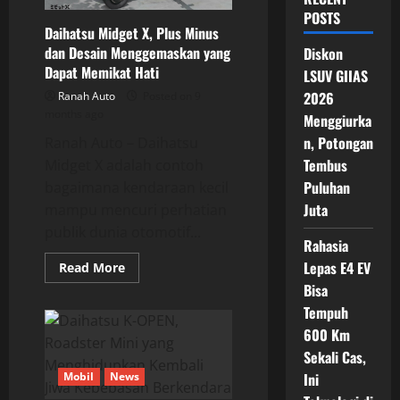
POSTS
Daihatsu Midget X, Plus Minus
dan Desain Menggemaskan yang
Diskon
Dapat Memikat Hati
LSUV GIIAS
2026
Ranah Auto
Posted on 9
months ago
Menggiurka
n, Potongan
Ranah Auto – Daihatsu
Tembus
Midget X adalah contoh
Puluhan
bagaimana kendaraan kecil
Juta
mampu mencuri perhatian
publik dunia otomotif...
Rahasia
Lepas E4 EV
Read
Read More
more
Bisa
about
Daihatsu
Tempuh
Midget
X,
600 Km
Plus
Minus
Sekali Cas,
dan
Mobil
News
Ini
Desain
Menggemaskan