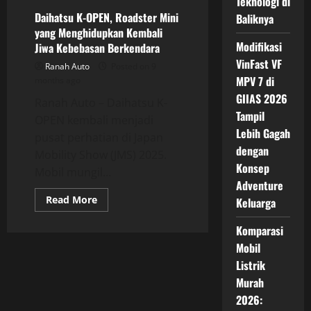
Teknologi di
yang
Dapat
Daihatsu K-OPEN, Roadster Mini
Baliknya
Memikat
yang Menghidupkan Kembali
Hati
Modifikasi
Jiwa Kebebasan Berkendara
VinFast VF
Ranah Auto
Posted on 9
MPV 7 di
months ago
GIIAS 2026
Ranah Auto – Daihatsu K-
Tampil
OPEN kembali menjadi
Lebih Gagah
pusat perhatian di Japan
dengan
Mobility Show (JMS) 2025.
Konsep
Mobil mungil...
Adventure
Read
Read More
Keluarga
more
about
Daihatsu
Komparasi
K-
Mobil
OPEN,
Roadster
Listrik
Mini
yang
Murah
Menghidupkan
Kembali
2026:
Jiwa