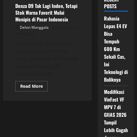
Denza D9 Tak Lagi Inden, Tetapi
POSTS
Stok Warna Favorit Mulai
Rahasia
Menipis di Pasar Indonesia
Lepas E4 EV
Delvin Manggala
Posted on 2
Bisa
months ago
Tempuh
Ranah Auto – Kabar baik
600 Km
datang bagi konsumen
Sekali Cas,
yang mengincar MPV listrik
Ini
premium Denza D9.
Teknologi di
Setelah sempat...
Baliknya
Read
Read More
more
Modifikasi
about
Denza
VinFast VF
D9
MPV 7 di
Tak
Lagi
GIIAS 2026
Inden,
Tetapi
Tampil
Stok
Warna
Lebih Gagah
Favorit