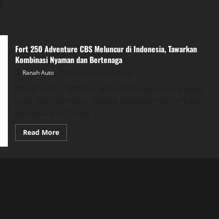
S
Fort 250 Adventure CBS Meluncur di Indonesia, Tawarkan
Kombinasi Nyaman dan Bertenaga
Ranah Auto
Posted on 8 months ago
Ranah Auto – QJMotor kembali mengguncang pasar
roda dua Indonesia. Setelah meluncurkan Fort 250
Adventure ABS yang...
Read
Read More
more
about
Fort
250
Adventure
CBS
Meluncur
di
Indonesia,
Tawarkan
Kombinasi
Nyaman