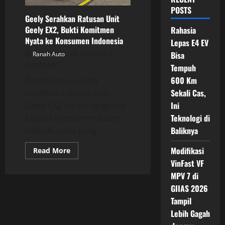
POSTS
Geely Serahkan Ratusan Unit
Geely EX2, Bukti Komitmen
Rahasia
Nyata ke Konsumen Indonesia
Lepas E4 EV
Bisa
Ranah Auto
Posted on 5
months ago
Tempuh
600 Km
Ranah Auto – Geely
Sekali Cas,
serahkan ratusan unit
Ini
Geely EX2 secara langsung
Teknologi di
kepada konsumen dalam
Baliknya
sebuah acara yang...
Modifikasi
Read
Read More
more
VinFast VF
about
Geely
MPV 7 di
Serahkan
Ratusan
GIIAS 2026
Unit
Geely
Tampil
EX2,
Lebih Gagah
Bukti
Komitmen