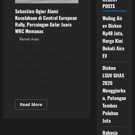
POSTS
Sebastien Ogier Alami
Kecelakaan di Central European
Wuling Air
Rally, Persaingan Gelar Juara
ev Diskon
WRC Memanas
Rp48 Juta,
Ranah Auto
Posted on 10
Harga Kini
months ago
Dekati Aira
Ranah Auto – Kabar
EV
mengejutkan datang dari
Diskon
ajang World Rally
LSUV GIIAS
Championship (WRC)
2026
setelah sang pemimpin
Menggiurka
klasemen, Sebastien...
n, Potongan
Read
Read More
Tembus
more
Puluhan
about
Sebastien
Juta
Ogier
Alami
Kecelakaan
Rahasia
di