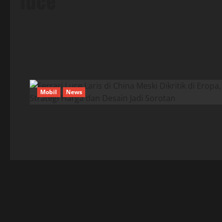
luce
Mobil
News