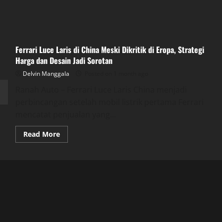
Ferrari Luce Laris di China Meski Dikritik di Eropa, Strategi
Harga dan Desain Jadi Sorotan
Delvin Manggala
Posted on 1 month ago
Ranah Auto – Ferrari Luce Laris China menjadi
perbincangan setelah mobil listrik pertama Ferrari
mencatat penjualan yang...
Read
Read More
more
about
Ferrari
Luce
Laris
di
China
Meski
Dikritik
di
Eropa,
Strategi