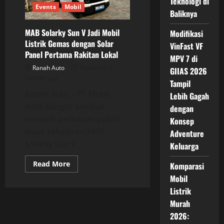
Teknologi di
Air
Events
Mobil
Baliknya
ev
Lite,
Mobil
MAB Solarky Sun V Jadi Mobil
Modifikasi
Listrik
Kota
Listrik Gemas dengan Solar
VinFast VF
yang
Panel Pertama Rakitan Lokal
Punya
MPV 7 di
Karakter
Ranah Auto
Posted on 2
Berbeda
GIIAS 2026
months ago
Tampil
Ranah Auto – PT Mobil
Lebih Gagah
Anak Bangsa kembali
dengan
menarik perhatian publik
Konsep
lewat kehadiran MAB
Adventure
Solarky Sun V....
Keluarga
Read
Read More
Komparasi
more
about
Mobil
MAB
Listrik
Solarky
Sun
Murah
V
Jadi
2026:
Mobil