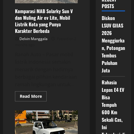
POSTS
Komparasi MAB Solarky Sun V
dan Wuling Air ev Lite, Mobil
Diskon
Listrik Kota yang Punya
LSUV GIIAS
Karakter Berbeda
2026
Delvin Manggala
Posted on 2
Menggiurka
months ago
n, Potongan
Ranah Auto – Pasar mobil
Tembus
listrik Indonesia semakin
Puluhan
menarik dengan hadirnya
Juta
berbagai pilihan kendaraan
Rahasia
ramah lingkungan untuk...
Lepas E4 EV
Read
Read More
Bisa
more
Tempuh
about
Komparasi
600 Km
MAB
Solarky
Sekali Cas,
Sun
V
Ini
dan
Wuling