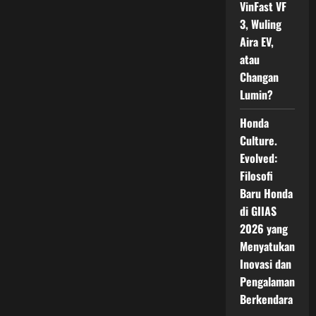
Listrik
VinFast VF
Gemas
3, Wuling
dengan
Solar
Aira EV,
Panel
Pertama
atau
Rakitan
Lokal
Changan
Lumin?
Honda
Culture.
Evolved:
Filosofi
Baru Honda
di GIIAS
2026 yang
Menyatukan
Inovasi dan
Pengalaman
Berkendara