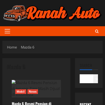
Skip
to
content
Primary
Menu
Home
Mazda 6
Mazda 6
SEARCH
Search
Mobil
News
Mazda 6 Resmi Pensiun di
RECENT