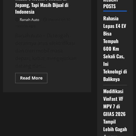
Jepang, Tapi Masih Dijual di
POSTS
Indonesia
Rahasia
Ranah Auto
Posted on 10
Lepas E4 EV
months ago
Bisa
Ranah Auto – Di tengah
Tempuh
derasnya arus elektrifikasi
600 Km
dan tren mobil masa
Sekali Cas,
depan, kabar mengejutkan
Ini
datang dari...
Teknologi di
Read
Read More
Baliknya
more
about
Mazda
Modifikasi
6
VinFast VF
Resmi
Pensiun
MPV 7 di
di
Jepang,
GIIAS 2026
Tapi
Masih
Tampil
Dijual
Lebih Gagah
di
Indonesia