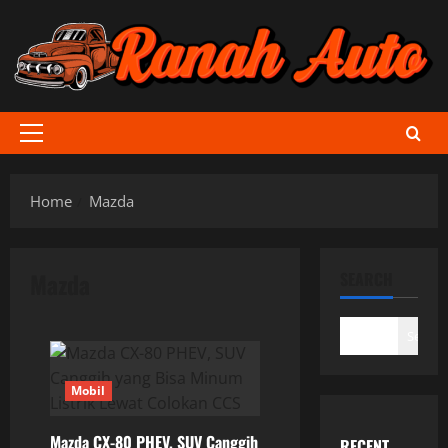
Skip
to
content
Primary
Menu
Home
Mazda
Mazda
SEARCH
Search
Mobil
Mazda CX-80 PHEV, SUV Canggih
RECENT