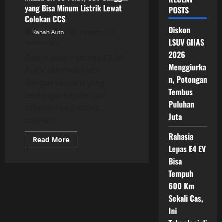
yang Bisa Minum Listrik Lewat
POSTS
Colokan CCS
Diskon
Ranah Auto
Posted on 11
LSUV GIIAS
months ago
2026
Ranah Auto – Mazda CX-80
Menggiurka
PHEV akhirnya hadir
n, Potongan
dengan sesuatu yang
Tembus
terdengar sepele tapi
Puluhan
sebenarnya penting:
Juta
colokan...
Rahasia
Read
Read More
more
Lepas E4 EV
about
Mazda
Bisa
CX-
Tempuh
80
PHEV,
600 Km
SUV
Canggih
Sekali Cas,
yang
Bisa
Ini
Minum