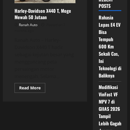
POSTS
Harley-Davidson X440 T, Moge
Mewah 50 Jutaan
Rahasia
Lepas E4 EV
Ranah Auto
Posted on 7
months ago
Bisa
Tempuh
Ranah Auto – Harley-
600 Km
Davidson X440 T hadir
Sekali Cas,
sebagai kejutan besar yang
Ini
mengguncang peta
Teknologi di
persaingan motor
Baliknya
menengah. Selama...
Modifikasi
Read
Read More
more
VinFast VF
about
Harley-
MPV 7 di
Davidson
X440
GIIAS 2026
T,
Tampil
Moge
Mewah
Lebih Gagah
50
Jutaan