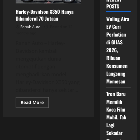
POSTS
Harley-Davidson X350 Hanya
Dibanderol 70 Jutaan
Wuling Aira
EV Curi
Ranah Auto
Posted on 12
months ago
Perhatian
di GIIAS
Ranah Auto – Harley-
2026,
Davidson kembali
Ribuan
mengejutkan dunia
Konsumen
otomotif dengan
Langsung
menghadirkan model
Memesan
Harley-Davidson X350 yang
dibanderol hanya sekitar...
Tren Baru
Memilih
Read
Read More
more
Kaca Film
about
Harley-
Mobil, Tak
Davidson
X350
Lagi
Hanya
Sekadar
Dibanderol
70