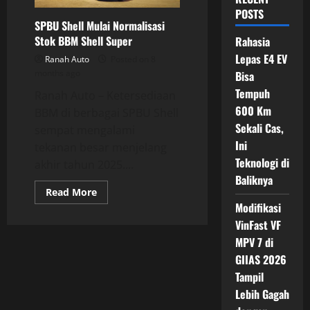
POSTS
SPBU Shell Mulai Normalisasi
Stok BBM Shell Super
Rahasia
Lepas E4 EV
Ranah Auto
Posted on 8
months ago
Bisa
Tempuh
Ranah Auto – Ketersediaan
600 Km
BBM di berbagai SPBU Shell
Sekali Cas,
sempat mengalami
Ini
tekanan besar menjelang
Teknologi di
akhir tahun 2025....
Baliknya
Read
Read More
more
Modifikasi
about
SPBU
VinFast VF
Shell
Mulai
MPV 7 di
Normalisasi
GIIAS 2026
Stok
BBM
Tampil
Shell
Super
Lebih Gagah