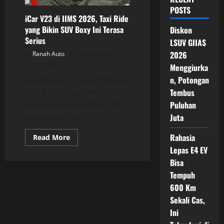
POSTS
iCar V23 di IIMS 2026, Taxi Ride
yang Bikin SUV Boxy Ini Terasa
Diskon
Serius
LSUV GIIAS
2026
Ranah Auto
Posted on 6
months ago
Menggiurka
n, Potongan
Ranah Auto – Saya menjajal
Tembus
iCar V23 setelah mobil ini
Puluhan
diperkenalkan di IIMS 2026.
Juta
Namun kali ini...
Rahasia
Read
Read More
more
Lepas E4 EV
about
iCar
Bisa
V23
di
Tempuh
IIMS
2026,
600 Km
Taxi
Sekali Cas,
Ride
yang
Ini
Bikin
SUV