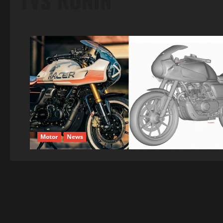
TVS RONIN
Motor
News