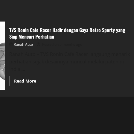
TVS Ronin Cafe Racer Hadir dengan Gaya Retro Sporty yang
Siap Mencuri Perhatian
Ranah Auto
Posted on 5 months ago
Ranah Auto – TVS Ronin Cafe Racer langsung menarik
perhatian sejak desainnya muncul melalui paten di
India....
Read
Read More
more
about
TVS
Ronin
Cafe
Racer
Hadir
dengan
Gaya
Retro
Sporty
yang