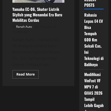
POSTS
Yamaha EC-06, Skuter Listrik
Stylish yang Menandai Era Baru
Rahasia
Mobilitas Cerdas
Lepas E4 EV
Bisa
Ranah Auto
Posted on 9
months ago
Tempuh
600 Km
Ranah Auto – Yamaha EC-
Sekali Cas,
06 menjadi simbol baru
Ini
komitmen Yamaha Motor
Teknologi di
Co., Ltd. terhadap masa
Baliknya
depan transportasi...
Modifikasi
Read
Read More
more
VinFast VF
about
Yamaha
MPV 7 di
EC-
06,
GIIAS 2026
Skuter
Listrik
Tampil
Stylish
Lebih Gagah
yang
Menandai