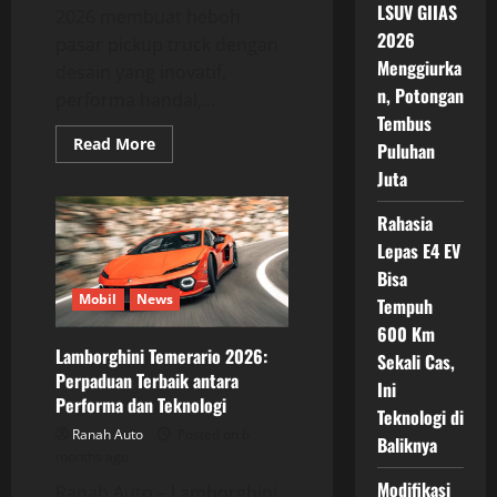
LSUV GIIAS
2026 membuat heboh
2026
pasar pickup truck dengan
Menggiurka
desain yang inovatif,
n, Potongan
performa handal,...
Tembus
Read
Read More
Puluhan
more
about
Juta
Toyota
Stout
2026,
Rahasia
Langkah
Lepas E4 EV
Berani
ke
Bisa
Depan
dalam
Mobil
News
Tempuh
Desain
Pickup
600 Km
Truck
Lamborghini Temerario 2026:
Sekali Cas,
Perpaduan Terbaik antara
Ini
Performa dan Teknologi
Teknologi di
Ranah Auto
Posted on 6
Baliknya
months ago
Modifikasi
Ranah Auto – Lamborghini