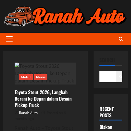
Skip
to
content
Primary
Menu
SEARCH
Search
Mobil
News
Toyota Stout 2026, Langkah
Berani ke Depan dalam Desain
Pickup Truck
RECENT
Ranah Auto
Posted on 6
POSTS
months ago
Diskon
Ranah Auto – Toyota Stout