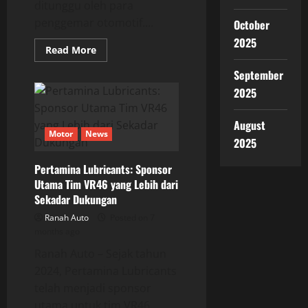
ditunggu oleh para
penggemar otomotif....
October
2025
Read
Read More
more
about
September
Honda
0
2025
Saloon,
Prototipe
yang
August
Akan
Motor
News
Mengubah
2025
Dunia
Otomotif
Pertamina Lubricants: Sponsor
Utama Tim VR46 yang Lebih dari
Sekadar Dukungan
Ranah Auto
Posted on 7
months ago
Ranah Auto – Sejak tahun
2024, Pertamina Lubricants
telah menjadi sponsor
utama untuk tim VR46,