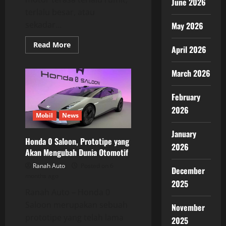
June 2026
terlalu besar, atau
sekadar...
May 2026
Read
Read More
April 2026
more
about
Morbidelli
March 2026
C252V:
Babak
Baru
Motor
February
Cruiser
Perkotaan
2026
Mobil
News
January
Honda 0 Saloon, Prototipe yang
2026
Akan Mengubah Dunia Otomotif
Ranah Auto
Posted on 6
December
months ago
2025
Ranah Auto – Honda 0
Saloon merupakan sebuah
November
prototipe yang telah lama
2025