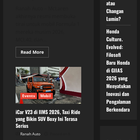
atau
Ranah Auto – McLaren
Changan
akhirnya resmi membuka
Lumin?
tirai untuk mobil Formula 1
Honda
mereka musim 2026,
Culture.
MCL40, dan...
Evolved:
Read
Read More
Filosofi
more
about
Baru Honda
McLaren
Resmi
di GIIAS
Perkenalkan
2026 yang
Livery
Papaya
Menyatukan
untuk
Mobil
Inovasi dan
F1
Events
Mobil
2026
Pengalaman
Berkendara
iCar V23 di IIMS 2026, Taxi Ride
yang Bikin SUV Boxy Ini Terasa
Serius
Ranah Auto
Posted on 6