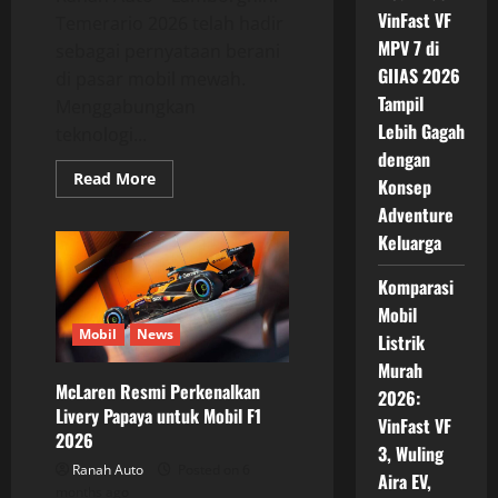
VinFast VF
Temerario 2026 telah hadir
MPV 7 di
sebagai pernyataan berani
GIIAS 2026
di pasar mobil mewah.
Tampil
Menggabungkan
Lebih Gagah
teknologi...
dengan
Read
Read More
Konsep
more
about
Adventure
Lamborghini
Temerario
Keluarga
2026:
Perpaduan
Komparasi
Terbaik
antara
Mobil
Performa
dan
Mobil
News
Listrik
Teknologi
Murah
McLaren Resmi Perkenalkan
2026:
Livery Papaya untuk Mobil F1
VinFast VF
2026
3, Wuling
Ranah Auto
Posted on 6
Aira EV,
months ago