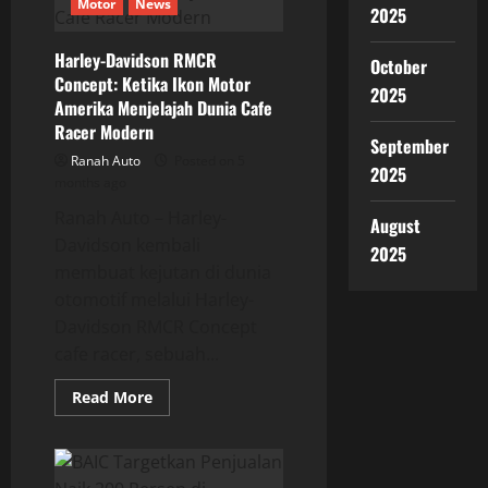
Motor
News
di
2025
Tol
Merak
hingga
Harley-Davidson RMCR
October
MBZ,
Concept: Ketika Ikon Motor
Nyaman
2025
Hadapi
Amerika Menjelajah Dunia Cafe
Jalan
Racer Modern
Tak
September
Bersahabat
Ranah Auto
Posted on 5
2025
months ago
Ranah Auto – Harley-
August
Davidson kembali
2025
membuat kejutan di dunia
otomotif melalui Harley-
Davidson RMCR Concept
cafe racer, sebuah...
Read
Read More
more
about
Harley-
Davidson
RMCR
Concept: