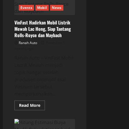
200
Persen
Events
Mobil
News
di
Indonesia
pada
2026
VinFast Hadirkan Mobil Listrik
Mewah Lac Hong, Siap Tantang
Rolls-Royce dan Maybach
Ranah Auto
Posted on 5
months ago
Ranah Auto – VinFast Mobil
Listrik Mewah menjadi
topik hangat setelah
produsen otomotif asal
Vietnam tersebut
memperkenalkan...
Read
Read More
more
about
VinFast
Hadirkan
Mobil