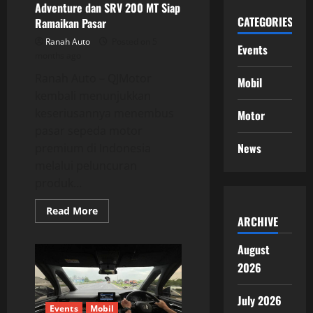
Adventure dan SRV 200 MT Siap
CATEGORIES
Ramaikan Pasar
Ranah Auto
Posted on 5
Events
months ago
Ranah Auto – QJMotor
Mobil
kembali menunjukkan
keseriusannya menembus
Motor
pasar sepeda motor
News
premium di Indonesia
melalui peluncuran
produk...
Read
Read More
more
ARCHIVE
about
QJMotor
August
Luncurkan
Motor
2026
Baru
di
Indonesia,
FORT
July 2026
180
Events
Mobil