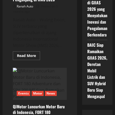
Lebih
di GIIAS
Aman
Ranah Auto
Posted on 5
2026 yang
months ago
Menyatukan
Ranah Auto – Wuling Exion,
Inovasi dan
SUV terbaru yang
Pengalaman
diperkenalkan di ajang
Berkendara
Indonesia International
BAIC Siap
Motor Show (IIMS) 2026,...
Ramaikan
Read
Read More
GIIAS 2026,
more
about
Deretan
Wuling
Exion
Mobil
Memikat
Listrik dan
Pengunjung
di
SUV Hybrid
IIMS
2026
Baru Siap
Events
Motor
News
Mengaspal
QJMotor Luncurkan Motor Baru
di Indonesia, FORT 180