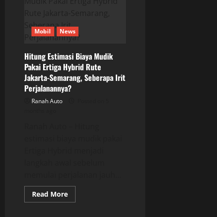
Listrik
Mewah
Lac
Hong,
Siap
Mobil
News
Tantang
Rolls-
Royce
dan
Hitung Estimasi Biaya Mudik
Maybach
Pakai Ertiga Hybrid Rute
Jakarta-Semarang, Seberapa Irit
Perjalanannya?
Ranah Auto
Posted on 5
months ago
Ranah Auto – Hitung
estimasi biaya mudik pakai
Ertiga Hybrid menjadi
langkah awal sebelum
memulai perjalanan jauh...
Read
Read More
more
about
Hitung