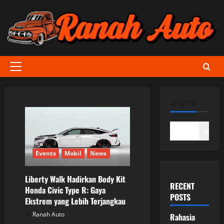
Skip
to
content
Primary
Menu
SEARCH
Search
Events
Mobil
News
Liberty Walk Hadirkan Body Kit
RECENT
Honda Civic Type R: Gaya
POSTS
Ekstrem yang Lebih Terjangkau
Ranah Auto
Posted on 5
Rahasia