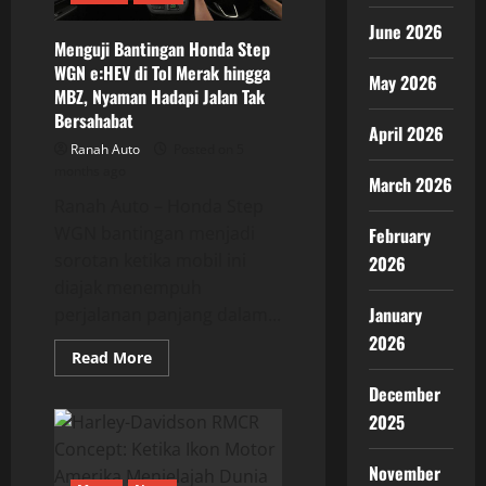
Adventure
dan
June 2026
SRV
Menguji Bantingan Honda Step
200
MT
WGN e:HEV di Tol Merak hingga
May 2026
Siap
MBZ, Nyaman Hadapi Jalan Tak
Ramaikan
Pasar
Bersahabat
April 2026
Ranah Auto
Posted on 5
months ago
March 2026
Ranah Auto – Honda Step
WGN bantingan menjadi
February
sorotan ketika mobil ini
2026
diajak menempuh
January
perjalanan panjang dalam...
2026
Read
Read More
more
about
December
Menguji
Bantingan
2025
Honda
Step
WGN
November
e:HEV