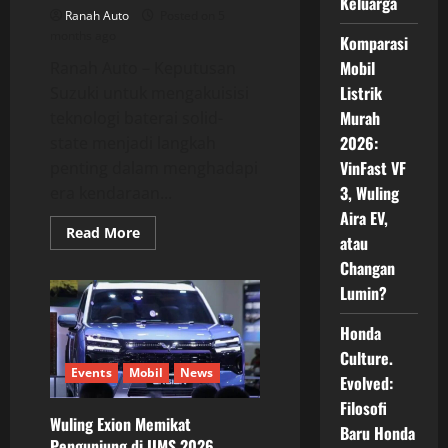
Keluarga
Ranah Auto
Posted on 5
months ago
Komparasi
Mobil
Ranah Auto – Keputusan
Listrik
Suzuki untuk mengakuisisi
Murah
teknologi baterai solid-
2026:
state menjadi langkah
VinFast VF
penting dalam menghadapi
3, Wuling
era kendaraan...
Aira EV,
Read
Read More
atau
more
about
Changan
Suzuki
Akuisisi
Lumin?
Baterai
Solid-
State:
Honda
Langkah
Culture.
Besar
Menuju
Events
Mobil
News
Evolved:
Masa
Depan
Filosofi
Kendaraan
Wuling Exion Memikat
Listrik
Baru Honda
yang
Pengunjung di IIMS 2026