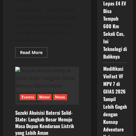
months ago
Lepas E4 EV
Ranah Auto – Liberty Walk
Bisa
kembali mencuri perhatian
Tempuh
pecinta otomotif dengan
600 Km
merilis body kit terbaru
Sekali Cas,
untuk Honda...
Ini
Teknologi di
Read
Read More
Baliknya
more
about
Liberty
Modifikasi
Walk
Hadirkan
VinFast VF
Body
Kit
MPV 7 di
Honda
Civic
GIIAS 2026
Type
Events
Motor
News
Tampil
R:
Gaya
Lebih Gagah
Ekstrem
yang
Suzuki Akuisisi Baterai Solid-
dengan
Lebih
State: Langkah Besar Menuju
Terjangkau
Konsep
Masa Depan Kendaraan Listrik
Adventure
yang Lebih Aman