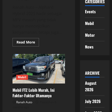
CATEGORIES
Ranah Auto – Alphard
Events
Hybrid 2025 hadir sebagai
MPV mewah yang tidak
Mobil
hanya menonjolkan
kenyamanan, tetapi juga...
Motor
Read
Read More
more
News
about
Alphard
Hybrid
2025,
MPV
Mewah
yang
ARCHIVE
Menjadi
Simbol
Mobil
Kenyamanan
August
2026
Mobil FTZ Lebih Murah, Ini
Faktor-Faktor Utamanya
July 2026
Ranah Auto
Posted on 8
months ago