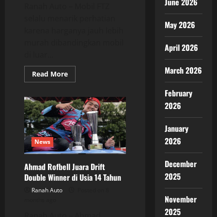
June 2026
Ranah Auto – Mobil FTZ
selalu menarik perhatian
May 2026
karena harganya jauh lebih
murah dibandingkan mobil
April 2026
di luar...
March 2026
Read
Read More
more
about
February
Mobil
FTZ
2026
Lebih
Murah,
Ini
January
Faktor-
Faktor
2026
Utamanya
News
December
Ahmad Rofbell Juara Drift
2025
Double Winner di Usia 14 Tahun
Ranah Auto
Posted on 8
November
months ago
2025
Ranah Auto – Ahmad