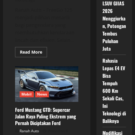
months ago
LSUV GIIAS
Ranah Auto – FreeGo 125
2026
menjadi pilihan menarik
Menggiurka
bagi pengendara yang
n, Potongan
membutuhkan kendaraan
Tembus
lincah dan efisien. Selain...
Puluhan
Juta
Read
Read More
more
Rahasia
about
FreeGo
Lepas E4 EV
125
Skutik
Bisa
Harian
yang
Tempuh
Semakin
Relevan
600 Km
di
Mobil
News
Sekali Cas,
Tengah
Padatnya
Ini
Mobilitas
Ford Mustang GTD: Supercar
Teknologi di
Jalan Raya Paling Ekstrem yang
Baliknya
Pernah Diciptakan Ford
Ranah Auto
Posted on 8
Modifikasi