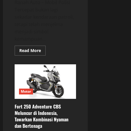
Ranah Auto – Mobil Polisi
Tercepat bukan lagi
sekadar kendaraan patroli,
tetapi telah menjelma
menjadi simbol
kemampuan...
Read
Read More
more
about
Mobil
Polisi
Tercepat
di
Dunia
dan
Transformasi
Penegakan
Motor
Hukum
Modern
Fort 250 Adventure CBS
Meluncur di Indonesia,
Tawarkan Kombinasi Nyaman
dan Bertenaga