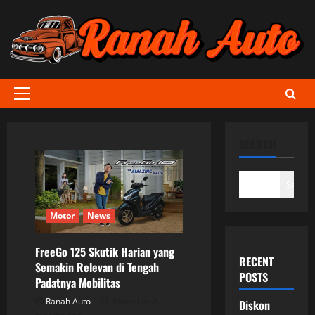
Skip
to
content
Primary
Menu
SEARCH
Search
Motor
News
FreeGo 125 Skutik Harian yang
RECENT
Semakin Relevan di Tengah
POSTS
Padatnya Mobilitas
Ranah Auto
Posted on 8
Diskon