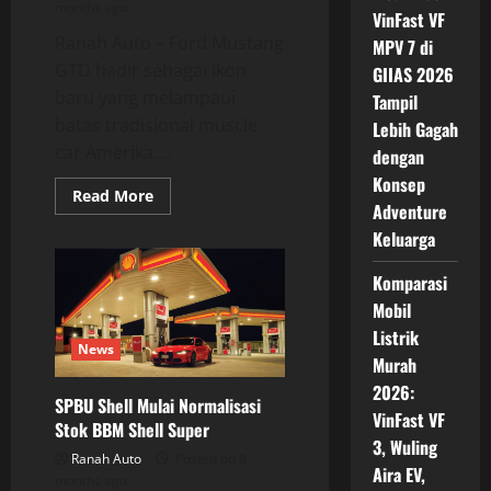
months ago
VinFast VF
Ranah Auto – Ford Mustang
MPV 7 di
GTD hadir sebagai ikon
GIIAS 2026
baru yang melampaui
Tampil
batas tradisional muscle
Lebih Gagah
car Amerika....
dengan
Konsep
Read
Read More
Adventure
more
about
Keluarga
Ford
Mustang
GTD:
Komparasi
Supercar
Jalan
Mobil
Raya
Paling
Listrik
Ekstrem
News
Murah
yang
Pernah
2026:
Diciptakan
SPBU Shell Mulai Normalisasi
Ford
VinFast VF
Stok BBM Shell Super
3, Wuling
Ranah Auto
Posted on 8
Aira EV,
months ago