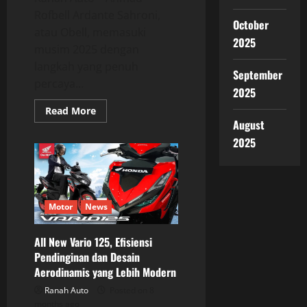
Rofbell Ardante Sahroni,
October
atau Obell, memasuki
2025
musim 2025 dengan
langkah yang penuh
September
percaya...
2025
Read
Read More
more
August
about
Ahmad
2025
Rofbell
Juara
Drift
Double
Winner
di
Usia
Motor
News
14
Tahun
All New Vario 125, Efisiensi
Pendinginan dan Desain
Aerodinamis yang Lebih Modern
Ranah Auto
Posted on 8
months ago