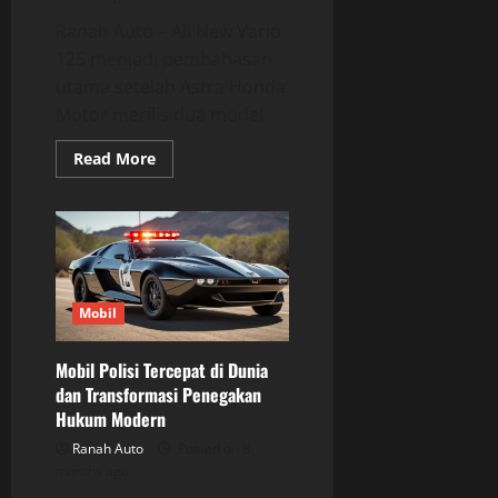
Ranah Auto – All New Vario
125 menjadi pembahasan
utama setelah Astra Honda
Motor merilis dua model...
Read
Read More
more
about
All
New
Vario
125,
Efisiensi
Pendinginan
dan
Desain
Mobil
Aerodinamis
yang
Lebih
Mobil Polisi Tercepat di Dunia
Modern
dan Transformasi Penegakan
Hukum Modern
Ranah Auto
Posted on 8
months ago