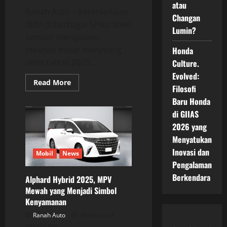
atau
Ranah Auto – Ketersediaan
Changan
BBM di berbagai SPBU Shell
Lumin?
sempat mengalami
tekanan besar menjelang
Honda
akhir tahun 2025....
Culture.
Evolved:
Read
Read More
Filosofi
more
about
Baru Honda
SPBU
Shell
di GIIAS
Mulai
Normalisasi
2026 yang
Stok
Menyatukan
BBM
Shell
Inovasi dan
Super
Mobil
News
Pengalaman
Berkendara
Alphard Hybrid 2025, MPV
Mewah yang Menjadi Simbol
Kenyamanan
Ranah Auto
Posted on 8
months ago