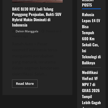
POSTS
BAIC BJ30 HEV Jadi Tulang
Punggung Penjualan, Bukti SUV
Rahasia
Hybrid Makin Diminati di
Lepas E4 EV
Indonesia
Bisa
Delvin Manggala
Posted on 2
Tempuh
months ago
600 Km
Ranah Auto – Pasar
Sekali Cas,
otomotif Indonesia terus
Ini
mengalami perubahan
Teknologi di
yang menarik, terutama
Baliknya
dalam segmen kendaraan
Modifikasi
elektrifikasi. Salah...
VinFast VF
Read
Read More
MPV 7 di
more
GIIAS 2026
about
BAIC
Tampil
BJ30
HEV
Lebih Gagah
Jadi
Tulang