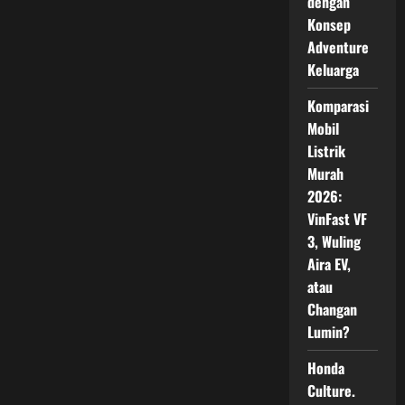
dengan
Punggung
Penjualan,
Konsep
Bukti
Adventure
SUV
Hybrid
Keluarga
Makin
Diminati
di
Komparasi
Indonesia
Mobil
Listrik
Murah
2026:
VinFast VF
3, Wuling
Aira EV,
atau
Changan
Lumin?
Honda
Culture.