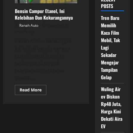
POSTS
Bensin Campur Etanol, Ini
Kelebihan Dan Kekurangannya
Tren Baru
Memilih
Ranah Auto
Posted on 10
months ago
Kaca Film
Mobil, Tak
Ranah Auto – Belakangan
Lagi
ini, istilah bensin campur
Sekadar
etanol semakin sering
Mengejar
terdengar di tengah
Tampilan
masyarakat, terutama
Gelap
setelah...
Wuling Air
Read
Read More
more
ev Diskon
about
Bensin
Rp48 Juta,
Campur
Etanol,
Harga Kini
Ini
Dekati Aira
Kelebihan
Dan
EV
Kekurangannya