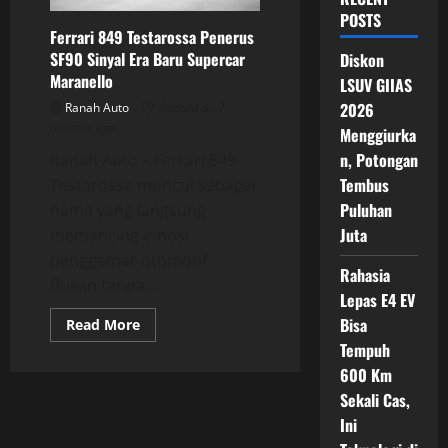
POSTS
Ferrari 849 Testarossa Penerus
SF90 Sinyal Era Baru Supercar
Diskon
Maranello
LSUV GIIAS
2026
Ranah Auto
Posted on 7
months ago
Menggiurka
n, Potongan
Ranah Auto – Ferrari 849
Tembus
Testarossa muncul sebagai
Puluhan
nama yang langsung
Juta
memancing emosi
penggemar otomotif.
Rahasia
Bukan tanpa...
Lepas E4 EV
Bisa
Read
Read More
more
Tempuh
about
Ferrari
600 Km
849
Testarossa
Sekali Cas,
Penerus
SF90
Ini
Sinyal