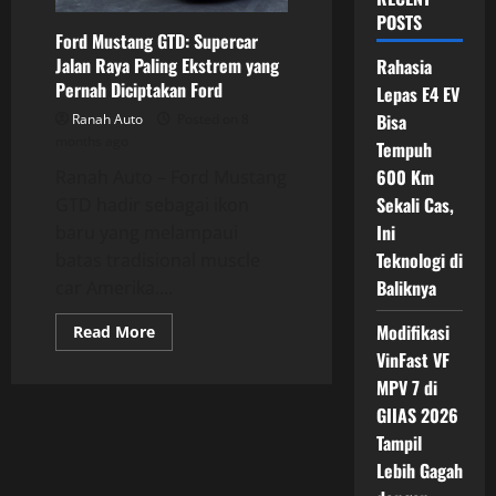
POSTS
Ford Mustang GTD: Supercar
Jalan Raya Paling Ekstrem yang
Rahasia
Pernah Diciptakan Ford
Lepas E4 EV
Bisa
Ranah Auto
Posted on 8
months ago
Tempuh
600 Km
Ranah Auto – Ford Mustang
Sekali Cas,
GTD hadir sebagai ikon
Ini
baru yang melampaui
Teknologi di
batas tradisional muscle
Baliknya
car Amerika....
Modifikasi
Read
Read More
more
VinFast VF
about
Ford
MPV 7 di
Mustang
GTD:
GIIAS 2026
Supercar
Jalan
Tampil
Raya
Lebih Gagah
Paling
Ekstrem