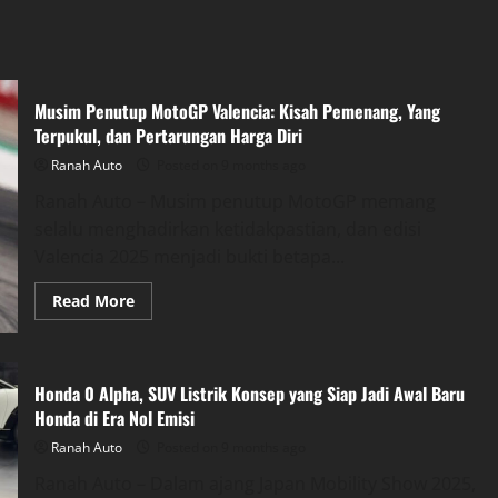
Musim Penutup MotoGP Valencia: Kisah Pemenang, Yang
Terpukul, dan Pertarungan Harga Diri
Ranah Auto
Posted on 9 months ago
Ranah Auto – Musim penutup MotoGP memang
selalu menghadirkan ketidakpastian, dan edisi
Valencia 2025 menjadi bukti betapa...
Read
Read More
more
about
Musim
Penutup
MotoGP
Honda 0 Alpha, SUV Listrik Konsep yang Siap Jadi Awal Baru
Valencia:
Kisah
Honda di Era Nol Emisi
Pemenang,
Yang
Ranah Auto
Posted on 9 months ago
Terpukul,
dan
Ranah Auto – Dalam ajang Japan Mobility Show 2025,
Pertarungan