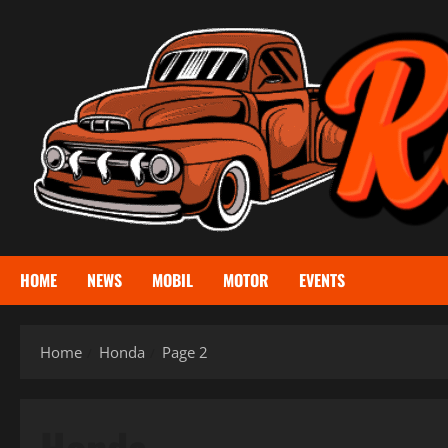
Skip
to
content
HOME
NEWS
MOBIL
MOTOR
EVENTS
Home
Honda
Page 2