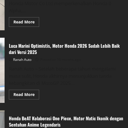
Harga
Honda Motor Co Ltd memperkenalkan Honda 0
Diri
Alpha,...
Read
Read More
more
about
Honda
0
Alpha,
Luca Marini Optimistis, Motor Honda 2026 Sudah Lebih Baik
SUV
Listrik
dari Versi 2025
Konsep
yang
Ranah Auto
Posted on 10 months ago
Siap
Jadi
Ranah Auto – Setelah beberapa tahun mengalami
Awal
Baru
masa sulit, Honda akhirnya menunjukkan tanda
Honda
di
kebangkitan di MotoGP 2025....
Era
Nol
Emisi
Read
Read More
more
about
Luca
Marini
Optimistis,
Honda BeAT Kolaborasi One Piece, Motor Matic Ikonik dengan
Motor
Honda
Sentuhan Anime Legendaris
2026