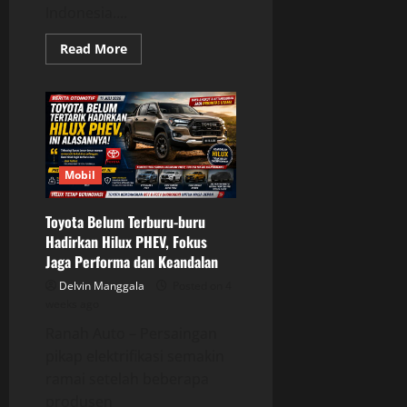
Indonesia....
Read
Read More
more
about
Ford
Buka
Peluang
Hadirkan
Bronco
ke
Indonesia,
Ini
Mobil
Syarat
Utamanya
Toyota Belum Terburu-buru
Hadirkan Hilux PHEV, Fokus
Jaga Performa dan Keandalan
Delvin Manggala
Posted on 4
weeks ago
Ranah Auto – Persaingan
pikap elektrifikasi semakin
ramai setelah beberapa
produsen