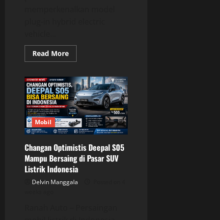
memperkenalkan model
plug-in hybrid electric
vehicle...
Read
Read More
more
about
Toyota
Belum
Terburu-
buru
Hadirkan
Hilux
PHEV,
Fokus
Mobil
Jaga
Performa
dan
Changan Optimistis Deepal S05
Keandalan
Mampu Bersaing di Pasar SUV
Listrik Indonesia
Delvin Manggala
Posted on 4
weeks ago
Ranah Auto – Persaingan