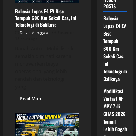
POSTS
Rahasia Lepas E4 EV Bisa
Tempuh 600 Km Sekali Cas, Ini
Rahasia
Teknologi di Baliknya
Lepas E4 EV
Bisa
Delvin Manggala
Posted on
15 hours ago
Tempuh
600 Km
Ranah Auto – Mobil listrik
Sekali Cas,
semakin diminati karena
Ini
menawarkan biaya
Teknologi di
operasional yang lebih
Baliknya
rendah dan teknologi
yang...
Modifikasi
VinFast VF
Read
Read More
more
MPV 7 di
about
Rahasia
GIIAS 2026
Lepas
E4
Tampil
EV
Bisa
Lebih Gagah
Tempuh