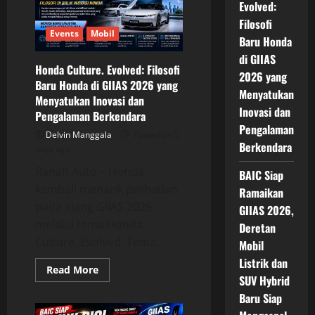
2026:
Evolved:
VinFast
Filosofi
VF
3,
Events
Mobil
Baru Honda
Wuling
Aira
di GIIAS
EV,
Honda Culture. Evolved: Filosofi
atau
2026 yang
Changan
Baru Honda di GIIAS 2026 yang
Lumin?
Menyatukan
Menyatukan Inovasi dan
Inovasi dan
Pengalaman Berkendara
Pengalaman
Delvin Manggala
Posted on 5
Berkendara
days ago
Ranah Auto – Honda
BAIC Siap
kembali menarik perhatian
Ramaikan
pada ajang GIIAS 2026
GIIAS 2026,
melalui tema Honda
Deretan
Culture. Evolved. Tema...
Mobil
Listrik dan
Read
Read More
more
SUV Hybrid
about
Baru Siap
Honda
Culture.