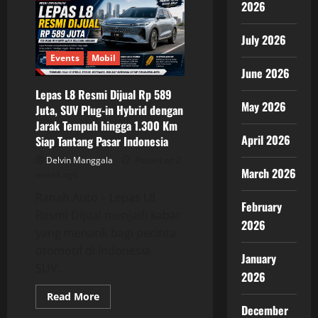
2026
Ramaikan
GIIAS
2026,
Deretan
July 2026
Mobil
Listrik
Events
Mobil
dan
June 2026
SUV
Hybrid
Lepas L8 Resmi Dijual Rp 589
Baru
May 2026
Siap
Juta, SUV Plug-in Hybrid dengan
Mengaspal
Jarak Tempuh hingga 1.300 Km
April 2026
Siap Tantang Pasar Indonesia
Delvin Manggala
Posted on 2
March 2026
weeks ago
Ranah Auto – Lepas L8
February
Resmi Dijual menjadi kabar
2026
yang menarik bagi pecinta
otomotif di Indonesia.
January
SUV...
2026
Read
Read More
more
December
about