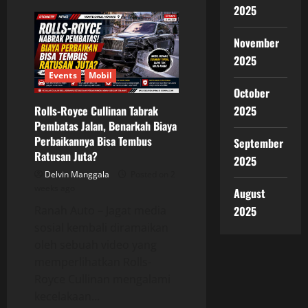
Lepas
2025
L8
Resmi
Dijual
November
Rp
589
2025
Juta,
SUV
Events
Mobil
Plug-
October
in
Hybrid
Rolls-Royce Cullinan Tabrak
2025
dengan
Jarak
Pembatas Jalan, Benarkah Biaya
Tempuh
Perbaikannya Bisa Tembus
September
hingga
1.300
Ratusan Juta?
2025
Km
Siap
Delvin Manggala
Posted on 2
Tantang
weeks ago
Pasar
August
Indonesia
Ranah Auto – Jagat media
2025
sosial kembali diramaikan
oleh sebuah video yang
memperlihatkan Rolls-
Royce Cullinan mengalami
kecelakaan...