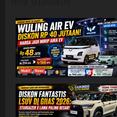
Info Otomotif
Mobil
News