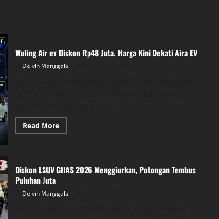
Wuling Air ev Diskon Rp48 Juta, Harga Kini Dekati Aira EV
Delvin Manggala
Posted on 16 hours ago
Ranah Auto – Persaingan mobil listrik perkotaan
semakin menarik di GIIAS 2026. Wuling Motors
memberikan diskon besar...
Read
Read More
more
about
Wuling
Air
ev
Diskon
Diskon LSUV GIIAS 2026 Menggiurkan, Potongan Tembus
Rp48
Puluhan Juta
Juta,
Harga
Kini
Delvin Manggala
Posted on 2 days ago
Dekati
Aira
Ranah Auto – GIIAS 2026 bukan hanya menjadi
EV