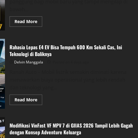
panggung bagi mobil baru yang tampil mengilap di
bawah...
Read
Read More
more
about
Diskon
LSUV
GIIAS
Rahasia Lepas E4 EV Bisa Tempuh 600 Km Sekali Cas, Ini
2026
Menggiurkan,
Teknologi di Baliknya
Potongan
Tembus
Delvin Manggala
Posted on 4 days ago
Puluhan
Juta
Ranah Auto – Mobil listrik semakin diminati karena
menawarkan biaya operasional yang lebih rendah
dan teknologi yang...
Read
Read More
more
about
Rahasia
Lepas
E4
Modifikasi VinFast VF MPV 7 di GIIAS 2026 Tampil Lebih Gagah
EV
Bisa
dengan Konsep Adventure Keluarga
Tempuh