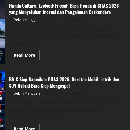
Listrik
Honda Culture. Evolved: Filosofi Baru Honda di GIIAS 2026
Murah
2026:
yang Menyatukan Inovasi dan Pengalaman Berkendara
VinFast
VF
Delvin Manggala
Posted on 1 week ago
3,
Wuling
Ranah Auto – Honda kembali menarik perhatian
Aira
EV,
pada ajang GIIAS 2026 melalui tema Honda Culture.
atau
Changan
Evolved. Tema...
Lumin?
Read
Read More
more
about
Honda
Culture.
Evolved:
BAIC Siap Ramaikan GIIAS 2026, Deretan Mobil Listrik dan
Filosofi
Baru
SUV Hybrid Baru Siap Mengaspal
Honda
di
Delvin Manggala
Posted on 2 weeks ago
GIIAS
2026
Ranah Auto – BAIC GIIAS 2026 Mobil menjadi salah
yang
Menyatukan
satu topik yang paling menarik menjelang
Inovasi
dan
pembukaan Gaikindo...
Pengalaman
Berkendara
Read
Read More