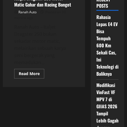
Matic Gahar dan Racing Banget
POSTS
Ranah Auto
Posted on 10
Rahasia
months ago
Lepas E4 EV
Ranah Auto – Italjet
Bisa
Dragster 250 bukan
Tempuh
sekadar motor matic,
600 Km
melainkan sebuah karya
Sekali Cas,
seni bergerak yang
Ini
memadukan...
Teknologi di
Baliknya
Read
Read More
more
about
Modifikasi
Italjet
Dragster
VinFast VF
250
Motor
MPV 7 di
Matic
Gahar
GIIAS 2026
dan
Tampil
Racing
Banget
Lebih Gagah