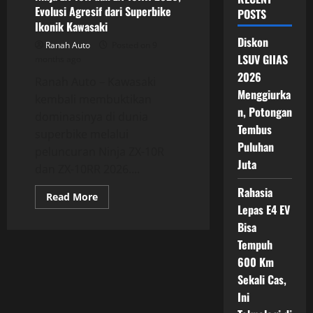
Evolusi Agresif dari Superbike
POSTS
Ikonik Kawasaki
Diskon
Ranah Auto
Posted on 9
LSUV GIIAS
months ago
2026
Ranah Auto – Kawasaki
Menggiurka
kembali membuktikan
n, Potongan
dominasinya di dunia
Tembus
superbike melalui
Puluhan
peluncuran Ninja ZX-10R
Juta
dan ZX-10RR 2026....
Rahasia
Read
Read More
more
Lepas E4 EV
about
Ninja
Bisa
ZX-
Tempuh
10R
dan
600 Km
ZX-
10RR
Sekali Cas,
2026,
Evolusi
Ini
Agresif