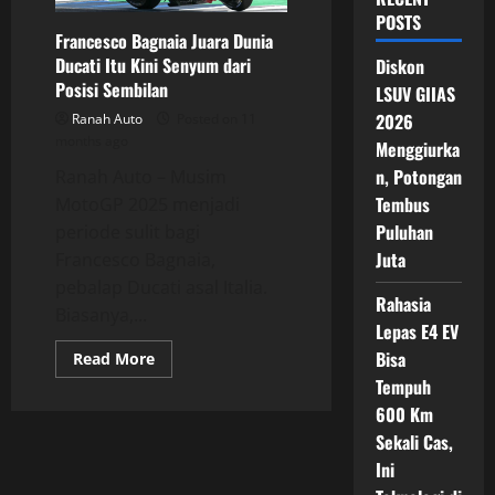
POSTS
Francesco Bagnaia Juara Dunia
Ducati Itu Kini Senyum dari
Diskon
Posisi Sembilan
LSUV GIIAS
2026
Ranah Auto
Posted on 11
months ago
Menggiurka
n, Potongan
Ranah Auto – Musim
Tembus
MotoGP 2025 menjadi
Puluhan
periode sulit bagi
Juta
Francesco Bagnaia,
pebalap Ducati asal Italia.
Rahasia
Biasanya,...
Lepas E4 EV
Bisa
Read
Read More
more
Tempuh
about
Francesco
600 Km
Bagnaia
Juara
Sekali Cas,
Dunia
Ducati
Ini
Itu